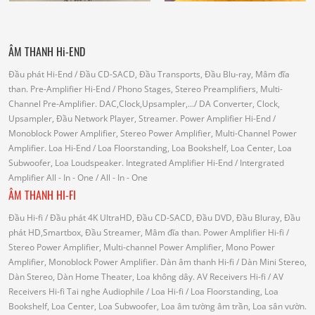
ÂM THANH Hi-END
Đầu phát Hi-End
/ Đầu CD-SACD, Đầu Transports, Đầu Blu-ray, Mâm đĩa
than.
Pre-Amplifier Hi-End
/ Phono Stages, Stereo Preamplifiers, Multi-
Channel Pre-Amplifier.
DAC,Clock,Upsampler,...
/ DA Converter, Clock,
Upsampler, Đầu Network Player, Streamer.
Power Amplifier Hi-End
/
Monoblock Power Amplifier, Stereo Power Amplifier, Multi-Channel Power
Amplifier.
Loa Hi-End
/ Loa Floorstanding, Loa Bookshelf, Loa Center, Loa
Subwoofer, Loa Loudspeaker.
Integrated Amplifier Hi-End
/ Intergrated
Amplifier
All - In - One
/ All - In - One
ÂM THANH HI-FI
Đầu Hi-fi
/ Đầu phát 4K UltraHD, Đầu CD-SACD, Đầu DVD, Đầu Bluray, Đầu
phát HD,Smartbox, Đầu Streamer, Mâm đĩa than.
Power Amplifier Hi-fi
/
Stereo Power Amplifier, Multi-channel Power Amplifier, Mono Power
Amplifier, Monoblock Power Amplifier.
Dàn âm thanh Hi-fi
/ Dàn Mini Stereo,
Dàn Stereo, Dàn Home Theater, Loa không dây.
AV Receivers Hi-fi
/ AV
Receivers Hi-fi
Tai nghe Audiophile
/
Loa Hi-fi
/ Loa Floorstanding, Loa
Bookshelf, Loa Center, Loa Subwoofer, Loa âm tường âm trần, Loa sân vườn.