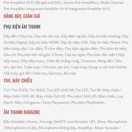
Pre-Amplifier Hi-fi
/ Bộ giải mã DAC, Stereo Pre-Amplifiers, Multi-Channel
Pre-Amplifier
Integrated Amplifier Hi-fi
/ Integrated Amplifier Hi-fi.
HÀNG BÀY, GIẢM GIÁ
PHỤ KIỆN ÂM THANH
Dây dẫn
/ Dây loa, Dây nối cầu loa, Dây điện nguồn, Dây tín hiệu Analog, Dây
tín hiệu Digital, Dây tín hiệu HDMI, Dây tín hiệu USB, Dây tín hiệu Phono.
Phụ
kiện nâng cấp
/ Lọc điện, Ổ cắm điện, Phụ kiện nguồn điện, Phụ kiện tín hiệu,
Cầu chì, Phụ kiện kết nối giắc 3.5mm, Cáp tai nghe.
Phụ kiện đặc biệt
/ Hộp
tiếp mass, Dây tiếp mass, Chân kê chống rung, Tonearm, Bóng dẫn.
Tiêu
âm, tán âm, Tube trap
/ Tiêu âm, tán âm, Tube trap.
Dụng cụ vệ sinh DeOxit
/
Kệ máy, giá đỡ
/ Chân loa, Giá treo, Kệ máy.
TIVI, MÁY CHIẾU
Tivi
/ Tivi OLED, Tivi QLED, Tivi LED UHD 4K, Tivi LED, Tivi 8K.
Máy chiếu
/
Máy chiếu UHD 4K, Máy chiếu Full HD.
Phụ kiện
/ Kính 3D, Màn chiếu, Loa
thanh.
Máy chơi game
/ Sony Playstation, Phụ kiện PlayStation.
ÂM THANH KARAOKE
Đầu Karaoke
/ Acnos, Arirang, VietKTV.
Loa Karaoke
/ JPL, Bose.
Microphone
/ Microphone có dây, Microphone không dây.
Amplifier, Mixer Karaoke
/