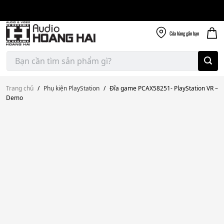
Giao nhanh miễn
Skip
phí
to
300k
content
Cửa hàng
gần bạn
Tìm
kiếm:
Trang chủ
/
Phụ kiện PlayStation
/
Đĩa game PCAX58251- PlayStation VR –
Demo