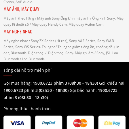
Crown, AAP Audio.
MÁY ẢNH, MÁY QUAY
Máy ảnh theo hãng
/ Máy ảnh Sony.Ống kính máy ảnh / Ống kính Sony.
Máy
quay Kĩ thuật số
/ Máy quay Handy Cam, Máy quay Action Cam.
MÁY NGHE NHẠC
Máy nghe nhạc
/ Sony ZX Series (Hi-res), Sony A&E Series, Sony W&B
Series, Sony WS Series.
Tai nghe
/ Tai nghe giảm tiếng ồn, choàng đầu, In-
ear, Bluetooth.
Điện thoại
/ Điện thoại Sony.
Máy ghi âm
/ Sony, JSL.
Loa
Bluetooth
/ Loa Bluetooth.
Tổng đài hỗ trợ miễn phí
Gọi mua hàng:
1900.6723 phím 3 (08h30 - 18h30)
Gọi khiếu nại:
1900.6723 phím 3
(08h30 - 18h30)
Gọi bảo hành:
1900.6723
phím 3
(08h30 - 18h30)
Phương thức thanh toán