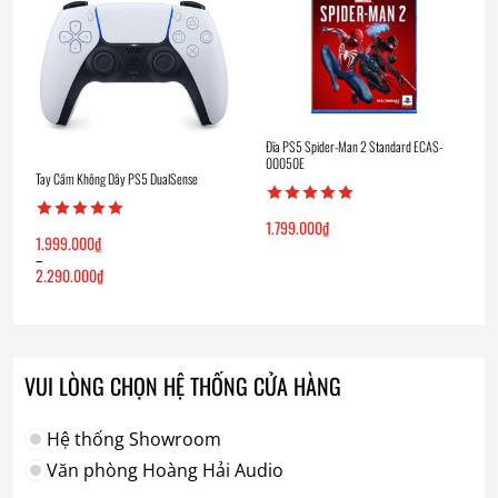
Đĩa PS5 Spider-Man 2 Standard ECAS-
00050E
Tay Cầm Không Dây PS5 DualSense
1.799.000
₫
1.999.000
₫
–
2.290.000
₫
Khoảng
giá:
từ
1.999.000₫
đến
2.290.000₫
VUI LÒNG CHỌN HỆ THỐNG CỬA HÀNG
Hệ thống Showroom
Văn phòng Hoàng Hải Audio