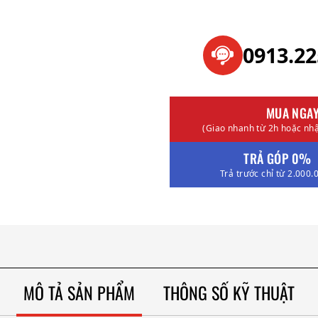
0913.2
MUA NGA
(Giao nhanh từ 2h hoặc nhậ
TRẢ GÓP 0%
Trả trước chỉ từ 2.000.
MÔ TẢ SẢN PHẨM
THÔNG SỐ KỸ THUẬT