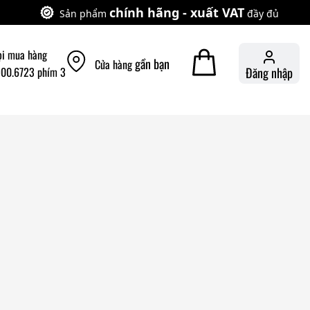
chính hãng - xuất VAT
Sản phẩm
đầy đủ
ọi mua hàng
gần bạn
Cửa hàng
900.6723 phím 3
Đăng nhập