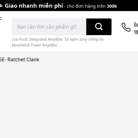
Giao nhanh miễn phí
- cho đơn hàng trên
300k
c
Tìm
G
kiếm:
1
Loa Focal
,
Integrated Amplifier
,
Tai nghe Sony chống ồn
,
Monoblock Power Amplifier,..
E- Ratchet Clank