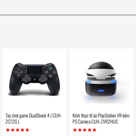
Tay chơi game DualShock 4 ( CUH-
Kính thực tế ảo PlayStation VR kèm
ZCT2G )
PS Camera CUH-ZVR2HUC