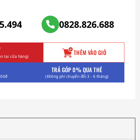
25.494
0828.826.688
Y
THÊM VÀO GIỎ
n tại cửa hàng)
TRẢ GÓP 0% QUA THẺ
000đ
(Không phí chuyển đổi 3 - 6 tháng)