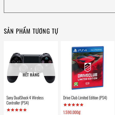
SẢN PHẨM TƯƠNG TỰ
HẾT HÀNG
Sony DualShock 4 Wireless
Drive Club Limited Edition (PS4)
Controller (PS4)
1.590.000
₫