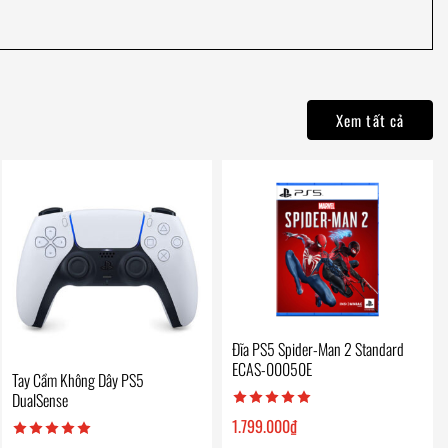
Xem tất cả
Đĩa PS5 Spider-Man 2 Standard
ECAS-00050E
Tay Cầm Không Dây PS5
DualSense
1.799.000
₫