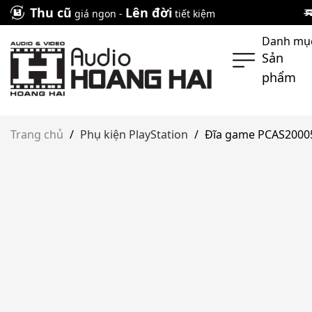
Skip
Thu cũ
Lên đời
giá ngon -
tiết kiệm
to
Danh mụ
content
Sản
phẩm
Trang chủ
/
Phụ kiện PlayStation
/
Đĩa game PCAS20005