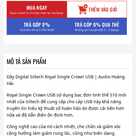
MUA NGAY
THÊM VÀO GIỎ
(Giao nhanh từ 2h hoặc nhận tại cửa hàng)
TRẢ GÓP 0%
TRẢ GÓP 0% QUA THẺ
Trả trước chỉ từ 2.000.000đ
(Không phí chuyển đổi 3 - 6 tháng)
MÔ TẢ SẢN PHẨM
Dây Digital Siltech Royal Single Crown USB | Audio Hoàng
Hải.
Royal Single Crown USB sử dụng bạc đơn tinh thể S10 mới
nhất của Siltech để cung cấp cho cáp USB này khả năng
truyền tín hiệu kỹ thuật số hoàn hảo do được cải tiến hơn
nữa và độ dẫn điện ổn định hơn.
Công nghệ cao của nó cách nhiệt, che chắn và giảm xóc
cộng hưởng làm giảm rung lắc, cũng như biến dạng.