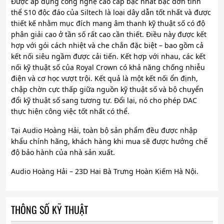
Được áp dụng công nghệ cao cấp bậc nhất bạc đơn tinh
thể S10 độc đáo của Siltech là loại dây dẫn tốt nhất và được
thiết kế nhằm mục đích mang âm thanh kỹ thuật số có độ
phân giải cao ở tần số rất cao cần thiết. Điều này được kết
hợp với gói cách nhiệt và che chắn đặc biệt – bao gồm cả
kết nối siêu ngầm được cải tiến. Kết hợp với nhau, các kết
nối kỹ thuật số của Royal Crown có khả năng chống nhiễu
điện và cơ học vượt trội. Kết quả là một kết nối ổn định,
chập chờn cực thấp giữa nguồn kỹ thuật số và bộ chuyển
đổi kỹ thuật số sang tương tự. Đổi lại, nó cho phép DAC
thực hiện công việc tốt nhất có thể.
Tại Audio Hoàng Hải, toàn bộ sản phẩm đều được nhập
khẩu chính hãng, khách hàng khi mua sẽ được hưởng chế
độ bảo hành của nhà sản xuất.
Audio Hoàng Hải – 23D Hai Bà Trưng Hoàn Kiếm Hà Nội.
THÔNG SỐ KỸ THUẬT