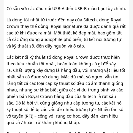
Có sẵn với các đầu nối USB-A đến USB-B màu bạc tùy chỉnh.
Là dòng tốt nhất từ ​​trước đến nay của Siltech, dòng Royal
Crown thay thế dòng Royal Signature đã được đánh giá rất
cao từ khi được ra mắt. Một thiết kế đẹp mắt, bao gồm tất
cả các ứng dụng audiophile phổ biến, từ kết nối tương tự
và kỹ thuật số, đến dây nguồn và ổ cáp.
Các kết nối kỹ thuật số dòng Royal Crown được thực hiện
theo tiêu chuẩn tốt nhất, hoàn toàn không có gì để xảy
ra. Chất lượng xây dựng là hàng đầu, với những vật liệu tốt
nhất sẵn có được sử dụng. Mặc dù một số người vẫn tin
rằng tất cả các loại cáp kỹ thuật số đều có âm thanh giống
nhau, nhưng sự khác biệt giữa các ví dụ trung bình và các
phiên bản Royal Crown hàng đầu của Siltech là rất sâu
sắc. Đó là bởi vì, cũng giống như cáp tương tự, các kết nối
kỹ thuật số dễ bị các vấn đề nhiễu tương tự – Nhiễu tần số
vô tuyến (RFI) – cộng với rung cơ học, dây dẫn kém hiệu
quả và / hoặc trở kháng không khớp.