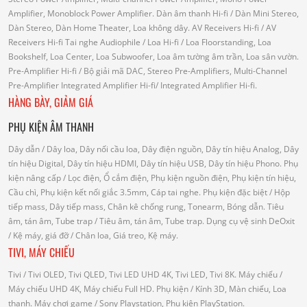
Amplifier, Monoblock Power Amplifier.
Dàn âm thanh Hi-fi
/ Dàn Mini Stereo,
Dàn Stereo, Dàn Home Theater, Loa không dây.
AV Receivers Hi-fi
/ AV
Receivers Hi-fi
Tai nghe Audiophile
/
Loa Hi-fi
/ Loa Floorstanding, Loa
Bookshelf, Loa Center, Loa Subwoofer, Loa âm tường âm trần, Loa sân vườn.
Pre-Amplifier Hi-fi
/ Bộ giải mã DAC, Stereo Pre-Amplifiers, Multi-Channel
Pre-Amplifier
Integrated Amplifier Hi-fi
/ Integrated Amplifier Hi-fi.
HÀNG BÀY, GIẢM GIÁ
PHỤ KIỆN ÂM THANH
Dây dẫn
/ Dây loa, Dây nối cầu loa, Dây điện nguồn, Dây tín hiệu Analog, Dây
tín hiệu Digital, Dây tín hiệu HDMI, Dây tín hiệu USB, Dây tín hiệu Phono.
Phụ
kiện nâng cấp
/ Lọc điện, Ổ cắm điện, Phụ kiện nguồn điện, Phụ kiện tín hiệu,
Cầu chì, Phụ kiện kết nối giắc 3.5mm, Cáp tai nghe.
Phụ kiện đặc biệt
/ Hộp
tiếp mass, Dây tiếp mass, Chân kê chống rung, Tonearm, Bóng dẫn.
Tiêu
âm, tán âm, Tube trap
/ Tiêu âm, tán âm, Tube trap.
Dụng cụ vệ sinh DeOxit
/
Kệ máy, giá đỡ
/ Chân loa, Giá treo, Kệ máy.
TIVI, MÁY CHIẾU
Tivi
/ Tivi OLED, Tivi QLED, Tivi LED UHD 4K, Tivi LED, Tivi 8K.
Máy chiếu
/
Máy chiếu UHD 4K, Máy chiếu Full HD.
Phụ kiện
/ Kính 3D, Màn chiếu, Loa
thanh.
Máy chơi game
/ Sony Playstation, Phụ kiện PlayStation.