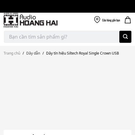
Giao nhanh miễn
Skip
phí
to
300k
content
Cửa hàng
gần bạn
Tìm
kiếm:
Trang chủ
/
Dây dẫn
/
Dây tín hiệu Siltech Royal Single Crown USB