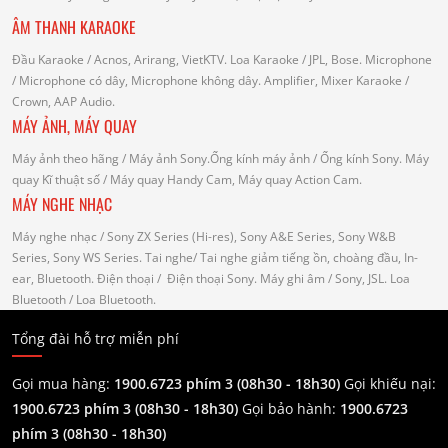
ÂM THANH KARAOKE
Đầu Karaoke
/ Acnos, Arirang, VietKTV.
Loa Karaoke
/ JPL, Bose.
Microphone
/ Microphone có dây, Microphone không dây.
Amplifier, Mixer Karaoke
/
Crown, AAP Audio.
MÁY ẢNH, MÁY QUAY
Máy ảnh theo hãng
/ Máy ảnh Sony.Ống kính máy ảnh / Ống kính Sony.
Máy
quay Kĩ thuật số
/ Máy quay Handy Cam, Máy quay Action Cam.
MÁY NGHE NHẠC
Máy nghe nhạc
/ Sony ZX Series (Hi-res), Sony A&E Series, Sony W&B
Series, Sony WS Series.
Tai nghe
/ Tai nghe giảm tiếng ồn, choàng đầu, In-
ear, Bluetooth.
Điện thoại
/ Điện thoại Sony.
Máy ghi âm
/ Sony, JSL.
Loa
Bluetooth
/ Loa Bluetooth.
Tổng đài hỗ trợ miễn phí
Gọi mua hàng:
1900.6723 phím 3 (08h30 - 18h30)
Gọi khiếu nại:
1900.6723 phím 3
(08h30 - 18h30)
Gọi bảo hành:
1900.6723
phím 3
(08h30 - 18h30)