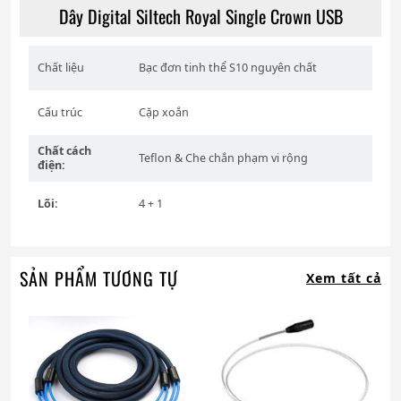
Dây Digital Siltech Royal Single Crown USB
Chất liệu
Bạc đơn tinh thể S10 nguyên chất
Cấu trúc
Cặp xoắn
Chất cách
Teflon
&
Che chắn phạm vi rộng
điện:
Lõi:
4 + 1
SẢN PHẨM TƯƠNG TỰ
Xem tất cả