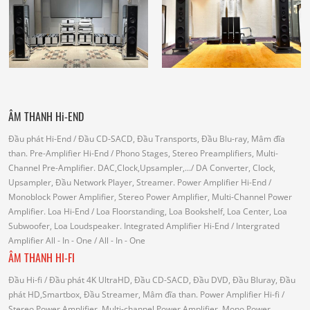
ÂM THANH Hi-END
Đầu phát Hi-End
/ Đầu CD-SACD, Đầu Transports, Đầu Blu-ray, Mâm đĩa
than.
Pre-Amplifier Hi-End
/ Phono Stages, Stereo Preamplifiers, Multi-
Channel Pre-Amplifier.
DAC,Clock,Upsampler,...
/ DA Converter, Clock,
Upsampler, Đầu Network Player, Streamer.
Power Amplifier Hi-End
/
Monoblock Power Amplifier, Stereo Power Amplifier, Multi-Channel Power
Amplifier.
Loa Hi-End
/ Loa Floorstanding, Loa Bookshelf, Loa Center, Loa
Subwoofer, Loa Loudspeaker.
Integrated Amplifier Hi-End
/ Intergrated
Amplifier
All - In - One
/ All - In - One
ÂM THANH HI-FI
Đầu Hi-fi
/ Đầu phát 4K UltraHD, Đầu CD-SACD, Đầu DVD, Đầu Bluray, Đầu
phát HD,Smartbox, Đầu Streamer, Mâm đĩa than.
Power Amplifier Hi-fi
/
Stereo Power Amplifier, Multi-channel Power Amplifier, Mono Power