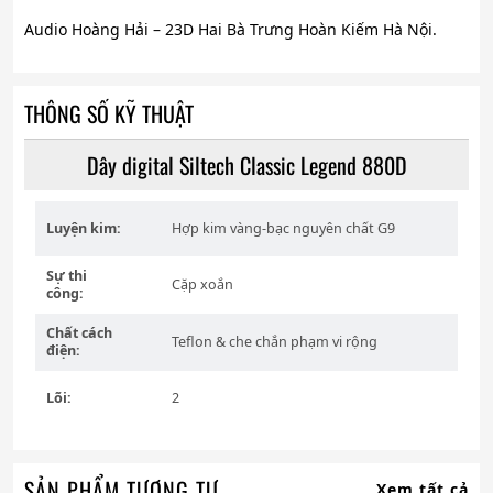
Audio Hoàng Hải – 23D Hai Bà Trưng Hoàn Kiếm Hà Nội.
THÔNG SỐ KỸ THUẬT
Dây digital Siltech Classic Legend 880D
Luyện kim:
Hợp kim vàng-bạc nguyên chất G9
Sự thi
Cặp xoắn
công:
Chất cách
Teflon & che chắn phạm vi rộng
điện:
Lõi:
2
SẢN PHẨM TƯƠNG TỰ
Xem tất cả