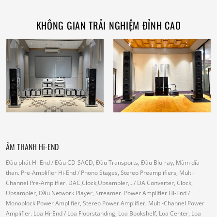
KHÔNG GIAN TRẢI NGHIỆM ĐỈNH CAO
ÂM THANH Hi-END
Đầu phát Hi-End
/ Đầu CD-SACD, Đầu Transports, Đầu Blu-ray, Mâm đĩa
than.
Pre-Amplifier Hi-End
/ Phono Stages, Stereo Preamplifiers, Multi-
Channel Pre-Amplifier.
DAC,Clock,Upsampler,...
/ DA Converter, Clock,
Upsampler, Đầu Network Player, Streamer.
Power Amplifier Hi-End
/
Monoblock Power Amplifier, Stereo Power Amplifier, Multi-Channel Power
Amplifier.
Loa Hi-End
/ Loa Floorstanding, Loa Bookshelf, Loa Center, Loa