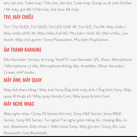
âm, tán âm, Tube trap
/ Tiêu âm, tán âm, Tube trap.
Dụng cụ vệ sinh DeOxit
/
Kệ máy, giá đỡ
/ Chân loa, Giá treo, Kệ máy.
TIVI, MÁY CHIẾU
Tivi
/ Tivi OLED, Tivi QLED, Tivi LED UHD 4K, Tivi LED, Tivi 8K.
Máy chiếu
/
Máy chiếu UHD 4K, Máy chiếu Full HD.
Phụ kiện
/ Kính 3D, Màn chiếu, Loa
thanh.
Máy chơi game
/ Sony Playstation, Phụ kiện PlayStation.
ÂM THANH KARAOKE
Đầu Karaoke
/ Acnos, Arirang, VietKTV.
Loa Karaoke
/ JPL, Bose.
Microphone
/ Microphone có dây, Microphone không dây.
Amplifier, Mixer Karaoke
/
Crown, AAP Audio.
MÁY ẢNH, MÁY QUAY
Máy ảnh theo hãng
/ Máy ảnh Sony.Ống kính máy ảnh / Ống kính Sony.
Máy
quay Kĩ thuật số
/ Máy quay Handy Cam, Máy quay Action Cam.
MÁY NGHE NHẠC
Máy nghe nhạc
/ Sony ZX Series (Hi-res), Sony A&E Series, Sony W&B
Series, Sony WS Series.
Tai nghe
/ Tai nghe giảm tiếng ồn, choàng đầu, In-
ear, Bluetooth.
Điện thoại
/ Điện thoại Sony.
Máy ghi âm
/ Sony, JSL.
Loa
Bluetooth
/ Loa Bluetooth.