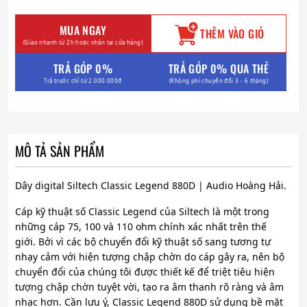
MUA NGAY
THÊM VÀO GIỎ
(Giao nhanh từ 2h hoặc nhận tại cửa hàng)
TRẢ GÓP 0%
TRẢ GÓP 0% QUA THẺ
Trả trước chỉ từ 2.000.000đ
(Không phí chuyển đổi 3 - 6 tháng)
MÔ TẢ SẢN PHẨM
Dây digital Siltech Classic Legend 880D | Audio Hoàng Hải.
Cáp kỹ thuật số Classic Legend của Siltech là một trong
những cáp 75, 100 và 110 ohm chính xác nhất trên thế
giới. Bởi vì các bộ chuyển đổi kỹ thuật số sang tương tự
nhạy cảm với hiện tượng chập chờn do cáp gây ra, nên bộ
chuyển đổi của chúng tôi được thiết kế để triệt tiêu hiện
tượng chập chờn tuyệt vời, tạo ra âm thanh rõ ràng và âm
nhạc hơn. Cần lưu ý, Classic Legend 880D sử dụng bề mặt