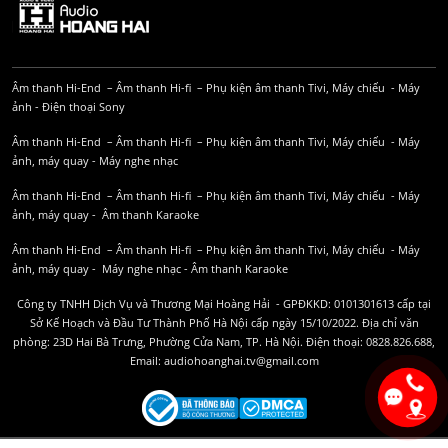
Âm thanh Hi-End
–
Âm thanh Hi-fi
–
Phụ kiện âm thanh
Tivi, Máy chiếu
-
Máy
ảnh
-
Điện thoại Sony
Âm thanh Hi-End
–
Âm thanh Hi-fi
–
Phụ kiện âm thanh
Tivi, Máy chiếu
-
Máy
ảnh, máy quay
-
Máy nghe nhạc
Âm thanh Hi-End
–
Âm thanh Hi-fi
–
Phụ kiện âm thanh
Tivi, Máy chiếu
-
Máy
ảnh, máy quay
-
Âm thanh Karaoke
Âm thanh Hi-End
–
Âm thanh Hi-fi
–
Phụ kiện âm thanh
Tivi, Máy chiếu
-
Máy
ảnh, máy quay
-
Máy nghe nhạc
-
Âm thanh Karaoke
Công ty TNHH Dịch Vụ và Thương Mại Hoàng Hải - GPĐKKD: 0101301613 cấp tại
Sở Kế Hoạch và Đầu Tư Thành Phố Hà Nội cấp ngày 15/10/2022. Địa chỉ văn
phòng: 23D Hai Bà Trưng, Phường Cửa Nam, TP. Hà Nội. Điện thoại: 0828.826.688,
Email: audiohoanghai.tv@gmail.com