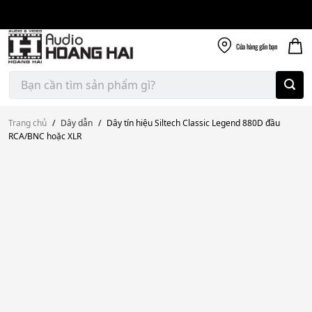
Giao nhanh miễn
Skip
phí
to
300k
content
Cửa hàng
gần bạn
Tìm
kiếm:
Trang chủ
/
Dây dẫn
/
Dây tín hiệu Siltech Classic Legend 880D đầu
RCA/BNC hoặc XLR