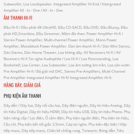
Subwoofer, Loa Loudspeaker.
Integrated Amplifier Hi-End
/ Intergrated
Amplifier
All - In - One
/ All - In - One
ÂM THANH HI-FI
Đầu Hi-fi
/ Đầu phát 4K UltraHD, Đầu CD-SACD, Đầu DVD, Đầu Bluray, Đầu
phát HD,Smartbox, Đầu Streamer, Mâm đĩa than.
Power Amplifier Hi-fi
/
Stereo Power Amplifier, Multi-channel Power Amplifier, Mono Power
Amplifier, Monoblock Power Amplifier.
Dàn âm thanh Hi-fi
/ Dàn Mini Stereo,
Dàn Stereo, Dàn Home Theater, Loa không dây.
AV Receivers Hi-fi
/ AV
Receivers Hi-fi
Tai nghe Audiophile
/
Loa Hi-fi
/ Loa Floorstanding, Loa
Bookshelf, Loa Center, Loa Subwoofer, Loa âm tường âm trần, Loa sân vườn.
Pre-Amplifier Hi-fi
/ Bộ giải mã DAC, Stereo Pre-Amplifiers, Multi-Channel
Pre-Amplifier
Integrated Amplifier Hi-fi
/ Integrated Amplifier Hi-fi.
HÀNG BÀY, GIẢM GIÁ
PHỤ KIỆN ÂM THANH
Dây dẫn
/ Dây loa, Dây nối cầu loa, Dây điện nguồn, Dây tín hiệu Analog, Dây
tín hiệu Digital, Dây tín hiệu HDMI, Dây tín hiệu USB, Dây tín hiệu Phono.
Phụ
kiện nâng cấp
/ Lọc điện, Ổ cắm điện, Phụ kiện nguồn điện, Phụ kiện tín hiệu,
Cầu chì, Phụ kiện kết nối giắc 3.5mm, Cáp tai nghe.
Phụ kiện đặc biệt
/ Hộp
tiếp mass, Dây tiếp mass, Chân kê chống rung, Tonearm, Bóng dẫn.
Tiêu