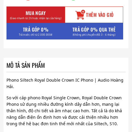
MUA NGAY
THÊM VÀO GIỎ
(Giao nhanh từ 2h hoặc nhận tại cửa hàng)
TRẢ GÓP 0%
TRẢ GÓP 0% QUA THẺ
Trả trước chỉ từ 2.000.000đ
(Không phí chuyển đổi 3 - 6 tháng)
MÔ TẢ SẢN PHẨM
Phono Siltech Royal Double Crown IC Phono | Audio Hoàng
Hải.
So với cáp phono Royal Single Crown, Royal Double Crown
Phono sử dụng nhiều đường kính dây dẫn hơn, mang lại
thân hình, độ chi tiết và âm nhạc cao hơn. Tất cả là do khả
năng dẫn điện ổn định hơn và được cải thiện nhiều hơn
trong thế hệ bạc đơn tinh thể mới nhất của Siltech, S10.