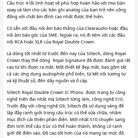
Cấu trúc 4 lõi linh hoạt sẽ phù hợp hoàn hảo với mọi bàn
xoay và làm cho các bản ghi analog của bạn trở nên sống
động với chất âm đỉnh cao nhất được thể hiện.
Có sẵn với đầu nối âm báo thẳng của Clearaudio hoặc đầu
nối âm báo góc của SME. Ngoài ra, nó đi kèm với các đầu
nối RCA hoặc XLR của Royal Double Crown.
Là dòng tốt nhất từ ​​trước đến nay của Siltech, dòng Royal
Crown thay thế dòng Royal Signature đã được đánh giá rất
cao từ khi được ra mắt. Một thiết kế đẹp mắt, bao gồm tất
cả các ứng dụng audiophile phổ biến, từ kết nối tương tự
và kỹ thuật số, đến dây nguồn và ổ cáp.
Siltech Royal Double Crown IC Phono được trang bị công
nghệ hiện đại nhất mà Siltech từng làm, công nghệ S10.
Trước đây với công nghệ G9, Siltech đã sử dụng vàng để
lấp đầy ranh giới trong cấu trúc có thể sửa chữa, nhằm
mục đích cải thiện phần điện. Mới nhất S10 chuyển sang
đơn tinh thể cấu trúc có thể hoàn thành, không có ranh
giới để điền vào. Độ cao tốt hơn của nó mang lại mức độ