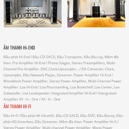
ÂM THANH Hi-END
Đầu phát Hi-End
/ Đầu CD-SACD, Đầu Transports, Đầu Blu-ray, Mâm đĩa
than.
Pre-Amplifier Hi-End
/ Phono Stages, Stereo Preamplifiers, Multi-
Channel Pre-Amplifier.
DAC,Clock,Upsampler,...
/ DA Converter, Clock,
Upsampler, Đầu Network Player, Streamer.
Power Amplifier Hi-End
/
Monoblock Power Amplifier, Stereo Power Amplifier, Multi-Channel Power
Amplifier.
Loa Hi-End
/ Loa Floorstanding, Loa Bookshelf, Loa Center, Loa
Subwoofer, Loa Loudspeaker.
Integrated Amplifier Hi-End
/ Intergrated
Amplifier
All - In - One
/ All - In - One
ÂM THANH HI-FI
Đầu Hi-fi
/ Đầu phát 4K UltraHD, Đầu CD-SACD, Đầu DVD, Đầu Bluray, Đầu
phát HD,Smartbox, Đầu Streamer, Mâm đĩa than.
Power Amplifier Hi-fi
/
Stereo Power Amplifier, Multi-channel Power Amplifier, Mono Power