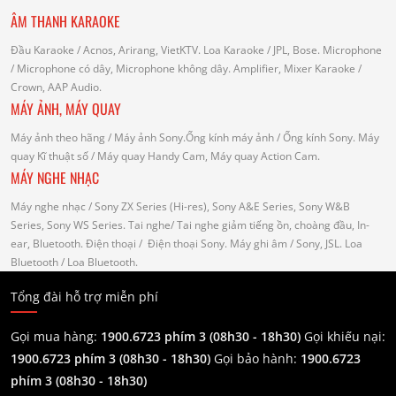
ÂM THANH KARAOKE
Đầu Karaoke
/ Acnos, Arirang, VietKTV.
Loa Karaoke
/ JPL, Bose.
Microphone
/ Microphone có dây, Microphone không dây.
Amplifier, Mixer Karaoke
/
Crown, AAP Audio.
MÁY ẢNH, MÁY QUAY
Máy ảnh theo hãng
/ Máy ảnh Sony.Ống kính máy ảnh / Ống kính Sony.
Máy
quay Kĩ thuật số
/ Máy quay Handy Cam, Máy quay Action Cam.
MÁY NGHE NHẠC
Máy nghe nhạc
/ Sony ZX Series (Hi-res), Sony A&E Series, Sony W&B
Series, Sony WS Series.
Tai nghe
/ Tai nghe giảm tiếng ồn, choàng đầu, In-
ear, Bluetooth.
Điện thoại
/ Điện thoại Sony.
Máy ghi âm
/ Sony, JSL.
Loa
Bluetooth
/ Loa Bluetooth.
Tổng đài hỗ trợ miễn phí
Gọi mua hàng:
1900.6723 phím 3 (08h30 - 18h30)
Gọi khiếu nại:
1900.6723 phím 3
(08h30 - 18h30)
Gọi bảo hành:
1900.6723
phím 3
(08h30 - 18h30)