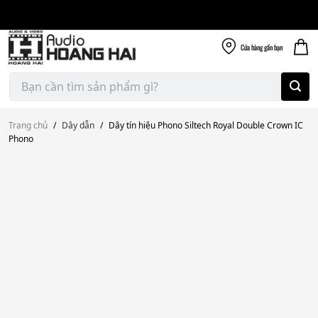
Giao nhanh miễn
Skip
phí
to
300k
content
Cửa hàng
gần bạn
Tìm
kiếm:
Trang chủ
/
Dây dẫn
/
Dây tín hiệu Phono Siltech Royal Double Crown IC
Phono