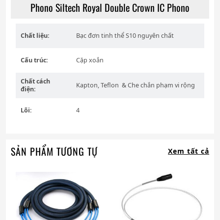
Phono Siltech Royal Double Crown IC Phono
Chất liệu:
Bạc đơn tinh thể S10 nguyên chất
Cấu trúc:
Cặp xoắn
Chất cách
Kapton, Teflon
&
Che chắn phạm vi rộng
điện:
Lõi:
4
SẢN PHẨM TƯƠNG TỰ
Xem tất cả