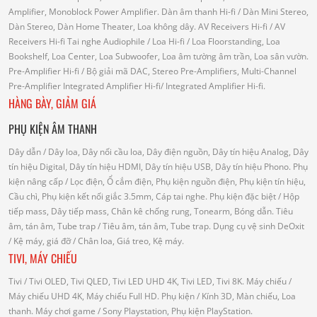
Amplifier, Monoblock Power Amplifier.
Dàn âm thanh Hi-fi
/ Dàn Mini Stereo,
Dàn Stereo, Dàn Home Theater, Loa không dây.
AV Receivers Hi-fi
/ AV
Receivers Hi-fi
Tai nghe Audiophile
/
Loa Hi-fi
/ Loa Floorstanding, Loa
Bookshelf, Loa Center, Loa Subwoofer, Loa âm tường âm trần, Loa sân vườn.
Pre-Amplifier Hi-fi
/ Bộ giải mã DAC, Stereo Pre-Amplifiers, Multi-Channel
Pre-Amplifier
Integrated Amplifier Hi-fi
/ Integrated Amplifier Hi-fi.
HÀNG BÀY, GIẢM GIÁ
PHỤ KIỆN ÂM THANH
Dây dẫn
/ Dây loa, Dây nối cầu loa, Dây điện nguồn, Dây tín hiệu Analog, Dây
tín hiệu Digital, Dây tín hiệu HDMI, Dây tín hiệu USB, Dây tín hiệu Phono.
Phụ
kiện nâng cấp
/ Lọc điện, Ổ cắm điện, Phụ kiện nguồn điện, Phụ kiện tín hiệu,
Cầu chì, Phụ kiện kết nối giắc 3.5mm, Cáp tai nghe.
Phụ kiện đặc biệt
/ Hộp
tiếp mass, Dây tiếp mass, Chân kê chống rung, Tonearm, Bóng dẫn.
Tiêu
âm, tán âm, Tube trap
/ Tiêu âm, tán âm, Tube trap.
Dụng cụ vệ sinh DeOxit
/
Kệ máy, giá đỡ
/ Chân loa, Giá treo, Kệ máy.
TIVI, MÁY CHIẾU
Tivi
/ Tivi OLED, Tivi QLED, Tivi LED UHD 4K, Tivi LED, Tivi 8K.
Máy chiếu
/
Máy chiếu UHD 4K, Máy chiếu Full HD.
Phụ kiện
/ Kính 3D, Màn chiếu, Loa
thanh.
Máy chơi game
/ Sony Playstation, Phụ kiện PlayStation.