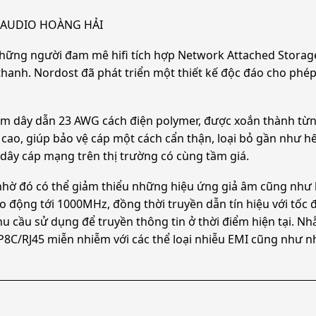
 | AUDIO HOÀNG HẢI
hững người đam mê hifi tích hợp Network Attached Storage 
 thanh. Nordost đã phát triển một thiết kế độc đáo cho phé
ám dây dẫn 23 AWG cách điện polymer, được xoắn thành từng
cao, giúp bảo vệ cáp một cách cẩn thận, loại bỏ gần như h
ây cáp mạng trên thị trường có cùng tầm giá.
nhờ đó có thể giảm thiểu những hiệu ứng giả âm cũng như 
ao động tới 1000MHz, đồng thời truyền dẫn tín hiệu với tốc 
 cầu sử dụng để truyền thông tin ở thời điểm hiện tại. N
C/RJ45 miễn nhiễm với các thể loại nhiễu EMI cũng như nh