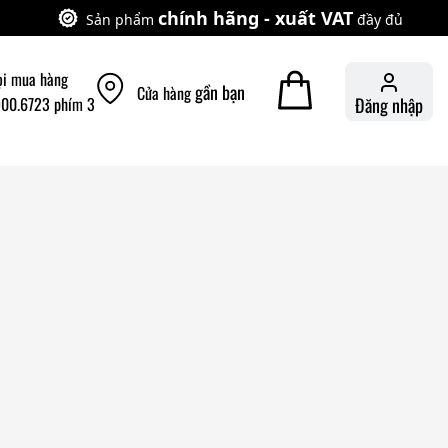
chính hãng - xuất VAT
Sản phẩm
đầy đủ
ọi mua hàng
gần bạn
Cửa hàng
900.6723 phím 3
Đăng nhập