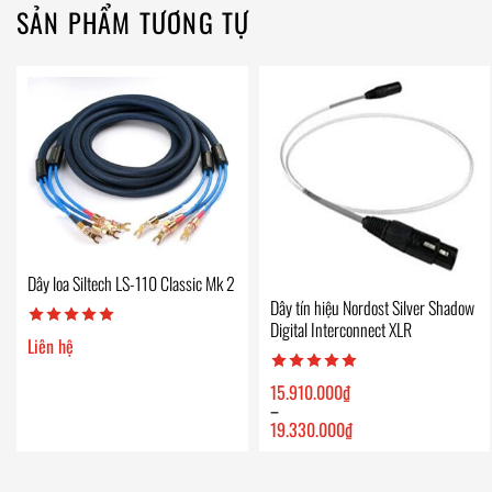
SẢN PHẨM TƯƠNG TỰ
Dây loa Siltech LS-110 Classic Mk 2
Dây tín hiệu Nordost Silver Shadow
Digital Interconnect XLR
Liên hệ
15.910.000
₫
–
19.330.000
₫
Khoảng
giá:
từ