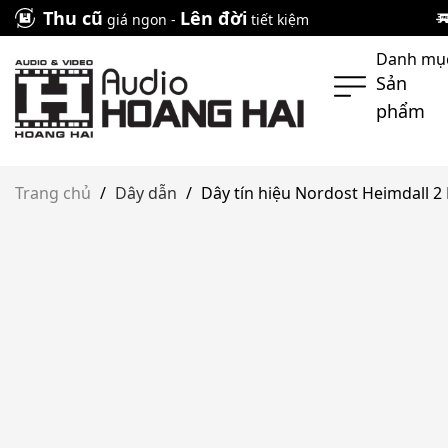
Skip
Thu cũ
Lên đời
giá ngon -
tiết kiệm
to
Danh mụ
content
Sản
phẩm
Trang chủ
/
Dây dẫn
/
Dây tín hiệu Nordost Heimdall 2