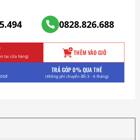
25.494
0828.826.688
Y
THÊM VÀO GIỎ
n tại cửa hàng)
TRẢ GÓP 0% QUA THẺ
000đ
(Không phí chuyển đổi 3 - 6 tháng)