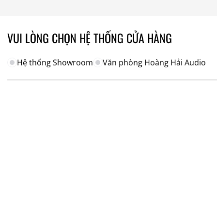
15.910.000₫
đến
19.330.000₫
VUI LÒNG CHỌN HỆ THỐNG CỬA HÀNG
Hệ thống Showroom
Văn phòng Hoàng Hải Audio