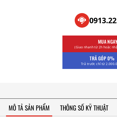
0913.2
MUA NGA
(Giao nhanh từ 2h hoặc nhậ
TRẢ GÓP 0%
Trả trước chỉ từ 2.000.
MÔ TẢ SẢN PHẨM
THÔNG SỐ KỸ THUẬT