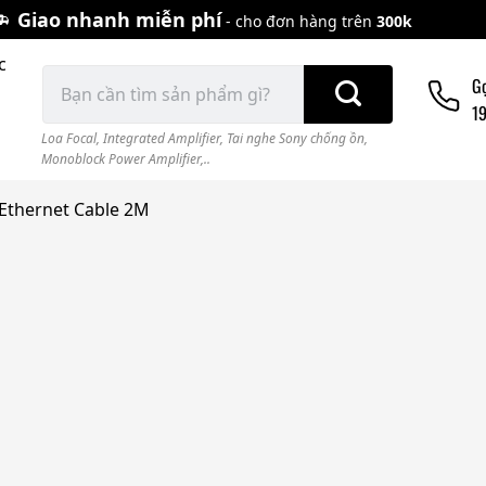
Giao nhanh miễn phí
- cho đơn hàng trên
300k
c
Tìm
G
kiếm:
1
Loa Focal
,
Integrated Amplifier
,
Tai nghe Sony chống ồn
,
Monoblock Power Amplifier,..
 Ethernet Cable 2M