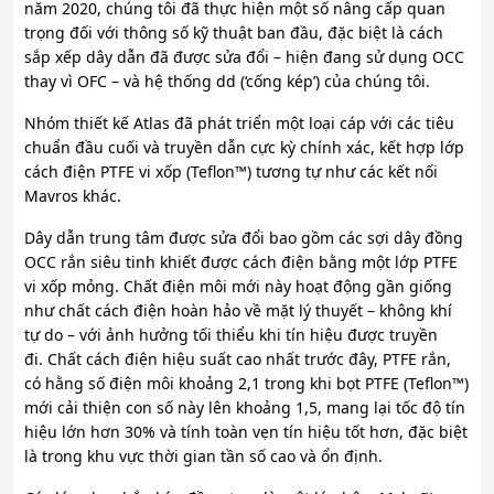
năm 2020, chúng tôi đã thực hiện một số nâng cấp quan
trọng đối với thông số kỹ thuật ban đầu, đặc biệt là cách
sắp xếp dây dẫn đã được sửa đổi – hiện đang sử dụng OCC
thay vì OFC – và hệ thống dd (‘cống kép’) của chúng tôi.
Nhóm thiết kế Atlas đã phát triển một loại cáp với các tiêu
chuẩn đầu cuối và truyền dẫn cực kỳ chính xác, kết hợp lớp
cách điện PTFE vi xốp (Teflon™) tương tự như các kết nối
Mavros khác.
Dây dẫn trung tâm được sửa đổi bao gồm các sợi dây đồng
OCC rắn siêu tinh khiết được cách điện bằng một lớp PTFE
vi xốp mỏng. Chất điện môi mới này hoạt động gần giống
như chất cách điện hoàn hảo về mặt lý thuyết – không khí
tự do – với ảnh hưởng tối thiểu khi tín hiệu được truyền
đi. Chất cách điện hiệu suất cao nhất trước đây, PTFE rắn,
có hằng số điện môi khoảng 2,1 trong khi bọt PTFE (Teflon™)
mới cải thiện con số này lên khoảng 1,5, mang lại tốc độ tín
hiệu lớn hơn 30% và tính toàn vẹn tín hiệu tốt hơn, đặc biệt
là trong khu vực thời gian tần số cao và ổn định.