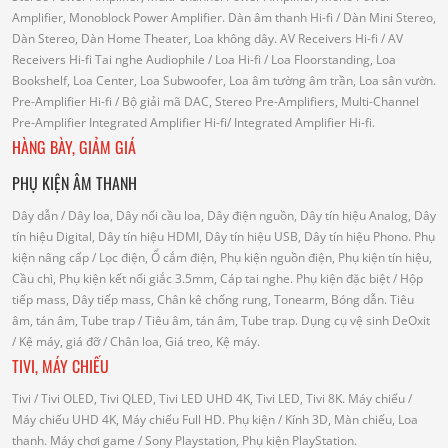
Amplifier, Monoblock Power Amplifier.
Dàn âm thanh Hi-fi
/ Dàn Mini Stereo,
Dàn Stereo, Dàn Home Theater, Loa không dây.
AV Receivers Hi-fi
/ AV
Receivers Hi-fi
Tai nghe Audiophile
/
Loa Hi-fi
/ Loa Floorstanding, Loa
Bookshelf, Loa Center, Loa Subwoofer, Loa âm tường âm trần, Loa sân vườn.
Pre-Amplifier Hi-fi
/ Bộ giải mã DAC, Stereo Pre-Amplifiers, Multi-Channel
Pre-Amplifier
Integrated Amplifier Hi-fi
/ Integrated Amplifier Hi-fi.
HÀNG BÀY, GIẢM GIÁ
PHỤ KIỆN ÂM THANH
Dây dẫn
/ Dây loa, Dây nối cầu loa, Dây điện nguồn, Dây tín hiệu Analog, Dây
tín hiệu Digital, Dây tín hiệu HDMI, Dây tín hiệu USB, Dây tín hiệu Phono.
Phụ
kiện nâng cấp
/ Lọc điện, Ổ cắm điện, Phụ kiện nguồn điện, Phụ kiện tín hiệu,
Cầu chì, Phụ kiện kết nối giắc 3.5mm, Cáp tai nghe.
Phụ kiện đặc biệt
/ Hộp
tiếp mass, Dây tiếp mass, Chân kê chống rung, Tonearm, Bóng dẫn.
Tiêu
âm, tán âm, Tube trap
/ Tiêu âm, tán âm, Tube trap.
Dụng cụ vệ sinh DeOxit
/
Kệ máy, giá đỡ
/ Chân loa, Giá treo, Kệ máy.
TIVI, MÁY CHIẾU
Tivi
/ Tivi OLED, Tivi QLED, Tivi LED UHD 4K, Tivi LED, Tivi 8K.
Máy chiếu
/
Máy chiếu UHD 4K, Máy chiếu Full HD.
Phụ kiện
/ Kính 3D, Màn chiếu, Loa
thanh.
Máy chơi game
/ Sony Playstation, Phụ kiện PlayStation.