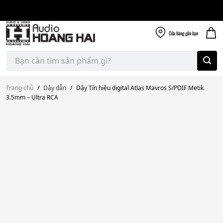
Giao nhanh miễn
Skip
phí
to
300k
content
Cửa hàng
gần bạn
Tìm
kiếm:
Trang chủ
/
Dây dẫn
/
Dây Tín hiệu digital Atlas Mavros S/PDIF Metik
3.5mm – Ultra RCA