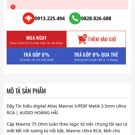
0913.225.494
0828.826.688
MUA NGAY
THÊM VÀO GIỎ
(Giao nhanh từ 2h hoặc nhận tại cửa hàng)
TRẢ GÓP 0%
TRẢ GÓP 0% QUA THẺ
Trả trước chỉ từ 2.000.000đ
(Không phí chuyển đổi 3 - 6 tháng)
MÔ TẢ SẢN PHẨM
Dây Tín hiệu digital Atlas Mavros S/PDIF Metik 3.5mm Ultra
RCA | AUDIO HOÀNG HẢI
Cáp Mavros 75 Ohm tuân theo logic từ việc chúng tôi tạo ra
một kết nối tương tự nổi bật, Mavros Ultra RCA. Mới cho