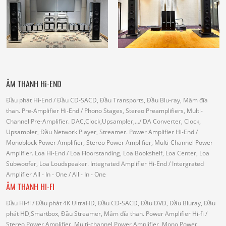
ÂM THANH Hi-END
Đầu phát Hi-End
/ Đầu CD-SACD, Đầu Transports, Đầu Blu-ray, Mâm đĩa
than.
Pre-Amplifier Hi-End
/ Phono Stages, Stereo Preamplifiers, Multi-
Channel Pre-Amplifier.
DAC,Clock,Upsampler,...
/ DA Converter, Clock,
Upsampler, Đầu Network Player, Streamer.
Power Amplifier Hi-End
/
Monoblock Power Amplifier, Stereo Power Amplifier, Multi-Channel Power
Amplifier.
Loa Hi-End
/ Loa Floorstanding, Loa Bookshelf, Loa Center, Loa
Subwoofer, Loa Loudspeaker.
Integrated Amplifier Hi-End
/ Intergrated
Amplifier
All - In - One
/ All - In - One
ÂM THANH HI-FI
Đầu Hi-fi
/ Đầu phát 4K UltraHD, Đầu CD-SACD, Đầu DVD, Đầu Bluray, Đầu
phát HD,Smartbox, Đầu Streamer, Mâm đĩa than.
Power Amplifier Hi-fi
/
Stereo Power Amplifier, Multi-channel Power Amplifier, Mono Power