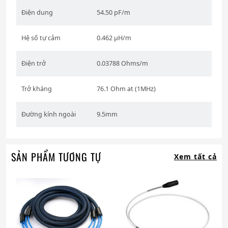
Điện dung
54.50 pF/m
Hệ số tự cảm
0.462 µH/m
Điện trở
0.03788 Ohms/m
Trở kháng
76.1 Ohm at (1MHz)
Đường kính ngoài
9.5mm
SẢN PHẨM TƯƠNG TỰ
Xem tất cả