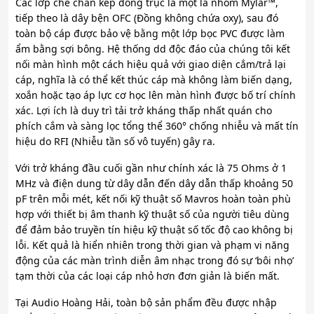
Các lớp che chắn kép đồng trục là một lá nhôm Mylar™,
tiếp theo là dây bện OFC (Đồng không chứa oxy), sau đó
toàn bộ cáp được bảo vệ bằng một lớp bọc PVC được làm
ẩm bằng sợi bông. Hệ thống dd độc đáo của chúng tôi kết
nối màn hình một cách hiệu quả với giao diện cắm/trả lại
cáp, nghĩa là có thể kết thúc cáp mà không làm biến dạng,
xoắn hoặc tạo áp lực cơ học lên màn hình được bố trí chính
xác. Lợi ích là duy trì tải trở kháng thấp nhất quán cho
phích cắm và sàng lọc tổng thể 360° chống nhiễu và mất tín
hiệu do RFI (Nhiễu tần số vô tuyến) gây ra.
Với trở kháng đầu cuối gần như chính xác là 75 Ohms ở 1
MHz và điện dung từ dây dẫn đến dây dẫn thấp khoảng 50
pF trên mỗi mét, kết nối kỹ thuật số Mavros hoàn toàn phù
hợp với thiết bị âm thanh kỹ thuật số của người tiêu dùng
để đảm bảo truyền tín hiệu kỹ thuật số tốc độ cao không bị
lỗi. Kết quả là hiển nhiên trong thời gian và phạm vi năng
động của các màn trình diễn âm nhạc trong đó sự ‘bôi nhọ’
tạm thời của các loại cáp nhỏ hơn đơn giản là biến mất.
Tại Audio Hoàng Hải, toàn bộ sản phẩm đều được nhập