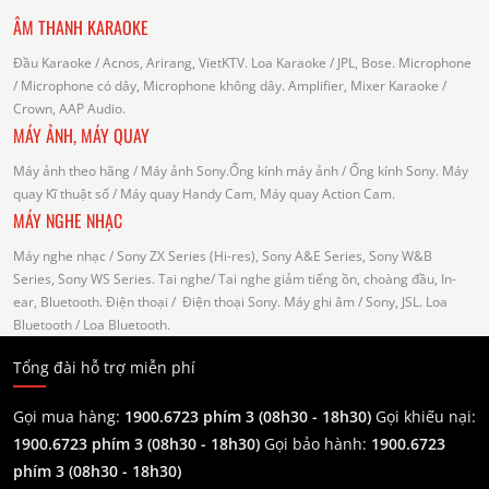
ÂM THANH KARAOKE
Đầu Karaoke
/ Acnos, Arirang, VietKTV.
Loa Karaoke
/ JPL, Bose.
Microphone
/ Microphone có dây, Microphone không dây.
Amplifier, Mixer Karaoke
/
Crown, AAP Audio.
MÁY ẢNH, MÁY QUAY
Máy ảnh theo hãng
/ Máy ảnh Sony.Ống kính máy ảnh / Ống kính Sony.
Máy
quay Kĩ thuật số
/ Máy quay Handy Cam, Máy quay Action Cam.
MÁY NGHE NHẠC
Máy nghe nhạc
/ Sony ZX Series (Hi-res), Sony A&E Series, Sony W&B
Series, Sony WS Series.
Tai nghe
/ Tai nghe giảm tiếng ồn, choàng đầu, In-
ear, Bluetooth.
Điện thoại
/ Điện thoại Sony.
Máy ghi âm
/ Sony, JSL.
Loa
Bluetooth
/ Loa Bluetooth.
Tổng đài hỗ trợ miễn phí
Gọi mua hàng:
1900.6723 phím 3 (08h30 - 18h30)
Gọi khiếu nại:
1900.6723 phím 3
(08h30 - 18h30)
Gọi bảo hành:
1900.6723
phím 3
(08h30 - 18h30)