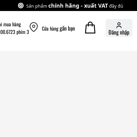
chính hãng - xuất VAT
Sản phẩm
đầy đủ
ọi mua hàng
gần bạn
Cửa hàng
900.6723 phím 3
Đăng nhập