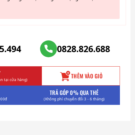
25.494
0828.826.688
Y
THÊM VÀO GIỎ
n tại cửa hàng)
TRẢ GÓP 0% QUA THẺ
000đ
(Không phí chuyển đổi 3 - 6 tháng)