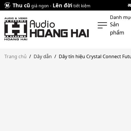
Skip
Thu cũ
Lên đời
giá ngon -
tiết kiệm
to
Danh mụ
content
Sản
phẩm
Trang chủ
/
Dây dẫn
/
Dây tín hiệu Crystal Connect Fu