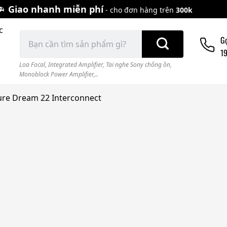
Giao nhanh miễn phí
- cho đơn hàng trên
300k
c
Tìm
G
kiếm:
1
Loa Focal
,
Integrated Amplifier
,
Tai nghe Sony chống ồn
,
Monoblock Power Amplifier,..
ture Dream 22 Interconnect