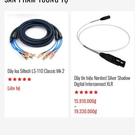
Dây loa Siltech LS-110 Classic Mk 2
Dây tín hiệu Nordost Silver Shadow
Digital Interconnect XLR
Liên hệ
15.910.000
₫
–
19.330.000
₫
Khoảng
giá:
từ
15.910.000₫
đến