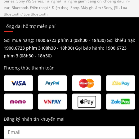
Series, Sony WS Series.
Tai nghe
/ Tai nghe giảm tiếng ồn, choàng đầu, In-
ear, Bluetooth.
Điện thoại
/ Điện thoại Sony.
Máy ghi âm
/ Sony, JSL.
Loa
Bluetooth
/ Loa Bluetooth.
Tổng đài hỗ trợ miễn phí
Gọi mua hàng:
1900.6723 phím 3 (08h30 - 18h30)
Gọi khiếu nại:
1900.6723 phím 3
(08h30 - 18h30)
Gọi bảo hành:
1900.6723
phím 3
(08h30 - 18h30)
Phương thức thanh toán
Đăng ký nhận tin khuyến mại