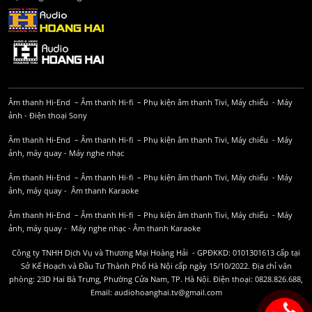
Âm thanh Hi-End
–
Âm thanh Hi-fi
–
Phụ kiện âm thanh
Tivi, Máy chiếu
-
Máy
ảnh
-
Điện thoại Sony
Âm thanh Hi-End
–
Âm thanh Hi-fi
–
Phụ kiện âm thanh
Tivi, Máy chiếu
-
Máy
ảnh, máy quay
-
Máy nghe nhạc
Âm thanh Hi-End
–
Âm thanh Hi-fi
–
Phụ kiện âm thanh
Tivi, Máy chiếu
-
Máy
ảnh, máy quay
-
Âm thanh Karaoke
Âm thanh Hi-End
–
Âm thanh Hi-fi
–
Phụ kiện âm thanh
Tivi, Máy chiếu
-
Máy
ảnh, máy quay
-
Máy nghe nhạc
-
Âm thanh Karaoke
Công ty TNHH Dịch Vụ và Thương Mại Hoàng Hải - GPĐKKD: 0101301613 cấp tại
Sở Kế Hoạch và Đầu Tư Thành Phố Hà Nội cấp ngày 15/10/2022. Địa chỉ văn
phòng: 23D Hai Bà Trưng, Phường Cửa Nam, TP. Hà Nội. Điện thoại: 0828.826.688,
Email: audiohoanghai.tv@gmail.com