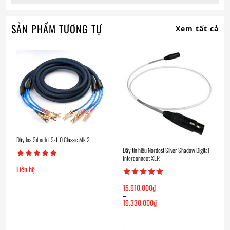
SẢN PHẨM TƯƠNG TỰ
Xem tất cả
Dây loa Siltech LS-110 Classic Mk 2
Dây tín hiệu Nordost Silver Shadow Digital
Interconnect XLR
Liên hệ
15.910.000
₫
–
19.330.000
₫
Khoảng
giá:
từ
15.910.000₫