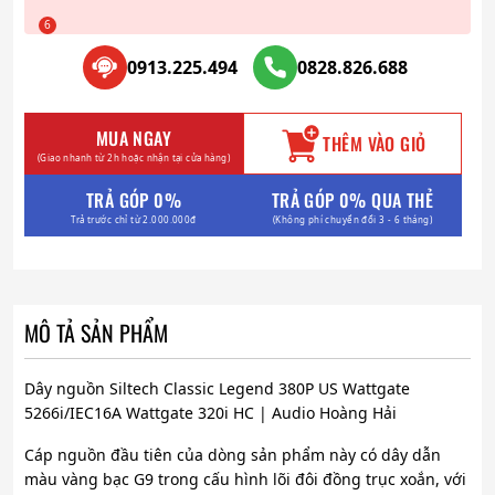
0913.225.494
0828.826.688
MUA NGAY
THÊM VÀO GIỎ
(Giao nhanh từ 2h hoặc nhận tại cửa hàng)
TRẢ GÓP 0%
TRẢ GÓP 0% QUA THẺ
Trả trước chỉ từ 2.000.000đ
(Không phí chuyển đổi 3 - 6 tháng)
MÔ TẢ SẢN PHẨM
Dây nguồn Siltech Classic Legend 380P US Wattgate
5266i/IEC16A Wattgate 320i HC | Audio Hoàng Hải
Cáp nguồn đầu tiên của dòng sản phẩm này có dây dẫn
màu vàng bạc G9 trong cấu hình lõi đôi đồng trục xoắn, với