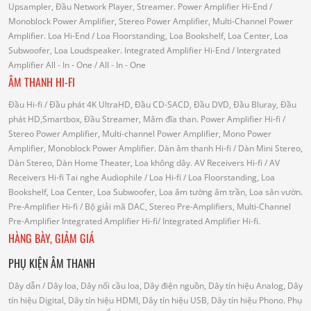
Upsampler, Đầu Network Player, Streamer.
Power Amplifier Hi-End
/
Monoblock Power Amplifier, Stereo Power Amplifier, Multi-Channel Power
Amplifier.
Loa Hi-End
/ Loa Floorstanding, Loa Bookshelf, Loa Center, Loa
Subwoofer, Loa Loudspeaker.
Integrated Amplifier Hi-End
/ Intergrated
Amplifier
All - In - One
/ All - In - One
ÂM THANH HI-FI
Đầu Hi-fi
/ Đầu phát 4K UltraHD, Đầu CD-SACD, Đầu DVD, Đầu Bluray, Đầu
phát HD,Smartbox, Đầu Streamer, Mâm đĩa than.
Power Amplifier Hi-fi
/
Stereo Power Amplifier, Multi-channel Power Amplifier, Mono Power
Amplifier, Monoblock Power Amplifier.
Dàn âm thanh Hi-fi
/ Dàn Mini Stereo,
Dàn Stereo, Dàn Home Theater, Loa không dây.
AV Receivers Hi-fi
/ AV
Receivers Hi-fi
Tai nghe Audiophile
/
Loa Hi-fi
/ Loa Floorstanding, Loa
Bookshelf, Loa Center, Loa Subwoofer, Loa âm tường âm trần, Loa sân vườn.
Pre-Amplifier Hi-fi
/ Bộ giải mã DAC, Stereo Pre-Amplifiers, Multi-Channel
Pre-Amplifier
Integrated Amplifier Hi-fi
/ Integrated Amplifier Hi-fi.
HÀNG BÀY, GIẢM GIÁ
PHỤ KIỆN ÂM THANH
Dây dẫn
/ Dây loa, Dây nối cầu loa, Dây điện nguồn, Dây tín hiệu Analog, Dây
tín hiệu Digital, Dây tín hiệu HDMI, Dây tín hiệu USB, Dây tín hiệu Phono.
Phụ