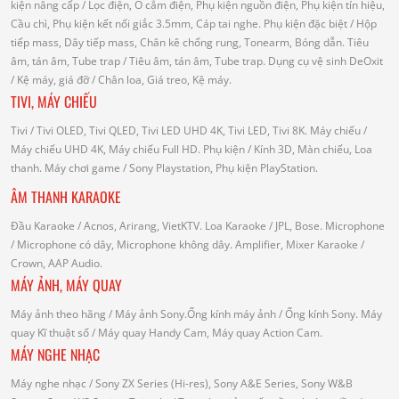
kiện nâng cấp
/ Lọc điện, Ổ cắm điện, Phụ kiện nguồn điện, Phụ kiện tín hiệu,
Cầu chì, Phụ kiện kết nối giắc 3.5mm, Cáp tai nghe.
Phụ kiện đặc biệt
/ Hộp
tiếp mass, Dây tiếp mass, Chân kê chống rung, Tonearm, Bóng dẫn.
Tiêu
âm, tán âm, Tube trap
/ Tiêu âm, tán âm, Tube trap.
Dụng cụ vệ sinh DeOxit
/
Kệ máy, giá đỡ
/ Chân loa, Giá treo, Kệ máy.
TIVI, MÁY CHIẾU
Tivi
/ Tivi OLED, Tivi QLED, Tivi LED UHD 4K, Tivi LED, Tivi 8K.
Máy chiếu
/
Máy chiếu UHD 4K, Máy chiếu Full HD.
Phụ kiện
/ Kính 3D, Màn chiếu, Loa
thanh.
Máy chơi game
/ Sony Playstation, Phụ kiện PlayStation.
ÂM THANH KARAOKE
Đầu Karaoke
/ Acnos, Arirang, VietKTV.
Loa Karaoke
/ JPL, Bose.
Microphone
/ Microphone có dây, Microphone không dây.
Amplifier, Mixer Karaoke
/
Crown, AAP Audio.
MÁY ẢNH, MÁY QUAY
Máy ảnh theo hãng
/ Máy ảnh Sony.Ống kính máy ảnh / Ống kính Sony.
Máy
quay Kĩ thuật số
/ Máy quay Handy Cam, Máy quay Action Cam.
MÁY NGHE NHẠC
Máy nghe nhạc
/ Sony ZX Series (Hi-res), Sony A&E Series, Sony W&B