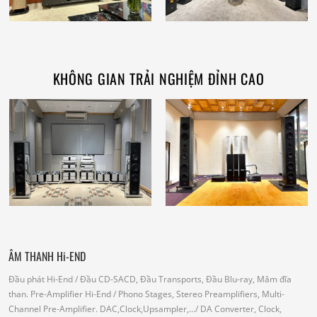
KHÔNG GIAN TRẢI NGHIỆM ĐỈNH CAO
ÂM THANH Hi-END
Đầu phát Hi-End
/ Đầu CD-SACD, Đầu Transports, Đầu Blu-ray, Mâm đĩa
than.
Pre-Amplifier Hi-End
/ Phono Stages, Stereo Preamplifiers, Multi-
Channel Pre-Amplifier.
DAC,Clock,Upsampler,...
/ DA Converter, Clock,