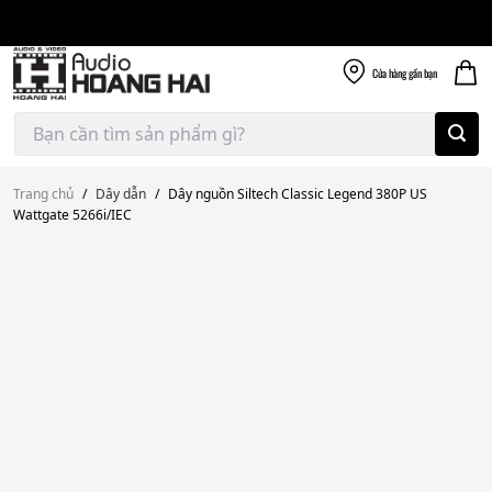
Giao nhanh miễn
Skip
phí
to
300k
content
Cửa hàng
gần bạn
Tìm
kiếm:
Trang chủ
/
Dây dẫn
/
Dây nguồn Siltech Classic Legend 380P US
Wattgate 5266i/IEC