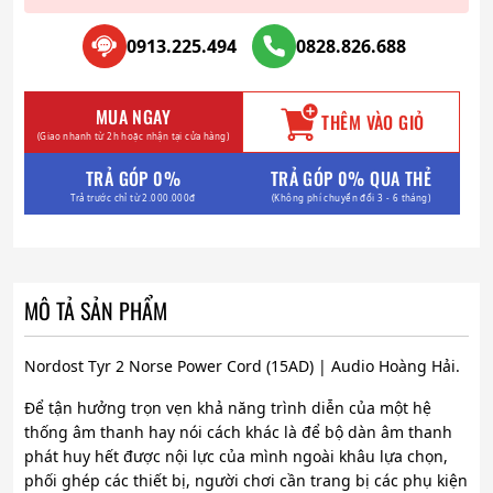
0913.225.494
0828.826.688
MUA NGAY
THÊM VÀO GIỎ
(Giao nhanh từ 2h hoặc nhận tại cửa hàng)
TRẢ GÓP 0%
TRẢ GÓP 0% QUA THẺ
Trả trước chỉ từ 2.000.000đ
(Không phí chuyển đổi 3 - 6 tháng)
MÔ TẢ SẢN PHẨM
Nordost Tyr 2 Norse Power Cord (15AD) | Audio Hoàng Hải.
Để tận hưởng trọn vẹn khả năng trình diễn của một hệ
thống âm thanh hay nói cách khác là để bộ dàn âm thanh
phát huy hết được nội lực của mình ngoài khâu lựa chọn,
phối ghép các thiết bị, người chơi cần trang bị các phụ kiện