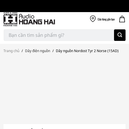
Giao nhanh miễn
Skip
phí
to
300k
content
Cửa hàng
gần bạn
Tìm
kiếm:
Trang chủ
/
Dây điện nguồn
/
Dây nguồn Nordost Tyr 2 Norse (15AD)