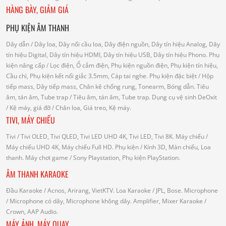
HÀNG BÀY, GIẢM GIÁ
PHỤ KIỆN ÂM THANH
Dây dẫn
/ Dây loa, Dây nối cầu loa, Dây điện nguồn, Dây tín hiệu Analog, Dây
tín hiệu Digital, Dây tín hiệu HDMI, Dây tín hiệu USB, Dây tín hiệu Phono.
Phụ
kiện nâng cấp
/ Lọc điện, Ổ cắm điện, Phụ kiện nguồn điện, Phụ kiện tín hiệu,
Cầu chì, Phụ kiện kết nối giắc 3.5mm, Cáp tai nghe.
Phụ kiện đặc biệt
/ Hộp
tiếp mass, Dây tiếp mass, Chân kê chống rung, Tonearm, Bóng dẫn.
Tiêu
âm, tán âm, Tube trap
/ Tiêu âm, tán âm, Tube trap.
Dụng cụ vệ sinh DeOxit
/
Kệ máy, giá đỡ
/ Chân loa, Giá treo, Kệ máy.
TIVI, MÁY CHIẾU
Tivi
/ Tivi OLED, Tivi QLED, Tivi LED UHD 4K, Tivi LED, Tivi 8K.
Máy chiếu
/
Máy chiếu UHD 4K, Máy chiếu Full HD.
Phụ kiện
/ Kính 3D, Màn chiếu, Loa
thanh.
Máy chơi game
/ Sony Playstation, Phụ kiện PlayStation.
ÂM THANH KARAOKE
Đầu Karaoke
/ Acnos, Arirang, VietKTV.
Loa Karaoke
/ JPL, Bose.
Microphone
/ Microphone có dây, Microphone không dây.
Amplifier, Mixer Karaoke
/
Crown, AAP Audio.
MÁY ẢNH, MÁY QUAY