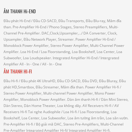
ÂM THANH Hi-END
Đầu phát Hi-End
/ Đầu CD-SACD, Đầu Transports, Đầu Blu-ray, Mâm đĩa
than.
Pre-Amplifier Hi-End
/ Phono Stages, Stereo Preamplifiers, Multi-
Channel Pre-Amplifier.
DAC,Clock,Upsampler,...
/ DA Converter, Clock,
Upsampler, Đầu Network Player, Streamer.
Power Amplifier Hi-End
/
Monoblock Power Amplifier, Stereo Power Amplifier, Multi-Channel Power
Amplifier.
Loa Hi-End
/ Loa Floorstanding, Loa Bookshelf, Loa Center, Loa
Subwoofer, Loa Loudspeaker.
Integrated Amplifier Hi-End
/ Intergrated
Amplifier
All - In - One
/ All - In - One
ÂM THANH HI-FI
Đầu Hi-fi
/ Đầu phát 4K UltraHD, Đầu CD-SACD, Đầu DVD, Đầu Bluray, Đầu
phát HD,Smartbox, Đầu Streamer, Mâm đĩa than.
Power Amplifier Hi-fi
/
Stereo Power Amplifier, Multi-channel Power Amplifier, Mono Power
Amplifier, Monoblock Power Amplifier.
Dàn âm thanh Hi-fi
/ Dàn Mini Stereo,
Dàn Stereo, Dàn Home Theater, Loa không dây.
AV Receivers Hi-fi
/ AV
Receivers Hi-fi
Tai nghe Audiophile
/
Loa Hi-fi
/ Loa Floorstanding, Loa
Bookshelf, Loa Center, Loa Subwoofer, Loa âm tường âm trần, Loa sân vườn.
Pre-Amplifier Hi-fi
/ Bộ giải mã DAC, Stereo Pre-Amplifiers, Multi-Channel
Pre-Amplifier
Integrated Amplifier Hi-fi
/ Integrated Amplifier Hi-fi.