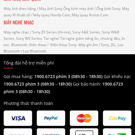
Máy ảnh theo hãng
/ Máy ảnh Sony.Ống kính máy ảnh / Ống kính Sony.
Máy
quay Kĩ thuật số
/ Máy quay Handy Cam, Máy quay Action Cam.
MÁY NGHE NHẠC
Máy nghe nhạc
/ Sony ZX Series (Hi-res), Sony A&E Series, Sony W&B
Series, Sony WS Series.
Tai nghe
/ Tai nghe giảm tiếng ồn, choàng đầu, In-
ear, Bluetooth.
Điện thoại
/ Điện thoại Sony.
Máy ghi âm
/ Sony, JSL.
Loa
Bluetooth
/ Loa Bluetooth.
Tổng đài hỗ trợ miễn phí
Gọi mua hàng:
1900.6723 phím 3 (08h30 - 18h30)
Gọi khiếu nại:
1900.6723 phím 3
(08h30 - 18h30)
Gọi bảo hành:
1900.6723
phím 3
(08h30 - 18h30)
Phương thức thanh toán