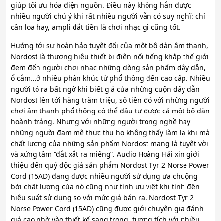
giúp tối ưu hóa điện nguồn. Điều này không hẳn được
nhiều người chú ý khi rất nhiều người vẫn có suy nghĩ: chỉ
cần loa hay, ampli đắt tiền là chơi nhạc gì cũng tốt.
Hướng tới sự hoàn hảo tuyệt đối của một bộ dàn âm thanh,
Nordost là thương hiệu thiết bị điện nổi tiếng khắp thế giới
đem đến người chơi nhạc những dòng sản phẩm dây dẫn,
ổ cắm…ở nhiều phân khúc từ phổ thông đến cao cấp. Nhiều
người tỏ ra bất ngờ khi biết giá của những cuộn dây dẫn
Nordost lên tới hàng trăm triệu, số tiền đó với những người
chơi âm thanh phổ thông có thể đầu tư được cả một bộ dàn
hoành tráng. Nhưng với những người trong nghề hay
những người đam mê thực thụ họ không thấy làm lạ khi mà
chất lượng của những sản phẩm Nordost mang là tuyệt vời
và xứng tầm “đắt xắt ra miếng”. Audio Hoàng Hải xin giới
thiệu đến quý độc giả sản phẩm Nordost Tyr 2 Norse Power
Cord (15AD) đang được nhiều người sử dụng ưa chuộng
bởi chất lượng của nó cũng như tính ưu việt khi tính đến
hiệu suất sử dụng so với mức giá bán ra. Nordost Tyr 2
Norse Power Cord (15AD) cũng được giới chuyên gia đánh
giá cao nhờ vào thiết kế sang trọng, tương tích với nhiều