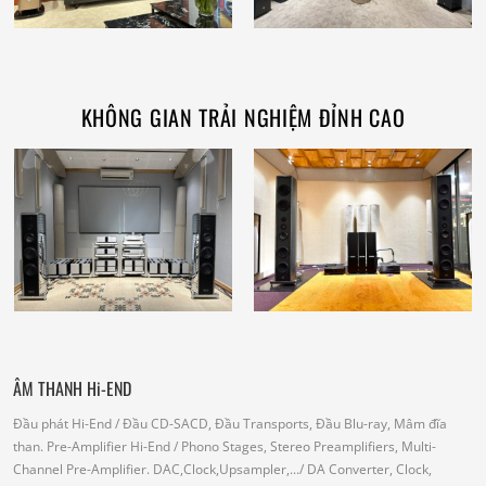
KHÔNG GIAN TRẢI NGHIỆM ĐỈNH CAO
ÂM THANH Hi-END
Đầu phát Hi-End
/ Đầu CD-SACD, Đầu Transports, Đầu Blu-ray, Mâm đĩa
than.
Pre-Amplifier Hi-End
/ Phono Stages, Stereo Preamplifiers, Multi-
Channel Pre-Amplifier.
DAC,Clock,Upsampler,...
/ DA Converter, Clock,