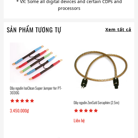
*
VX: Some all digital devices and certain CDPs and
processors
SẢN PHẨM TƯƠNG TỰ
Xem tất cả
Dây nguồn IsoClean Super Jumper for PT-
3030G
Dây nguồn ZenSati Seraphim (2.5m)
3.450.000
₫
Liên hệ