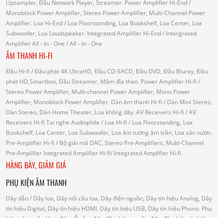
Upsampler, Đầu Network Player, Streamer.
Power Amplifier Hi-End
/
Monoblock Power Amplifier, Stereo Power Amplifier, Multi-Channel Power
Amplifier.
Loa Hi-End
/ Loa Floorstanding, Loa Bookshelf, Loa Center, Loa
Subwoofer, Loa Loudspeaker.
Integrated Amplifier Hi-End
/ Intergrated
Amplifier
All - In - One
/ All - In - One
ÂM THANH HI-FI
Đầu Hi-fi
/ Đầu phát 4K UltraHD, Đầu CD-SACD, Đầu DVD, Đầu Bluray, Đầu
phát HD,Smartbox, Đầu Streamer, Mâm đĩa than.
Power Amplifier Hi-fi
/
Stereo Power Amplifier, Multi-channel Power Amplifier, Mono Power
Amplifier, Monoblock Power Amplifier.
Dàn âm thanh Hi-fi
/ Dàn Mini Stereo,
Dàn Stereo, Dàn Home Theater, Loa không dây.
AV Receivers Hi-fi
/ AV
Receivers Hi-fi
Tai nghe Audiophile
/
Loa Hi-fi
/ Loa Floorstanding, Loa
Bookshelf, Loa Center, Loa Subwoofer, Loa âm tường âm trần, Loa sân vườn.
Pre-Amplifier Hi-fi
/ Bộ giải mã DAC, Stereo Pre-Amplifiers, Multi-Channel
Pre-Amplifier
Integrated Amplifier Hi-fi
/ Integrated Amplifier Hi-fi.
HÀNG BÀY, GIẢM GIÁ
PHỤ KIỆN ÂM THANH
Dây dẫn
/ Dây loa, Dây nối cầu loa, Dây điện nguồn, Dây tín hiệu Analog, Dây
tín hiệu Digital, Dây tín hiệu HDMI, Dây tín hiệu USB, Dây tín hiệu Phono.
Phụ