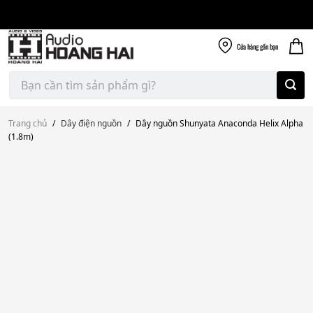
Giao nhanh miễn
Skip
phí
to
300k
content
Cửa hàng
gần bạn
Tìm
kiếm:
Trang chủ
/
Dây điện nguồn
/
Dây nguồn Shunyata Anaconda Helix Alpha
(1.8m)