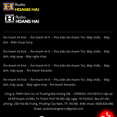
Âm thanh Hi-End
–
Âm thanh Hi-fi
–
Phụ kiện âm thanh
Tivi, Máy chiếu
-
Máy
ảnh
-
Điện thoại Sony
Âm thanh Hi-End
–
Âm thanh Hi-fi
–
Phụ kiện âm thanh
Tivi, Máy chiếu
-
Máy
ảnh, máy quay
-
Máy nghe nhạc
Âm thanh Hi-End
–
Âm thanh Hi-fi
–
Phụ kiện âm thanh
Tivi, Máy chiếu
-
Máy
ảnh, máy quay
-
Âm thanh Karaoke
Âm thanh Hi-End
–
Âm thanh Hi-fi
–
Phụ kiện âm thanh
Tivi, Máy chiếu
-
Máy
ảnh, máy quay
-
Máy nghe nhạc
-
Âm thanh Karaoke
Công ty TNHH Dịch Vụ và Thương Mại Hoàng Hải - GPĐKKD: 0101301613 cấp tại
Sở Kế Hoạch và Đầu Tư Thành Phố Hà Nội cấp ngày 15/10/2022. Địa chỉ văn
phòng: 23D Hai Bà Trưng, Phường Cửa Nam, TP. Hà Nội. Điện thoại: 0828.826.688,
Email: audiohoanghai.tv@gmail.com