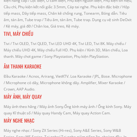
kiện nâng cấp
/ Lọc điện, Ổ cắm điện, Phụ kiện nguồn điện, Phụ kiện tín hiệu,
Cầu chì, Phụ kiện kết nối giắc 3.5mm, Cáp tai nghe.
Phụ kiện đặc biệt
/ Hộp
tiếp mass, Dây tiếp mass, Chân kê chống rung, Tonearm, Bóng dẫn.
Tiêu
âm, tán âm, Tube trap
/ Tiêu âm, tán âm, Tube trap.
Dụng cụ vệ sinh DeOxit
/
Kệ máy, giá đỡ
/ Chân loa, Giá treo, Kệ máy.
TIVI, MÁY CHIẾU
Tivi
/ Tivi OLED, Tivi QLED, Tivi LED UHD 4K, Tivi LED, Tivi 8K.
Máy chiếu
/
Máy chiếu UHD 4K, Máy chiếu Full HD.
Phụ kiện
/ Kính 3D, Màn chiếu, Loa
thanh.
Máy chơi game
/ Sony Playstation, Phụ kiện PlayStation.
ÂM THANH KARAOKE
Đầu Karaoke
/ Acnos, Arirang, VietKTV.
Loa Karaoke
/ JPL, Bose.
Microphone
/ Microphone có dây, Microphone không dây.
Amplifier, Mixer Karaoke
/
Crown, AAP Audio.
MÁY ẢNH, MÁY QUAY
Máy ảnh theo hãng
/ Máy ảnh Sony.Ống kính máy ảnh / Ống kính Sony.
Máy
quay Kĩ thuật số
/ Máy quay Handy Cam, Máy quay Action Cam.
MÁY NGHE NHẠC
Máy nghe nhạc
/ Sony ZX Series (Hi-res), Sony A&E Series, Sony W&B
Series, Sony WS Series.
Tai nghe
/ Tai nghe giảm tiếng ồn, choàng đầu, In-