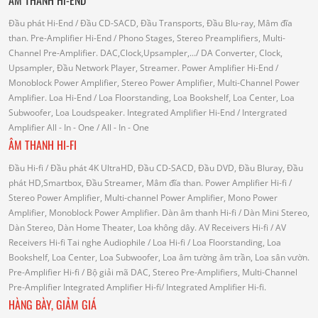
Đầu phát Hi-End
/ Đầu CD-SACD, Đầu Transports, Đầu Blu-ray, Mâm đĩa
than.
Pre-Amplifier Hi-End
/ Phono Stages, Stereo Preamplifiers, Multi-
Channel Pre-Amplifier.
DAC,Clock,Upsampler,...
/ DA Converter, Clock,
Upsampler, Đầu Network Player, Streamer.
Power Amplifier Hi-End
/
Monoblock Power Amplifier, Stereo Power Amplifier, Multi-Channel Power
Amplifier.
Loa Hi-End
/ Loa Floorstanding, Loa Bookshelf, Loa Center, Loa
Subwoofer, Loa Loudspeaker.
Integrated Amplifier Hi-End
/ Intergrated
Amplifier
All - In - One
/ All - In - One
ÂM THANH HI-FI
Đầu Hi-fi
/ Đầu phát 4K UltraHD, Đầu CD-SACD, Đầu DVD, Đầu Bluray, Đầu
phát HD,Smartbox, Đầu Streamer, Mâm đĩa than.
Power Amplifier Hi-fi
/
Stereo Power Amplifier, Multi-channel Power Amplifier, Mono Power
Amplifier, Monoblock Power Amplifier.
Dàn âm thanh Hi-fi
/ Dàn Mini Stereo,
Dàn Stereo, Dàn Home Theater, Loa không dây.
AV Receivers Hi-fi
/ AV
Receivers Hi-fi
Tai nghe Audiophile
/
Loa Hi-fi
/ Loa Floorstanding, Loa
Bookshelf, Loa Center, Loa Subwoofer, Loa âm tường âm trần, Loa sân vườn.
Pre-Amplifier Hi-fi
/ Bộ giải mã DAC, Stereo Pre-Amplifiers, Multi-Channel
Pre-Amplifier
Integrated Amplifier Hi-fi
/ Integrated Amplifier Hi-fi.
HÀNG BÀY, GIẢM GIÁ