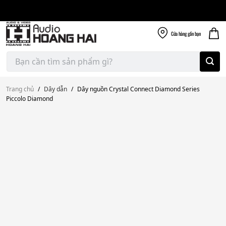
Giao nhanh miễn
Skip
phí
to
300k
content
Cửa hàng
gần bạn
Tìm
kiếm:
Trang chủ
/
Dây dẫn
/
Dây nguồn Crystal Connect Diamond Series
Piccolo Diamond