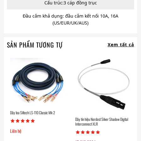
Cấu trúc:3 cáp đồng trục
Đầu cắm khả dụng: đầu cắm kết nối 10A, 16A
(US/EUR/UK/AUS)
SẢN PHẨM TƯƠNG TỰ
Xem tất cả
Dây loa Siltech LS-110 Classic Mk 2
Dây tín hiệu Nordost Silver Shadow Digital
Interconnect XLR
Liên hệ