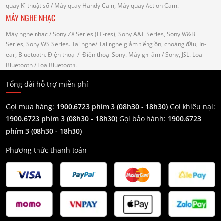
quay Kĩ thuật số
/ Máy quay Handy Cam, Máy quay Action Cam.
MÁY NGHE NHẠC
Máy nghe nhạc
/ Sony ZX Series (Hi-res), Sony A&E Series, Sony W&B
Series, Sony WS Series.
Tai nghe
/ Tai nghe giảm tiếng ồn, choàng đầu, In-
ear, Bluetooth.
Điện thoại
/ Điện thoại Sony.
Máy ghi âm
/ Sony, JSL.
Loa
Bluetooth
/ Loa Bluetooth.
Tổng đài hỗ trợ miễn phí
Gọi mua hàng:
1900.6723 phím 3 (08h30 - 18h30)
Gọi khiếu nại:
1900.6723 phím 3
(08h30 - 18h30)
Gọi bảo hành:
1900.6723
phím 3
(08h30 - 18h30)
Phương thức thanh toán