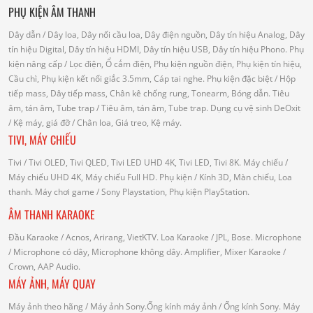
PHỤ KIỆN ÂM THANH
Dây dẫn
/ Dây loa, Dây nối cầu loa, Dây điện nguồn, Dây tín hiệu Analog, Dây
tín hiệu Digital, Dây tín hiệu HDMI, Dây tín hiệu USB, Dây tín hiệu Phono.
Phụ
kiện nâng cấp
/ Lọc điện, Ổ cắm điện, Phụ kiện nguồn điện, Phụ kiện tín hiệu,
Cầu chì, Phụ kiện kết nối giắc 3.5mm, Cáp tai nghe.
Phụ kiện đặc biệt
/ Hộp
tiếp mass, Dây tiếp mass, Chân kê chống rung, Tonearm, Bóng dẫn.
Tiêu
âm, tán âm, Tube trap
/ Tiêu âm, tán âm, Tube trap.
Dụng cụ vệ sinh DeOxit
/
Kệ máy, giá đỡ
/ Chân loa, Giá treo, Kệ máy.
TIVI, MÁY CHIẾU
Tivi
/ Tivi OLED, Tivi QLED, Tivi LED UHD 4K, Tivi LED, Tivi 8K.
Máy chiếu
/
Máy chiếu UHD 4K, Máy chiếu Full HD.
Phụ kiện
/ Kính 3D, Màn chiếu, Loa
thanh.
Máy chơi game
/ Sony Playstation, Phụ kiện PlayStation.
ÂM THANH KARAOKE
Đầu Karaoke
/ Acnos, Arirang, VietKTV.
Loa Karaoke
/ JPL, Bose.
Microphone
/ Microphone có dây, Microphone không dây.
Amplifier, Mixer Karaoke
/
Crown, AAP Audio.
MÁY ẢNH, MÁY QUAY
Máy ảnh theo hãng
/ Máy ảnh Sony.Ống kính máy ảnh / Ống kính Sony.
Máy