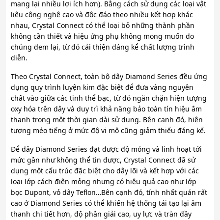
mang lại nhiều lợi ích hơn). Bằng cách sử dụng các loại vật
liệu công nghệ cao và độc đáo theo nhiều kết hợp khác
nhau, Crystal Connect có thể loại bỏ những thành phần
không cần thiết và hiệu ứng phụ không mong muốn do
chúng đem lại, từ đó cải thiện đáng kể chất lượng trình
diễn.
Theo Crystal Connect, toàn bộ dây Diamond Series đều ứng
dụng quy trình luyện kim đặc biệt để đưa vàng nguyên
chất vào giữa các tinh thể bạc, từ đó ngăn chặn hiện tượng
oxy hóa trên dây và duy trì khả năng bảo toàn tín hiệu âm
thanh trong một thời gian dài sử dụng. Bên cạnh đó, hiện
tượng méo tiếng ở mức độ vi mô cũng giảm thiểu đáng kể.
Để dây Diamond Series đạt được độ mỏng và linh hoạt tới
mức gần như không thể tin được, Crystal Connect đã sử
dụng một cấu trúc đặc biệt cho dây lõi và kết hợp với các
loại lớp cách điện mỏng nhưng có hiệu quả cao như lớp
bọc Dupont, vỏ dây Teflon…Bên cạnh đó, tính nhất quán rất
cao ở Diamond Series có thể khiến hệ thống tái tạo lại âm
thanh chi tiết hơn, độ phân giải cao, uy lực và tràn đầy