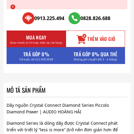
0913.225.494
0828.826.688
MUA NGAY
THÊM VÀO GIỎ
(Giao nhanh từ 2h hoặc nhận tại cửa hàng)
TRẢ GÓP 0%
TRẢ GÓP 0% QUA THẺ
Trả trước chỉ từ 2.000.000đ
(Không phí chuyển đổi 3 - 6 tháng)
MÔ TẢ SẢN PHẨM
Dây nguồn Crystal Connect Diamond Series Piccolo
Diamond Power | AUDIO HOÀNG HẢI
Diamond Series là dòng dây được Crystal Connect phát
triển với triết lý “less is more” (trở nên đơn giản hơn để