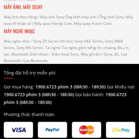
MÁY ẢNH, MÁY QUAY
Máy ảnh theo hãng
/ Máy ảnh Sony.Ống kính máy ảnh / Ống kính Sony.
Máy
quay Kĩ thuật số
/ Máy quay Handy Cam, Máy quay Action Cam.
MÁY NGHE NHẠC
Máy nghe nhạc
/ Sony ZX Series (Hi-res), Sony A&E Series, Sony W&B
Series, Sony WS Series.
Tai nghe
/ Tai nghe giảm tiếng ồn, choàng đầu, In-
ear, Bluetooth.
Điện thoại
/ Điện thoại Sony.
Máy ghi âm
/ Sony, JSL.
Loa
Bluetooth
/ Loa Bluetooth.
Tổng đài hỗ trợ miễn phí
Gọi mua hàng:
1900.6723 phím 3 (08h30 - 18h30)
Gọi khiếu nại:
1900.6723 phím 3
(08h30 - 18h30)
Gọi bảo hành:
1900.6723
phím 3
(08h30 - 18h30)
Phương thức thanh toán