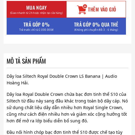
MUA NGAY
THÊM VÀO GIỎ
(Giao nhanh từ 2h hoặc nhận tại cửa hàng)
TRẢ GÓP 0%
TRẢ GÓP 0% QUA THẺ
Trả trước chỉ từ 2.000.000đ
(Không phí chuyển đổi 3 - 6 tháng)
MÔ TẢ SẢN PHẨM
Dây loa Siltech Royal Double Crown LS Banana | Audio
Hoàng Hải.
Dây loa Royal Double Crown chứa bạc đơn tinh thể S10 của
Siltech từ đầu này sang đầu khác trong toàn bộ dây cáp. Nó
sử dụng chất liệu dây dẫn nhiều hơn Royal Single Crown,
cũng như cách điện nhiều hơn và giảm xóc cộng hưởng tốt
hơn để mở ra lớp biểu diễn bổ sung đó.
Đầu nối hình chóp bạc đơn tinh thể S10 được chế tạo tùy