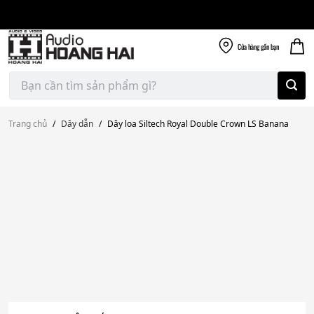
Giao nhanh miễn
Skip
phí
to
300k
content
Cửa hàng
gần bạn
Tìm
kiếm:
Trang chủ
/
Dây dẫn
/
Dây loa Siltech Royal Double Crown LS Banana