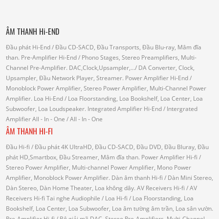
ÂM THANH Hi-END
Đầu phát Hi-End
/ Đầu CD-SACD, Đầu Transports, Đầu Blu-ray, Mâm đĩa
than.
Pre-Amplifier Hi-End
/ Phono Stages, Stereo Preamplifiers, Multi-
Channel Pre-Amplifier.
DAC,Clock,Upsampler,...
/ DA Converter, Clock,
Upsampler, Đầu Network Player, Streamer.
Power Amplifier Hi-End
/
Monoblock Power Amplifier, Stereo Power Amplifier, Multi-Channel Power
Amplifier.
Loa Hi-End
/ Loa Floorstanding, Loa Bookshelf, Loa Center, Loa
Subwoofer, Loa Loudspeaker.
Integrated Amplifier Hi-End
/ Intergrated
Amplifier
All - In - One
/ All - In - One
ÂM THANH HI-FI
Đầu Hi-fi
/ Đầu phát 4K UltraHD, Đầu CD-SACD, Đầu DVD, Đầu Bluray, Đầu
phát HD,Smartbox, Đầu Streamer, Mâm đĩa than.
Power Amplifier Hi-fi
/
Stereo Power Amplifier, Multi-channel Power Amplifier, Mono Power
Amplifier, Monoblock Power Amplifier.
Dàn âm thanh Hi-fi
/ Dàn Mini Stereo,
Dàn Stereo, Dàn Home Theater, Loa không dây.
AV Receivers Hi-fi
/ AV
Receivers Hi-fi
Tai nghe Audiophile
/
Loa Hi-fi
/ Loa Floorstanding, Loa
Bookshelf, Loa Center, Loa Subwoofer, Loa âm tường âm trần, Loa sân vườn.
Pre-Amplifier Hi-fi
/ Bộ giải mã DAC, Stereo Pre-Amplifiers, Multi-Channel