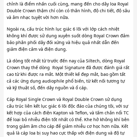
chỉnh là điểm nhấn cuối cùng, mang đến cho dây loa Royal
Double Crown thậm chí còn có thân hình, độ chi tiết, độ sâu
và âm nhạc tuyệt vời hơn nữa.
Ngoài ra, cấu trúc hình lục giác 6 lõi với lớp cách nhiệt
không khí được sử dụng xuyên suốt dòng Royal Crown đảm
bảo phân phối dây đối xứng và hiệu quả nhất dẫn đến
giảm điện cảm và điện dung.
Là dòng tốt nhất từ ​​trước đến nay của Siltech, dòng Royal
Crown thay thế dòng Royal Signature đã được đánh giá rất
cao từ khi được ra mắt. Một thiết kế đẹp mắt, bao gồm tất
cả các ứng dụng audiophile phổ biến, từ kết nối tương tự
và kỹ thuật số, đến dây nguồn và ổ cáp.
Cáp Royal Single Crown và Royal Double Crown sử dụng
cấu trúc liên kết lục giác 6 lõi độc đáo của chúng tôi, với sự
kết hợp của cách điện Kapton và Teflon, và tấm chắn nổi TC
để loại bỏ nhiễu điện tốt nhất có thể. Khe hở không khí bên
trong giảm âm cho cáp để giảm nhiễu cơ học hơn nữa. Kết
quả là cáp loa bị suy hao cực thấp với điện dung và độ tự