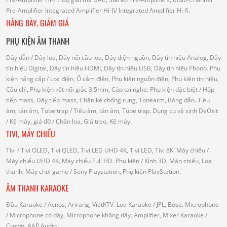
Pre-Amplifier
Integrated Amplifier Hi-fi
/ Integrated Amplifier Hi-fi.
HÀNG BÀY, GIẢM GIÁ
PHỤ KIỆN ÂM THANH
Dây dẫn
/ Dây loa, Dây nối cầu loa, Dây điện nguồn, Dây tín hiệu Analog, Dây
tín hiệu Digital, Dây tín hiệu HDMI, Dây tín hiệu USB, Dây tín hiệu Phono.
Phụ
kiện nâng cấp
/ Lọc điện, Ổ cắm điện, Phụ kiện nguồn điện, Phụ kiện tín hiệu,
Cầu chì, Phụ kiện kết nối giắc 3.5mm, Cáp tai nghe.
Phụ kiện đặc biệt
/ Hộp
tiếp mass, Dây tiếp mass, Chân kê chống rung, Tonearm, Bóng dẫn.
Tiêu
âm, tán âm, Tube trap
/ Tiêu âm, tán âm, Tube trap.
Dụng cụ vệ sinh DeOxit
/
Kệ máy, giá đỡ
/ Chân loa, Giá treo, Kệ máy.
TIVI, MÁY CHIẾU
Tivi
/ Tivi OLED, Tivi QLED, Tivi LED UHD 4K, Tivi LED, Tivi 8K.
Máy chiếu
/
Máy chiếu UHD 4K, Máy chiếu Full HD.
Phụ kiện
/ Kính 3D, Màn chiếu, Loa
thanh.
Máy chơi game
/ Sony Playstation, Phụ kiện PlayStation.
ÂM THANH KARAOKE
Đầu Karaoke
/ Acnos, Arirang, VietKTV.
Loa Karaoke
/ JPL, Bose.
Microphone
/ Microphone có dây, Microphone không dây.
Amplifier, Mixer Karaoke
/
Crown, AAP Audio.