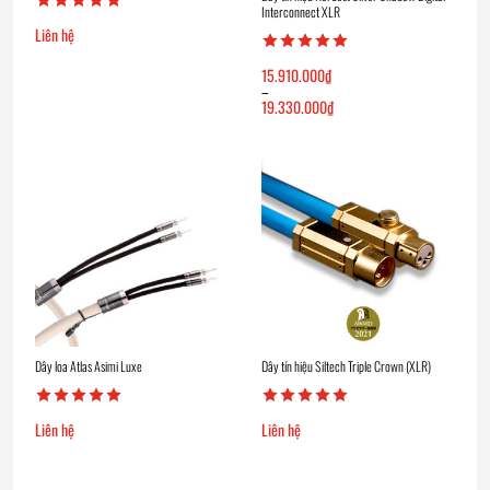
Interconnect XLR
Liên hệ
15.910.000
₫
–
19.330.000
₫
Khoảng
giá:
từ
15.910.000₫
đến
19.330.000₫
Dây loa Atlas Asimi Luxe
Dây tín hiệu Siltech Triple Crown (XLR)
Liên hệ
Liên hệ