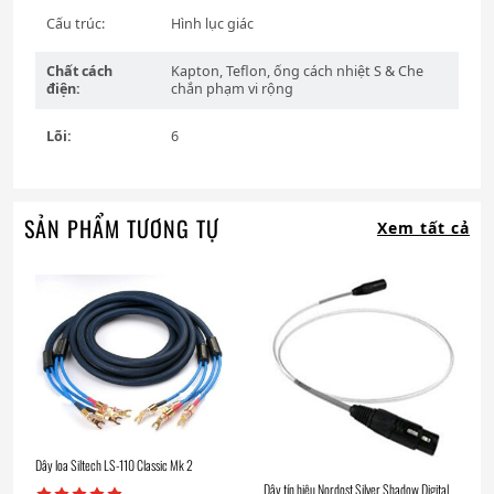
Cấu trúc:
Hình lục giác
Chất cách
Kapton, Teflon, ống cách nhiệt S
&
Che
điện:
chắn phạm vi rộng
Lõi:
6
SẢN PHẨM TƯƠNG TỰ
Xem tất cả
Dây loa Siltech LS-110 Classic Mk 2
Dây tín hiệu Nordost Silver Shadow Digital