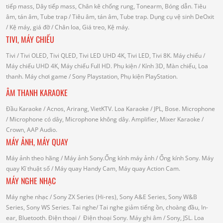
tiếp mass, Dây tiếp mass, Chân kê chống rung, Tonearm, Bóng dẫn.
Tiêu
âm, tán âm, Tube trap
/ Tiêu âm, tán âm, Tube trap.
Dụng cụ vệ sinh DeOxit
/
Kệ máy, giá đỡ
/ Chân loa, Giá treo, Kệ máy.
TIVI, MÁY CHIẾU
Tivi
/ Tivi OLED, Tivi QLED, Tivi LED UHD 4K, Tivi LED, Tivi 8K.
Máy chiếu
/
Máy chiếu UHD 4K, Máy chiếu Full HD.
Phụ kiện
/ Kính 3D, Màn chiếu, Loa
thanh.
Máy chơi game
/ Sony Playstation, Phụ kiện PlayStation.
ÂM THANH KARAOKE
Đầu Karaoke
/ Acnos, Arirang, VietKTV.
Loa Karaoke
/ JPL, Bose.
Microphone
/ Microphone có dây, Microphone không dây.
Amplifier, Mixer Karaoke
/
Crown, AAP Audio.
MÁY ẢNH, MÁY QUAY
Máy ảnh theo hãng
/ Máy ảnh Sony.Ống kính máy ảnh / Ống kính Sony.
Máy
quay Kĩ thuật số
/ Máy quay Handy Cam, Máy quay Action Cam.
MÁY NGHE NHẠC
Máy nghe nhạc
/ Sony ZX Series (Hi-res), Sony A&E Series, Sony W&B
Series, Sony WS Series.
Tai nghe
/ Tai nghe giảm tiếng ồn, choàng đầu, In-
ear, Bluetooth.
Điện thoại
/ Điện thoại Sony.
Máy ghi âm
/ Sony, JSL.
Loa