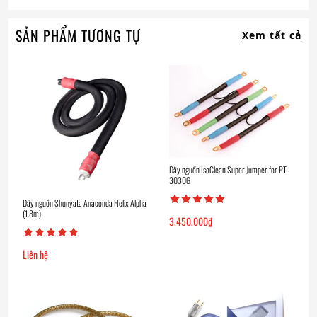
SẢN PHẨM TƯƠNG TỰ
Xem tất cả
Dây nguồn IsoClean Super Jumper for PT-
3030G
Dây nguồn Shunyata Anaconda Helix Alpha
(1.8m)
3.450.000
₫
Liên hệ