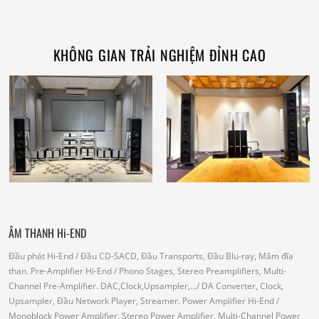
KHÔNG GIAN TRẢI NGHIỆM ĐỈNH CAO
ÂM THANH Hi-END
Đầu phát Hi-End
/ Đầu CD-SACD, Đầu Transports, Đầu Blu-ray, Mâm đĩa
than.
Pre-Amplifier Hi-End
/ Phono Stages, Stereo Preamplifiers, Multi-
Channel Pre-Amplifier.
DAC,Clock,Upsampler,...
/ DA Converter, Clock,
Upsampler, Đầu Network Player, Streamer.
Power Amplifier Hi-End
/
Monoblock Power Amplifier, Stereo Power Amplifier, Multi-Channel Power