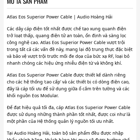
MÔ TẢ SẢN PHẨM
Atlas Eos Superior Power Cable | Audio Hoàng Hải
Các dây cáp điện tốt nhất được chế tạo xung quanh điện
trở loạt thấp, quang điện tử an toàn, ổn định và sàng lọc
công nghệ cao. Atlas Eos Superior Power Cable vượt trội
trong tất cả các vấn đề này, mang lại độ trung thực đặc biệt
và bảo vệ vượt trội trước mối đe dọa của bức xạ RF, loại bỏ
nhanh chóng các hiệu ứng nhiễu điện từ và không khí.
Atlas Eos Superior Power Cable được thiết kế dành riêng
cho các hệ thống ‘cao cấp’ và các thiết bị có dòng điện cao,
đây là cáp tối ưu để sử dụng giữa ổ cắm trên tường và các
khối nguồn Eos Modular.
Để đạt hiệu quả tối đa, cáp Atlas Eos Superior Power Cable
được sử dụng những thành phần tốt nhất, được coi như là
một phần của Hệ thống quản lý nguồn tối ưu nhất.
Tại Audio Hoàng Hải, toàn bộ sản phẩm đều được nhập
khẩu chính hãng, khách hàng khi mua sẽ được hưởng chế