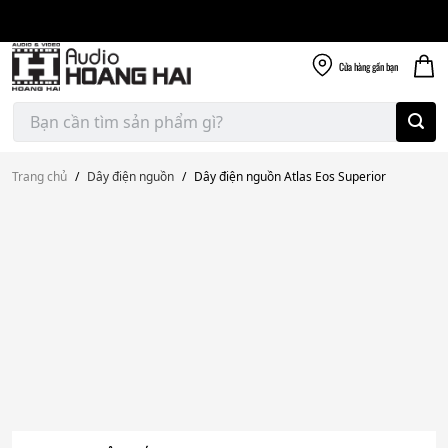
Giao nhanh miễn
Skip
phí
to
300k
content
Cửa hàng
gần bạn
Tìm
kiếm:
Trang chủ
/
Dây điện nguồn
/
Dây điện nguồn Atlas Eos Superior