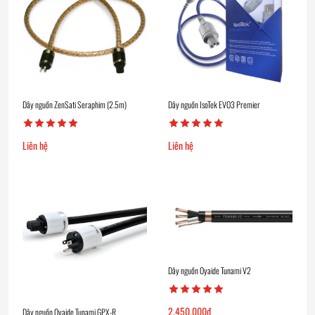
Dây nguồn ZenSati Seraphim (2.5m)
Dây nguồn IsoTek EVO3 Premier
Liên hệ
Liên hệ
Dây nguồn Oyaide Tunami V2
2.450.000
₫
Dây nguồn Oyaide Tunami GPX-R