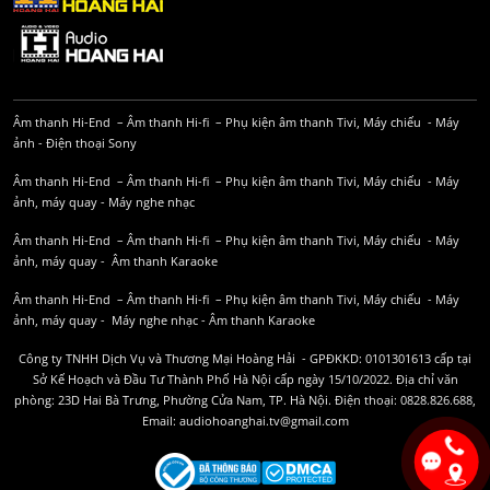
Âm thanh Hi-End
–
Âm thanh Hi-fi
–
Phụ kiện âm thanh
Tivi, Máy chiếu
-
Máy
ảnh
-
Điện thoại Sony
Âm thanh Hi-End
–
Âm thanh Hi-fi
–
Phụ kiện âm thanh
Tivi, Máy chiếu
-
Máy
ảnh, máy quay
-
Máy nghe nhạc
Âm thanh Hi-End
–
Âm thanh Hi-fi
–
Phụ kiện âm thanh
Tivi, Máy chiếu
-
Máy
ảnh, máy quay
-
Âm thanh Karaoke
Âm thanh Hi-End
–
Âm thanh Hi-fi
–
Phụ kiện âm thanh
Tivi, Máy chiếu
-
Máy
ảnh, máy quay
-
Máy nghe nhạc
-
Âm thanh Karaoke
Công ty TNHH Dịch Vụ và Thương Mại Hoàng Hải - GPĐKKD: 0101301613 cấp tại
Sở Kế Hoạch và Đầu Tư Thành Phố Hà Nội cấp ngày 15/10/2022. Địa chỉ văn
phòng: 23D Hai Bà Trưng, Phường Cửa Nam, TP. Hà Nội. Điện thoại: 0828.826.688,
Email: audiohoanghai.tv@gmail.com