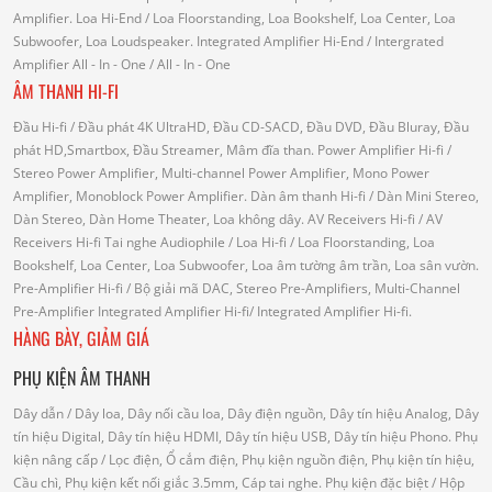
Amplifier.
Loa Hi-End
/ Loa Floorstanding, Loa Bookshelf, Loa Center, Loa
Subwoofer, Loa Loudspeaker.
Integrated Amplifier Hi-End
/ Intergrated
Amplifier
All - In - One
/ All - In - One
ÂM THANH HI-FI
Đầu Hi-fi
/ Đầu phát 4K UltraHD, Đầu CD-SACD, Đầu DVD, Đầu Bluray, Đầu
phát HD,Smartbox, Đầu Streamer, Mâm đĩa than.
Power Amplifier Hi-fi
/
Stereo Power Amplifier, Multi-channel Power Amplifier, Mono Power
Amplifier, Monoblock Power Amplifier.
Dàn âm thanh Hi-fi
/ Dàn Mini Stereo,
Dàn Stereo, Dàn Home Theater, Loa không dây.
AV Receivers Hi-fi
/ AV
Receivers Hi-fi
Tai nghe Audiophile
/
Loa Hi-fi
/ Loa Floorstanding, Loa
Bookshelf, Loa Center, Loa Subwoofer, Loa âm tường âm trần, Loa sân vườn.
Pre-Amplifier Hi-fi
/ Bộ giải mã DAC, Stereo Pre-Amplifiers, Multi-Channel
Pre-Amplifier
Integrated Amplifier Hi-fi
/ Integrated Amplifier Hi-fi.
HÀNG BÀY, GIẢM GIÁ
PHỤ KIỆN ÂM THANH
Dây dẫn
/ Dây loa, Dây nối cầu loa, Dây điện nguồn, Dây tín hiệu Analog, Dây
tín hiệu Digital, Dây tín hiệu HDMI, Dây tín hiệu USB, Dây tín hiệu Phono.
Phụ
kiện nâng cấp
/ Lọc điện, Ổ cắm điện, Phụ kiện nguồn điện, Phụ kiện tín hiệu,
Cầu chì, Phụ kiện kết nối giắc 3.5mm, Cáp tai nghe.
Phụ kiện đặc biệt
/ Hộp