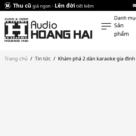
Skip
Thu cũ
Lên đời
giá ngon -
tiết kiệm
to
Danh mụ
content
Sản
phẩm
Trang chủ
/
Tin tức
/
Khám phá 2 dàn karaoke gia đình