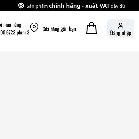
chính hãng - xuất VAT
Sản phẩm
đầy đủ
ọi mua hàng
gần bạn
Cửa hàng
900.6723 phím 3
Đăng nhập