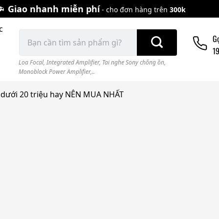
Giao nhanh miễn phí
- cho đơn hàng trên
300k
c
Tìm
G
kiếm:
1
Loa Focal
,
Integrated Amplifier
,
Tai nghe Sony chống ồn
,
Monoblock Power Amplifier,..
 dưới 20 triệu hay NÊN MUA NHẤT