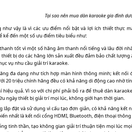
Tại sao nên mua dàn karaoke gia đình dướ
 như vậy là vì các ưu điểm nổi bật và lợi ích thiết thực
ể kể đến một số ưu điểm tiêu biểu như:
thanh tốt vì một số hãng âm thanh nổi tiếng và lâu đời nh
 thiết bị do các hãng lớn sản xuất đều đảm bảo chất lượng 
hục vụ nhu cầu giải trí karaoke.
ăng đa dạng như tích hợp màn hình thông minh; kết nối đư
i 20 triệu chính hãng đều có khả năng di động cao nhờ tín
hí hiệu quả. Vì so với chi phí phải bỏ ra để thuê dàn karaok
 ngày thiết bị giải trí mọi lúc, không giới hạn thời gian.
g lắp đặt và sử dụng vì cấu tạo đơn giản, có khả năng kết 
iến nhất là kết nối cổng HDMI, Bluetooth, điện thoại thông 
ng tinh thần, tạo không gian giải trí thuận tiện mọi lúc mọ