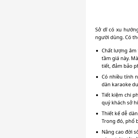
Sở dĩ có xu hướng
người dùng. Có th
Chất lượng âm 
tầm giá này. Mà
tiết, đảm bảo p
Có nhiều tính n
dàn karaoke dướ
Tiết kiệm chi p
quý khách sở hữu
Thiết kế dễ dàn
Trong đó, phổ b
Nâng cao đời số