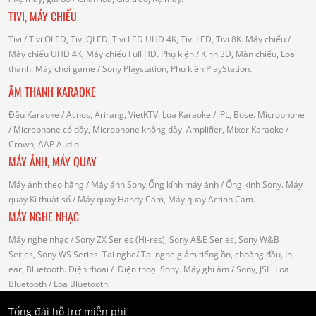
TIVI, MÁY CHIẾU
Tivi
/ Tivi OLED, Tivi QLED, Tivi LED UHD 4K, Tivi LED, Tivi 8K.
Máy chiếu
/
Máy chiếu UHD 4K, Máy chiếu Full HD.
Phụ kiện
/ Kính 3D, Màn chiếu, Loa
thanh.
Máy chơi game
/ Sony Playstation, Phụ kiện PlayStation.
ÂM THANH KARAOKE
Đầu Karaoke
/ Acnos, Arirang, VietKTV.
Loa Karaoke
/ JPL, Bose.
Microphone
/ Microphone có dây, Microphone không dây.
Amplifier, Mixer Karaoke
/
Crown, AAP Audio.
MÁY ẢNH, MÁY QUAY
Máy ảnh theo hãng
/ Máy ảnh Sony.Ống kính máy ảnh / Ống kính Sony.
Máy
quay Kĩ thuật số
/ Máy quay Handy Cam, Máy quay Action Cam.
MÁY NGHE NHẠC
Máy nghe nhạc
/ Sony ZX Series (Hi-res), Sony A&E Series, Sony W&B
Series, Sony WS Series.
Tai nghe
/ Tai nghe giảm tiếng ồn, choàng đầu, In-
ear, Bluetooth.
Điện thoại
/ Điện thoại Sony.
Máy ghi âm
/ Sony, JSL.
Loa
Bluetooth
/ Loa Bluetooth.
Tổng đài hỗ trợ miễn phí