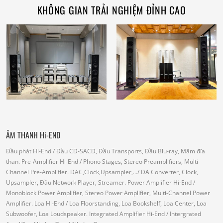
KHÔNG GIAN TRẢI NGHIỆM ĐỈNH CAO
ÂM THANH Hi-END
Đầu phát Hi-End
/ Đầu CD-SACD, Đầu Transports, Đầu Blu-ray, Mâm đĩa
than.
Pre-Amplifier Hi-End
/ Phono Stages, Stereo Preamplifiers, Multi-
Channel Pre-Amplifier.
DAC,Clock,Upsampler,...
/ DA Converter, Clock,
Upsampler, Đầu Network Player, Streamer.
Power Amplifier Hi-End
/
Monoblock Power Amplifier, Stereo Power Amplifier, Multi-Channel Power
Amplifier.
Loa Hi-End
/ Loa Floorstanding, Loa Bookshelf, Loa Center, Loa
Subwoofer, Loa Loudspeaker.
Integrated Amplifier Hi-End
/ Intergrated