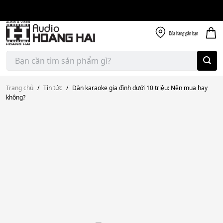
Giao nhanh miễn
Skip
phí
to
300k
content
Cửa hàng
gần bạn
Tìm
kiếm:
Trang chủ
/
Tin tức
/
Dàn karaoke gia đình dưới 10 triệu: Nên mua hay
không?