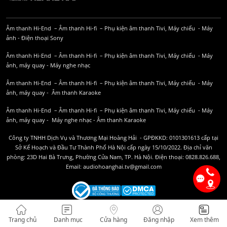
Âm thanh Hi-End
–
Âm thanh Hi-fi
–
Phụ kiện âm thanh
Tivi, Máy chiếu
-
Máy
ảnh
-
Điện thoại Sony
Âm thanh Hi-End
–
Âm thanh Hi-fi
–
Phụ kiện âm thanh
Tivi, Máy chiếu
-
Máy
ảnh, máy quay
-
Máy nghe nhạc
Âm thanh Hi-End
–
Âm thanh Hi-fi
–
Phụ kiện âm thanh
Tivi, Máy chiếu
-
Máy
ảnh, máy quay
-
Âm thanh Karaoke
Âm thanh Hi-End
–
Âm thanh Hi-fi
–
Phụ kiện âm thanh
Tivi, Máy chiếu
-
Máy
ảnh, máy quay
-
Máy nghe nhạc
-
Âm thanh Karaoke
Công ty TNHH Dịch Vụ và Thương Mại Hoàng Hải - GPĐKKD: 0101301613 cấp tại
Sở Kế Hoạch và Đầu Tư Thành Phố Hà Nội cấp ngày 15/10/2022. Địa chỉ văn
phòng: 23D Hai Bà Trưng, Phường Cửa Nam, TP. Hà Nội. Điện thoại: 0828.826.688,
Email: audiohoanghai.tv@gmail.com
Trang chủ
Danh mục
Cửa hàng
Đăng nhập
Xem thêm