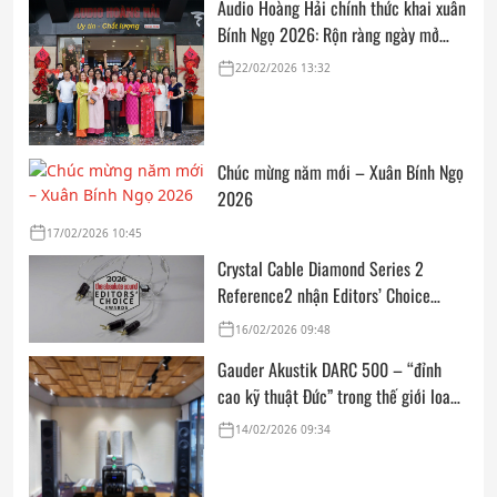
Audio Hoàng Hải chính thức khai xuân
Bính Ngọ 2026: Rộn ràng ngày mở
cửa, trọn vẹn lời chúc đầu năm
22/02/2026 13:32
Chúc mừng năm mới – Xuân Bính Ngọ
2026
17/02/2026 10:45
Crystal Cable Diamond Series 2
Reference2 nhận Editors’ Choice
Award: Dedicated Audio 2026 từ The
16/02/2026 09:48
Absolute Sound
Gauder Akustik DARC 500 – “đỉnh
cao kỹ thuật Đức” trong thế giới loa
hi-end tham chiếu
14/02/2026 09:34