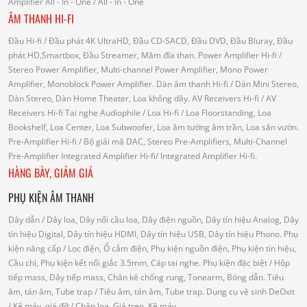
Amplifier
All - In - One
/ All - In - One
ÂM THANH HI-FI
Đầu Hi-fi
/ Đầu phát 4K UltraHD, Đầu CD-SACD, Đầu DVD, Đầu Bluray, Đầu
phát HD,Smartbox, Đầu Streamer, Mâm đĩa than.
Power Amplifier Hi-fi
/
Stereo Power Amplifier, Multi-channel Power Amplifier, Mono Power
Amplifier, Monoblock Power Amplifier.
Dàn âm thanh Hi-fi
/ Dàn Mini Stereo,
Dàn Stereo, Dàn Home Theater, Loa không dây.
AV Receivers Hi-fi
/ AV
Receivers Hi-fi
Tai nghe Audiophile
/
Loa Hi-fi
/ Loa Floorstanding, Loa
Bookshelf, Loa Center, Loa Subwoofer, Loa âm tường âm trần, Loa sân vườn.
Pre-Amplifier Hi-fi
/ Bộ giải mã DAC, Stereo Pre-Amplifiers, Multi-Channel
Pre-Amplifier
Integrated Amplifier Hi-fi
/ Integrated Amplifier Hi-fi.
HÀNG BÀY, GIẢM GIÁ
PHỤ KIỆN ÂM THANH
Dây dẫn
/ Dây loa, Dây nối cầu loa, Dây điện nguồn, Dây tín hiệu Analog, Dây
tín hiệu Digital, Dây tín hiệu HDMI, Dây tín hiệu USB, Dây tín hiệu Phono.
Phụ
kiện nâng cấp
/ Lọc điện, Ổ cắm điện, Phụ kiện nguồn điện, Phụ kiện tín hiệu,
Cầu chì, Phụ kiện kết nối giắc 3.5mm, Cáp tai nghe.
Phụ kiện đặc biệt
/ Hộp
tiếp mass, Dây tiếp mass, Chân kê chống rung, Tonearm, Bóng dẫn.
Tiêu
âm, tán âm, Tube trap
/ Tiêu âm, tán âm, Tube trap.
Dụng cụ vệ sinh DeOxit
/
Kệ máy, giá đỡ
/ Chân loa, Giá treo, Kệ máy.