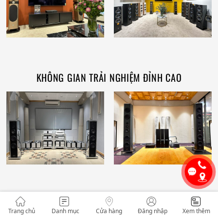
KHÔNG GIAN TRẢI NGHIỆM ĐỈNH CAO
ÂM THANH Hi-END
Trang chủ
Danh mục
Cửa hàng
Đăng nhập
Xem thêm
Đầu phát Hi-End
/ Đầu CD-SACD, Đầu Transports, Đầu Blu-ray, Mâm đĩa