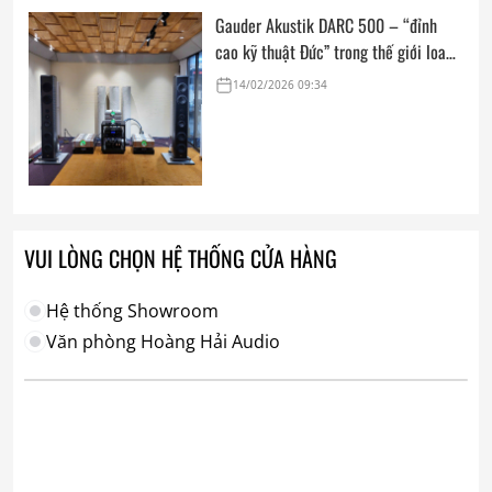
Absolute Sound
Gauder Akustik DARC 500 – “đỉnh
cao kỹ thuật Đức” trong thế giới loa
hi-end tham chiếu
14/02/2026 09:34
VUI LÒNG CHỌN HỆ THỐNG CỬA HÀNG
Hệ thống Showroom
Văn phòng Hoàng Hải Audio