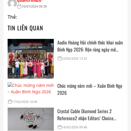
quantrihazo
10/07/2024 09:39
Thẻ:
TIN LIÊN QUAN
Audio Hoàng Hải chính thức khai xuân
Bính Ngọ 2026: Rộn ràng ngày mở
cửa, trọn vẹn lời chúc đầu năm
22/02/2026 13:32
Chúc mừng năm mới – Xuân Bính Ngọ
2026
17/02/2026 10:45
Crystal Cable Diamond Series 2
Reference2 nhận Editors’ Choice
Award: Dedicated Audio 2026 từ The
16/02/2026 09:48