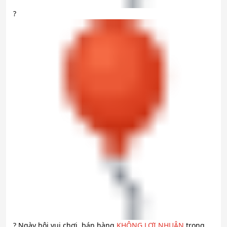
?
?
Ngày hội vui chơi, bán hàng
KHÔNG LỢI NHUẬN
trong