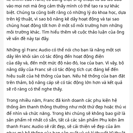
vào mọi nơi mà ông cảm thấy mình có thể tạo ra sự khác
biệt. Chúng ta cũng biết rằng có những lý do khoa học, dựa
trên kỹ thuật, vì sao bộ nâng kê dây hoạt động và tại sao
chúng hoạt động tốt hơn ở một số môi trường hơn những
môi trường khác. Tìm hiểu thêm về cuộc thảo luận của ông
về vấn đề này tại đây.
Những gì Franc Audio có thể nói cho bạn là nâng một sợi
dây lên khỏi sàn có tác động đến hoạt động điện
của dây và, đến một mức độ nào đó, loa của bạn. Vì vậy, bộ
nâng dây của Franc sẽ có tác động tích cực đáng kể đến
hiệu suất của hệ thống của bạn. Nếu hệ thống của bạn đặt
trên thảm, bộ nâng cáp sẽ có tác động lớn hơn và kết quả
sẽ rõ ràng có thể nghe thấy.
Trong nhiều năm, Franc đã kinh doanh các phụ kiện hệ
thống âm thanh thông thường như một thứ đẹp hoặc thú vị
để nhìn và chức năng. Trong khi chúng sẽ không bao giờ là
sản phẩm rẻ nhất có sẵn, tất cả các sản phẩm Phụ kiện âm
thanh Franc Audio sẽ rất đẹp, sẽ cải thiện vẻ đẹp của âm
nhạc mà hệ thống của bạn sản xuất và có lý thuyết kỹ thuật