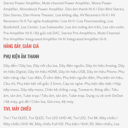
Stereo Power Amplifier, Multi-channel Power Amplifier, Mono Power
Amplifier, Monoblock Power Amplifier.
Dàn âm thanh Hi-fi
/ Dàn Mini Stereo,
Dàn Stereo, Dàn Home Theater, Loa không dây.
AV Receivers Hi-fi
/ AV
Receivers Hi-fi
Tai nghe Audiophile
/
Loa Hi-fi
/ Loa Floorstanding, Loa
Bookshelf, Loa Center, Loa Subwoofer, Loa âm tường âm trần, Loa sân vườn.
Pre-Amplifier Hi-fi
/ Bộ giải mã DAC, Stereo Pre-Amplifiers, Multi-Channel
Pre-Amplifier
Integrated Amplifier Hi-fi
/ Integrated Amplifier Hi-fi.
HÀNG BÀY, GIẢM GIÁ
PHỤ KIỆN ÂM THANH
Dây dẫn
/ Dây loa, Dây nối cầu loa, Dây điện nguồn, Dây tín hiệu Analog, Dây
tín hiệu Digital, Dây tín hiệu HDMI, Dây tín hiệu USB, Dây tín hiệu Phono.
Phụ
kiện nâng cấp
/ Lọc điện, Ổ cắm điện, Phụ kiện nguồn điện, Phụ kiện tín hiệu,
Cầu chì, Phụ kiện kết nối giắc 3.5mm, Cáp tai nghe.
Phụ kiện đặc biệt
/ Hộp
tiếp mass, Dây tiếp mass, Chân kê chống rung, Tonearm, Bóng dẫn.
Tiêu
âm, tán âm, Tube trap
/ Tiêu âm, tán âm, Tube trap.
Dụng cụ vệ sinh DeOxit
/
Kệ máy, giá đỡ
/ Chân loa, Giá treo, Kệ máy.
TIVI, MÁY CHIẾU
Tivi
/ Tivi OLED, Tivi QLED, Tivi LED UHD 4K, Tivi LED, Tivi 8K.
Máy chiếu
/
Máy chiếu UHD 4K, Máy chiếu Full HD.
Phụ kiện
/ Kính 3D, Màn chiếu, Loa