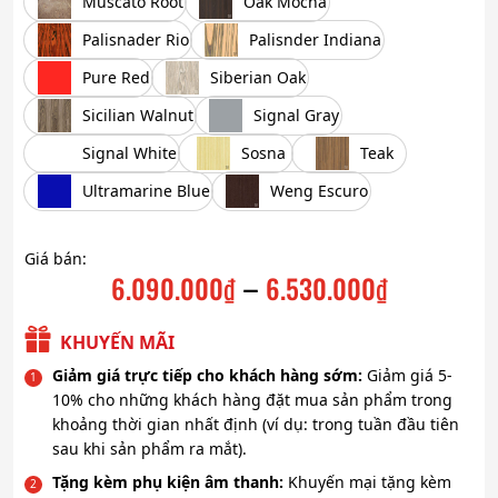
Muscato Root
Oak Mocha
Palisnader Rio
Palisnder Indiana
Pure Red
Siberian Oak
Sicilian Walnut
Signal Gray
Signal White
Sosna
Teak
Ultramarine Blue
Weng Escuro
Giá bán:
–
6.090.000
₫
6.530.000
₫
Khoảng
giá:
KHUYẾN MÃI
từ
Giảm giá trực tiếp cho khách hàng sớm:
Giảm giá 5-
6.090.000₫
10% cho những khách hàng đặt mua sản phẩm trong
khoảng thời gian nhất định (ví dụ: trong tuần đầu tiên
đến
sau khi sản phẩm ra mắt).
6.530.000₫
Tặng kèm phụ kiện âm thanh:
Khuyến mại tặng kèm