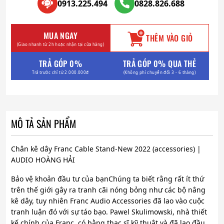
0913.225.494
0828.826.688
MUA NGAY
THÊM VÀO GIỎ
(Giao nhanh từ 2h hoặc nhận tại cửa hàng)
TRẢ GÓP 0%
TRẢ GÓP 0% QUA THẺ
Trả trước chỉ từ 2.000.000đ
(Không phí chuyển đổi 3 - 6 tháng)
MÔ TẢ SẢN PHẨM
Chân kê dây Franc Cable Stand-New 2022 (accessories) |
AUDIO HOÀNG HẢI
Bảo vệ khoản đầu tư của bạnChúng ta biết rằng rất ít thứ
trên thế giới gây ra tranh cãi nóng bỏng như các bộ nâng
kê dây, tuy nhiên Franc Audio Accessories đã lao vào cuộc
tranh luận đó với sự táo bạo. Pawel Skulimowski, nhà thiết
kế chính của Franc, có bằng thạc sĩ kỹ thuật và đã lao đầu