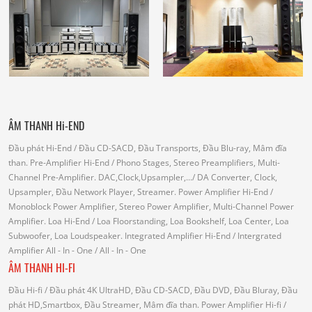
ÂM THANH Hi-END
Đầu phát Hi-End
/ Đầu CD-SACD, Đầu Transports, Đầu Blu-ray, Mâm đĩa
than.
Pre-Amplifier Hi-End
/ Phono Stages, Stereo Preamplifiers, Multi-
Channel Pre-Amplifier.
DAC,Clock,Upsampler,...
/ DA Converter, Clock,
Upsampler, Đầu Network Player, Streamer.
Power Amplifier Hi-End
/
Monoblock Power Amplifier, Stereo Power Amplifier, Multi-Channel Power
Amplifier.
Loa Hi-End
/ Loa Floorstanding, Loa Bookshelf, Loa Center, Loa
Subwoofer, Loa Loudspeaker.
Integrated Amplifier Hi-End
/ Intergrated
Amplifier
All - In - One
/ All - In - One
ÂM THANH HI-FI
Đầu Hi-fi
/ Đầu phát 4K UltraHD, Đầu CD-SACD, Đầu DVD, Đầu Bluray, Đầu
phát HD,Smartbox, Đầu Streamer, Mâm đĩa than.
Power Amplifier Hi-fi
/