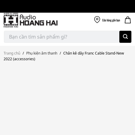
Giao nhanh miễn
Skip
phí
to
300k
content
Cửa hàng
gần bạn
Tìm
kiếm:
Trang chủ
/
Phụ kiện âm thanh
/
Chân kê dây Franc Cable Stand-New
2022 (accessories)