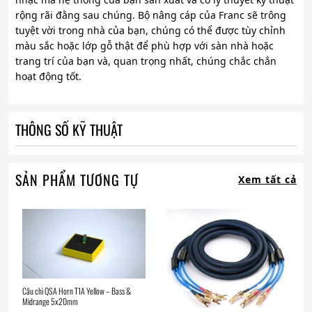
rộng rãi đằng sau chúng. Bộ nâng cáp của Franc sẽ trông
tuyệt vời trong nhà của bạn, chúng có thể được tùy chỉnh
màu sắc hoặc lớp gỗ thật để phù hợp với sàn nhà hoặc
trang trí của bạn và, quan trọng nhất, chúng chắc chắn
hoạt động tốt.
THÔNG SỐ KỸ THUẬT
SẢN PHẨM TƯƠNG TỰ
Xem tất cả
Cầu chì QSA Horn T1A Yellow – Bass &
Midrange 5x20mm