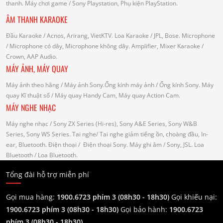
thanh.
Máy chơi game
/ Sony Playstation, Phụ kiện PlayStation.
ÂM THANH KARAOKE
Đầu Karaoke
/ Acnos, Arirang, VietKTV.
Loa Karaoke
/ JPL, Bose.
Microphone
/ Microphone có dây, Microphone không dây.
Amplifier, Mixer Karaoke
/
Crown, AAP Audio.
MÁY ẢNH, MÁY QUAY
Máy ảnh theo hãng
/ Máy ảnh Sony.Ống kính máy ảnh / Ống kính Sony.
Máy
quay Kĩ thuật số
/ Máy quay Handy Cam, Máy quay Action Cam.
MÁY NGHE NHẠC
Máy nghe nhạc
/ Sony ZX Series (Hi-res), Sony A&E Series, Sony W&B
Series, Sony WS Series.
Tai nghe
/ Tai nghe giảm tiếng ồn, choàng đầu, In-
ear, Bluetooth.
Điện thoại
/ Điện thoại Sony.
Máy ghi âm
/ Sony, JSL.
Loa
Bluetooth
/ Loa Bluetooth.
Tổng đài hỗ trợ miễn phí
Gọi mua hàng:
1900.6723 phím 3 (08h30 - 18h30)
Gọi khiếu nại:
1900.6723 phím 3
(08h30 - 18h30)
Gọi bảo hành:
1900.6723
phím 3
(08h30 - 18h30)