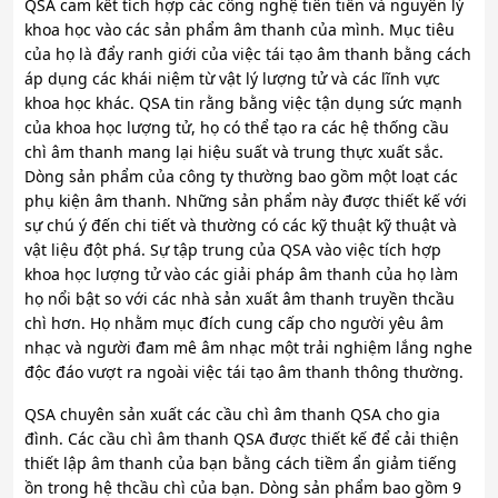
QSA cam kết tích hợp các công nghệ tiên tiến và nguyên lý
khoa học vào các sản phẩm âm thanh của mình. Mục tiêu
của họ là đẩy ranh giới của việc tái tạo âm thanh bằng cách
áp dụng các khái niệm từ vật lý lượng tử và các lĩnh vực
khoa học khác. QSA tin rằng bằng việc tận dụng sức mạnh
của khoa học lượng tử, họ có thể tạo ra các hệ thống cầu
chì âm thanh mang lại hiệu suất và trung thực xuất sắc.
Dòng sản phẩm của công ty thường bao gồm một loạt các
phụ kiện âm thanh. Những sản phẩm này được thiết kế với
sự chú ý đến chi tiết và thường có các kỹ thuật kỹ thuật và
vật liệu đột phá. Sự tập trung của QSA vào việc tích hợp
khoa học lượng tử vào các giải pháp âm thanh của họ làm
họ nổi bật so với các nhà sản xuất âm thanh truyền thcầu
chì hơn. Họ nhằm mục đích cung cấp cho người yêu âm
nhạc và người đam mê âm nhạc một trải nghiệm lắng nghe
độc đáo vượt ra ngoài việc tái tạo âm thanh thông thường.
QSA chuyên sản xuất các cầu chì âm thanh QSA cho gia
đình. Các cầu chì âm thanh QSA được thiết kế để cải thiện
thiết lập âm thanh của bạn bằng cách tiềm ẩn giảm tiếng
ồn trong hệ thcầu chì của bạn. Dòng sản phẩm bao gồm 9