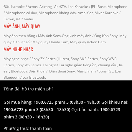
Đầu Karaoke
/ Acnos, Arirang, VietKTV.
Loa Karaoke
/ JPL, Bose.
Microphone
/ Microphone có dây, Microphone không dây.
Amplifier, Mixer Karaoke
/
Crown, AAP Audio.
MÁY ẢNH, MÁY QUAY
Máy ảnh theo hãng
/ Máy ảnh Sony.Ống kính máy ảnh / Ống kính Sony.
Máy
quay Kĩ thuật số
/ Máy quay Handy Cam, Máy quay Action Cam.
MÁY NGHE NHẠC
Máy nghe nhạc
/ Sony ZX Series (Hi-res), Sony A&E Series, Sony W&B
Series, Sony WS Series.
Tai nghe
/ Tai nghe giảm tiếng ồn, choàng đầu, In-
ear, Bluetooth.
Điện thoại
/ Điện thoại Sony.
Máy ghi âm
/ Sony, JSL.
Loa
Bluetooth
/ Loa Bluetooth.
Tổng đài hỗ trợ miễn phí
Gọi mua hàng:
1900.6723 phím 3 (08h30 - 18h30)
Gọi khiếu nại:
1900.6723 phím 3
(08h30 - 18h30)
Gọi bảo hành:
1900.6723
phím 3
(08h30 - 18h30)
Phương thức thanh toán