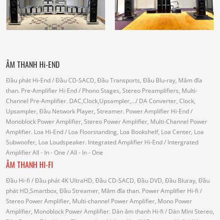
ÂM THANH Hi-END
Đầu phát Hi-End
/ Đầu CD-SACD, Đầu Transports, Đầu Blu-ray, Mâm đĩa
than.
Pre-Amplifier Hi-End
/ Phono Stages, Stereo Preamplifiers, Multi-
Channel Pre-Amplifier.
DAC,Clock,Upsampler,...
/ DA Converter, Clock,
Upsampler, Đầu Network Player, Streamer.
Power Amplifier Hi-End
/
Monoblock Power Amplifier, Stereo Power Amplifier, Multi-Channel Power
Amplifier.
Loa Hi-End
/ Loa Floorstanding, Loa Bookshelf, Loa Center, Loa
Subwoofer, Loa Loudspeaker.
Integrated Amplifier Hi-End
/ Intergrated
Amplifier
All - In - One
/ All - In - One
ÂM THANH HI-FI
Đầu Hi-fi
/ Đầu phát 4K UltraHD, Đầu CD-SACD, Đầu DVD, Đầu Bluray, Đầu
phát HD,Smartbox, Đầu Streamer, Mâm đĩa than.
Power Amplifier Hi-fi
/
Stereo Power Amplifier, Multi-channel Power Amplifier, Mono Power
Amplifier, Monoblock Power Amplifier.
Dàn âm thanh Hi-fi
/ Dàn Mini Stereo,