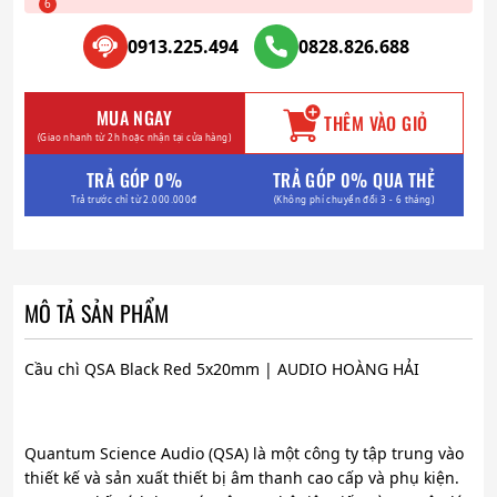
0913.225.494
0828.826.688
MUA NGAY
THÊM VÀO GIỎ
(Giao nhanh từ 2h hoặc nhận tại cửa hàng)
TRẢ GÓP 0%
TRẢ GÓP 0% QUA THẺ
Trả trước chỉ từ 2.000.000đ
(Không phí chuyển đổi 3 - 6 tháng)
MÔ TẢ SẢN PHẨM
Cầu chì QSA Black Red 5x20mm | AUDIO HOÀNG HẢI
Quantum Science Audio (QSA) là một công ty tập trung vào
thiết kế và sản xuất thiết bị âm thanh cao cấp và phụ kiện.