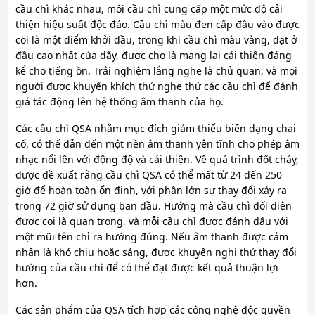
cầu chì khác nhau, mỗi cầu chì cung cấp một mức độ cải
thiện hiệu suất độc đáo. Cầu chì màu đen cấp đầu vào được
coi là một điểm khởi đầu, trong khi cầu chì màu vàng, đặt ở
đầu cao nhất của dãy, được cho là mang lại cải thiện đáng
kể cho tiếng ồn. Trải nghiệm lắng nghe là chủ quan, và mọi
người được khuyến khích thử nghe thử các cầu chì để đánh
giá tác động lên hệ thống âm thanh của họ.
Các cầu chì QSA nhằm mục đích giảm thiểu biến dạng chai
cổ, có thể dẫn đến một nền âm thanh yên tĩnh cho phép âm
nhạc nổi lên với động độ và cải thiện. Về quá trình đốt cháy,
được đề xuất rằng cầu chì QSA có thể mất từ 24 đến 250
giờ để hoàn toàn ổn định, với phần lớn sự thay đổi xảy ra
trong 72 giờ sử dụng ban đầu. Hướng mà cầu chì đối diện
được coi là quan trọng, và mỗi cầu chì được đánh dấu với
một mũi tên chỉ ra hướng đúng. Nếu âm thanh được cảm
nhận là khó chịu hoặc sáng, được khuyến nghị thử thay đổi
hướng của cầu chì để có thể đạt được kết quả thuận lợi
hơn.
Các sản phẩm của QSA tích hợp các công nghệ độc quyền