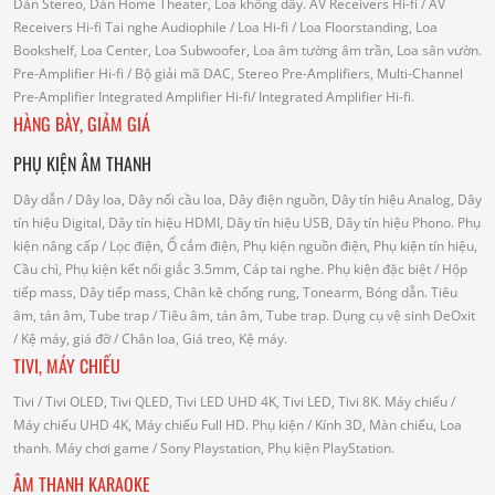
Dàn Stereo, Dàn Home Theater, Loa không dây.
AV Receivers Hi-fi
/ AV
Receivers Hi-fi
Tai nghe Audiophile
/
Loa Hi-fi
/ Loa Floorstanding, Loa
Bookshelf, Loa Center, Loa Subwoofer, Loa âm tường âm trần, Loa sân vườn.
Pre-Amplifier Hi-fi
/ Bộ giải mã DAC, Stereo Pre-Amplifiers, Multi-Channel
Pre-Amplifier
Integrated Amplifier Hi-fi
/ Integrated Amplifier Hi-fi.
HÀNG BÀY, GIẢM GIÁ
PHỤ KIỆN ÂM THANH
Dây dẫn
/ Dây loa, Dây nối cầu loa, Dây điện nguồn, Dây tín hiệu Analog, Dây
tín hiệu Digital, Dây tín hiệu HDMI, Dây tín hiệu USB, Dây tín hiệu Phono.
Phụ
kiện nâng cấp
/ Lọc điện, Ổ cắm điện, Phụ kiện nguồn điện, Phụ kiện tín hiệu,
Cầu chì, Phụ kiện kết nối giắc 3.5mm, Cáp tai nghe.
Phụ kiện đặc biệt
/ Hộp
tiếp mass, Dây tiếp mass, Chân kê chống rung, Tonearm, Bóng dẫn.
Tiêu
âm, tán âm, Tube trap
/ Tiêu âm, tán âm, Tube trap.
Dụng cụ vệ sinh DeOxit
/
Kệ máy, giá đỡ
/ Chân loa, Giá treo, Kệ máy.
TIVI, MÁY CHIẾU
Tivi
/ Tivi OLED, Tivi QLED, Tivi LED UHD 4K, Tivi LED, Tivi 8K.
Máy chiếu
/
Máy chiếu UHD 4K, Máy chiếu Full HD.
Phụ kiện
/ Kính 3D, Màn chiếu, Loa
thanh.
Máy chơi game
/ Sony Playstation, Phụ kiện PlayStation.
ÂM THANH KARAOKE