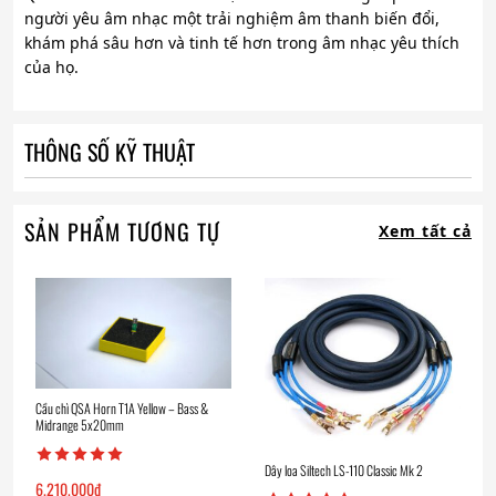
người yêu âm nhạc một trải nghiệm âm thanh biến đổi,
khám phá sâu hơn và tinh tế hơn trong âm nhạc yêu thích
của họ.
THÔNG SỐ KỸ THUẬT
SẢN PHẨM TƯƠNG TỰ
Xem tất cả
Cầu chì QSA Horn T1A Yellow – Bass &
Midrange 5x20mm
Dây loa Siltech LS-110 Classic Mk 2
6.210.000
₫