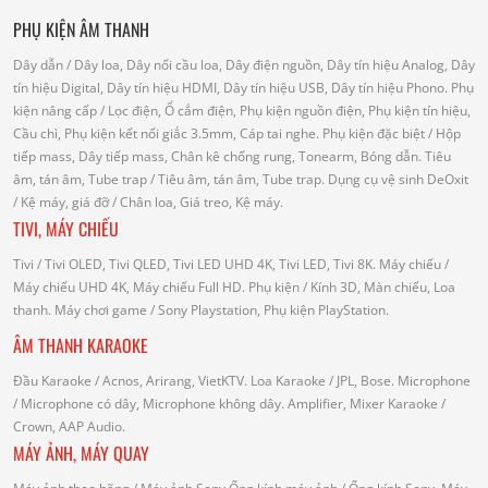
PHỤ KIỆN ÂM THANH
Dây dẫn
/ Dây loa, Dây nối cầu loa, Dây điện nguồn, Dây tín hiệu Analog, Dây
tín hiệu Digital, Dây tín hiệu HDMI, Dây tín hiệu USB, Dây tín hiệu Phono.
Phụ
kiện nâng cấp
/ Lọc điện, Ổ cắm điện, Phụ kiện nguồn điện, Phụ kiện tín hiệu,
Cầu chì, Phụ kiện kết nối giắc 3.5mm, Cáp tai nghe.
Phụ kiện đặc biệt
/ Hộp
tiếp mass, Dây tiếp mass, Chân kê chống rung, Tonearm, Bóng dẫn.
Tiêu
âm, tán âm, Tube trap
/ Tiêu âm, tán âm, Tube trap.
Dụng cụ vệ sinh DeOxit
/
Kệ máy, giá đỡ
/ Chân loa, Giá treo, Kệ máy.
TIVI, MÁY CHIẾU
Tivi
/ Tivi OLED, Tivi QLED, Tivi LED UHD 4K, Tivi LED, Tivi 8K.
Máy chiếu
/
Máy chiếu UHD 4K, Máy chiếu Full HD.
Phụ kiện
/ Kính 3D, Màn chiếu, Loa
thanh.
Máy chơi game
/ Sony Playstation, Phụ kiện PlayStation.
ÂM THANH KARAOKE
Đầu Karaoke
/ Acnos, Arirang, VietKTV.
Loa Karaoke
/ JPL, Bose.
Microphone
/ Microphone có dây, Microphone không dây.
Amplifier, Mixer Karaoke
/
Crown, AAP Audio.
MÁY ẢNH, MÁY QUAY