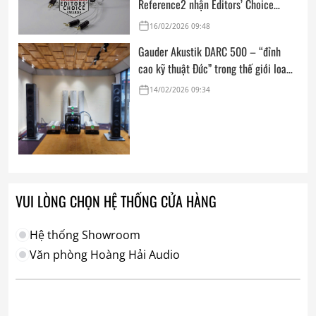
Reference2 nhận Editors’ Choice
Award: Dedicated Audio 2026 từ The
16/02/2026 09:48
Absolute Sound
Gauder Akustik DARC 500 – “đỉnh
cao kỹ thuật Đức” trong thế giới loa
hi-end tham chiếu
14/02/2026 09:34
VUI LÒNG CHỌN HỆ THỐNG CỬA HÀNG
Hệ thống Showroom
Văn phòng Hoàng Hải Audio