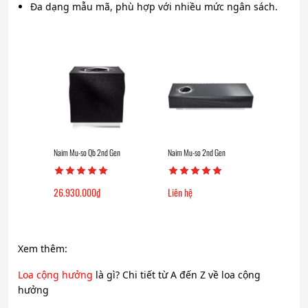
Đa dạng mẫu mã, phù hợp với nhiều mức ngân sách.
Naim Mu-so Qb 2nd Gen
Naim Mu-so 2nd Gen
26.930.000
₫
Liên hệ
Xem thêm:
Loa cộng hưởng
là gì? Chi tiết từ A đến Z về loa cộng
hưởng