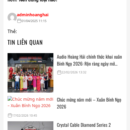
adminhoanghai
01/04/2025 11:15
Thẻ:
TIN LIÊN QUAN
Audio Hoàng Hải chính thức khai xuân
Bính Ngọ 2026: Rộn ràng ngày mở
cửa, trọn vẹn lời chúc đầu năm
22/02/2026 13:32
Chúc mừng năm mới – Xuân Bính Ngọ
2026
17/02/2026 10:45
Crystal Cable Diamond Series 2