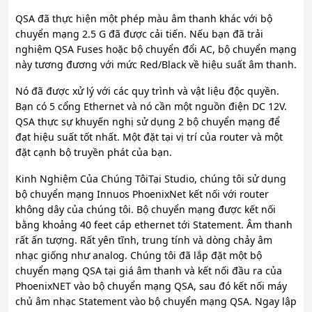
QSA đã thực hiện một phép màu âm thanh khác với bộ
chuyển mạng 2.5 G đã được cải tiến. Nếu bạn đã trải
nghiệm QSA Fuses hoặc bộ chuyển đổi AC, bộ chuyển mạng
này tương đương với mức Red/Black về hiệu suất âm thanh.
Nó đã được xử lý với các quy trình và vật liệu độc quyền.
Bạn có 5 cổng Ethernet và nó cần một nguồn điện DC 12V.
QSA thực sự khuyến nghị sử dụng 2 bộ chuyển mạng để
đạt hiệu suất tốt nhất. Một đặt tại vị trí của router và một
đặt cạnh bộ truyền phát của bạn.
Kinh Nghiệm Của Chúng TôiTại Studio, chúng tôi sử dụng
bộ chuyển mạng Innuos PhoenixNet kết nối với router
không dây của chúng tôi. Bộ chuyển mạng được kết nối
bằng khoảng 40 feet cáp ethernet tới Statement. Âm thanh
rất ấn tượng. Rất yên tĩnh, trung tính và dòng chảy âm
nhạc giống như analog. Chúng tôi đã lắp đặt một bộ
chuyển mạng QSA tại giá âm thanh và kết nối đầu ra của
PhoenixNET vào bộ chuyển mạng QSA, sau đó kết nối máy
chủ âm nhạc Statement vào bộ chuyển mạng QSA. Ngay lập