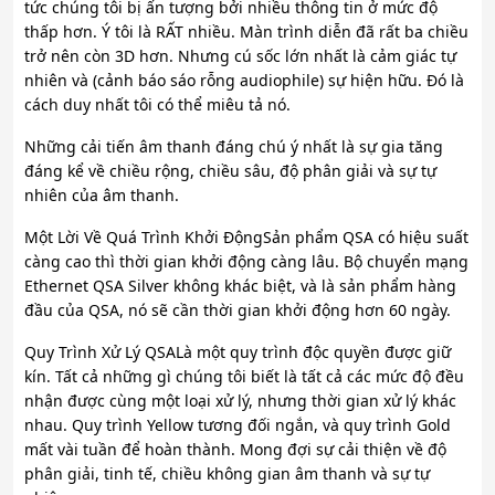
tức chúng tôi bị ấn tượng bởi nhiều thông tin ở mức độ
thấp hơn. Ý tôi là RẤT nhiều. Màn trình diễn đã rất ba chiều
trở nên còn 3D hơn. Nhưng cú sốc lớn nhất là cảm giác tự
nhiên và (cảnh báo sáo rỗng audiophile) sự hiện hữu. Đó là
cách duy nhất tôi có thể miêu tả nó.
Những cải tiến âm thanh đáng chú ý nhất là sự gia tăng
đáng kể về chiều rộng, chiều sâu, độ phân giải và sự tự
nhiên của âm thanh.
Một Lời Về Quá Trình Khởi ĐộngSản phẩm QSA có hiệu suất
càng cao thì thời gian khởi động càng lâu. Bộ chuyển mạng
Ethernet QSA Silver không khác biệt, và là sản phẩm hàng
đầu của QSA, nó sẽ cần thời gian khởi động hơn 60 ngày.
Quy Trình Xử Lý QSALà một quy trình độc quyền được giữ
kín. Tất cả những gì chúng tôi biết là tất cả các mức độ đều
nhận được cùng một loại xử lý, nhưng thời gian xử lý khác
nhau. Quy trình Yellow tương đối ngắn, và quy trình Gold
mất vài tuần để hoàn thành. Mong đợi sự cải thiện về độ
phân giải, tinh tế, chiều không gian âm thanh và sự tự