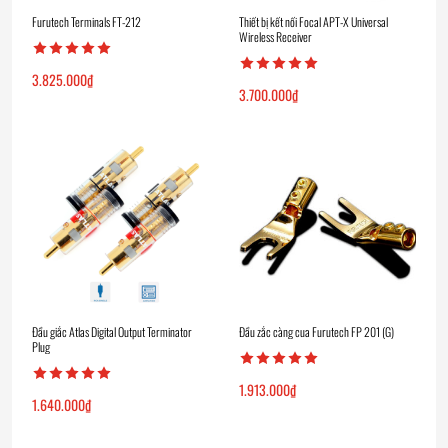
Furutech Terminals FT-212
Thiết bị kết nối Focal APT-X Universal
Wireless Receiver
3.825.000
₫
3.700.000
₫
Đầu giắc Atlas Digital Output Terminator
Đầu zắc càng cua Furutech FP 201 (G)
Plug
1.913.000
₫
1.640.000
₫