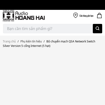
Giao nhanh miễn
Skip
phí
to
300k
content
Cửa hàng
gần bạn
Tìm
kiếm:
Trang chủ
/
Phụ kiện tín hiệu
/
Bộ chuyển mạch QSA Network Switch
Silver Version 5 cổng Internet (5 hạt)