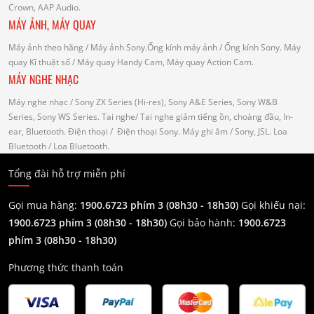
Crown, AAP Audio.
MÁY ẢNH, MÁY QUAY
Máy ảnh theo hãng
/ Máy ảnh Sony.Ống kính máy ảnh / Ống kính Sony.
Máy
quay Kĩ thuật số
/ Máy quay Handy Cam, Máy quay Action Cam.
MÁY NGHE NHẠC
Máy nghe nhạc
/ Sony ZX Series (Hi-res), Sony A&E Series, Sony W&B
Series, Sony WS Series.
Tai nghe
/ Tai nghe giảm tiếng ồn, choàng đầu, In-
ear, Bluetooth.
Điện thoại
/ Điện thoại Sony.
Máy ghi âm
/ Sony, JSL.
Loa
Bluetooth
/ Loa Bluetooth.
Tổng đài hỗ trợ miễn phí
Gọi mua hàng:
1900.6723 phím 3 (08h30 - 18h30)
Gọi khiếu nại:
1900.6723 phím 3
(08h30 - 18h30)
Gọi bảo hành:
1900.6723
phím 3
(08h30 - 18h30)
Phương thức thanh toán