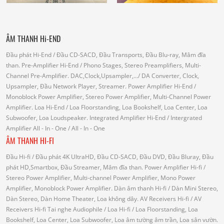
ÂM THANH Hi-END
Đầu phát Hi-End
/ Đầu CD-SACD, Đầu Transports, Đầu Blu-ray, Mâm đĩa
than.
Pre-Amplifier Hi-End
/ Phono Stages, Stereo Preamplifiers, Multi-
Channel Pre-Amplifier.
DAC,Clock,Upsampler,...
/ DA Converter, Clock,
Upsampler, Đầu Network Player, Streamer.
Power Amplifier Hi-End
/
Monoblock Power Amplifier, Stereo Power Amplifier, Multi-Channel Power
Amplifier.
Loa Hi-End
/ Loa Floorstanding, Loa Bookshelf, Loa Center, Loa
Subwoofer, Loa Loudspeaker.
Integrated Amplifier Hi-End
/ Intergrated
Amplifier
All - In - One
/ All - In - One
ÂM THANH HI-FI
Đầu Hi-fi
/ Đầu phát 4K UltraHD, Đầu CD-SACD, Đầu DVD, Đầu Bluray, Đầu
phát HD,Smartbox, Đầu Streamer, Mâm đĩa than.
Power Amplifier Hi-fi
/
Stereo Power Amplifier, Multi-channel Power Amplifier, Mono Power
Amplifier, Monoblock Power Amplifier.
Dàn âm thanh Hi-fi
/ Dàn Mini Stereo,
Dàn Stereo, Dàn Home Theater, Loa không dây.
AV Receivers Hi-fi
/ AV
Receivers Hi-fi
Tai nghe Audiophile
/
Loa Hi-fi
/ Loa Floorstanding, Loa
Bookshelf, Loa Center, Loa Subwoofer, Loa âm tường âm trần, Loa sân vườn.