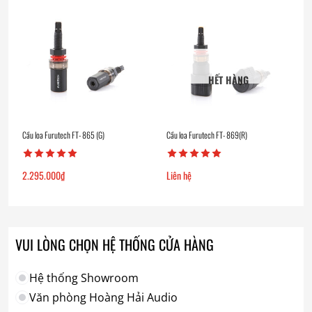
HẾT HÀNG
Cầu loa Furutech FT- 865 (G)
Cầu loa Furutech FT- 869(R)
2.295.000
₫
Liên hệ
VUI LÒNG CHỌN HỆ THỐNG CỬA HÀNG
Hệ thống Showroom
Văn phòng Hoàng Hải Audio