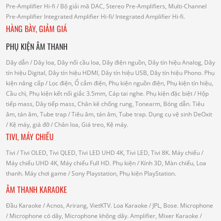
Pre-Amplifier Hi-fi
/ Bộ giải mã DAC, Stereo Pre-Amplifiers, Multi-Channel
Pre-Amplifier
Integrated Amplifier Hi-fi
/ Integrated Amplifier Hi-fi.
HÀNG BÀY, GIẢM GIÁ
PHỤ KIỆN ÂM THANH
Dây dẫn
/ Dây loa, Dây nối cầu loa, Dây điện nguồn, Dây tín hiệu Analog, Dây
tín hiệu Digital, Dây tín hiệu HDMI, Dây tín hiệu USB, Dây tín hiệu Phono.
Phụ
kiện nâng cấp
/ Lọc điện, Ổ cắm điện, Phụ kiện nguồn điện, Phụ kiện tín hiệu,
Cầu chì, Phụ kiện kết nối giắc 3.5mm, Cáp tai nghe.
Phụ kiện đặc biệt
/ Hộp
tiếp mass, Dây tiếp mass, Chân kê chống rung, Tonearm, Bóng dẫn.
Tiêu
âm, tán âm, Tube trap
/ Tiêu âm, tán âm, Tube trap.
Dụng cụ vệ sinh DeOxit
/
Kệ máy, giá đỡ
/ Chân loa, Giá treo, Kệ máy.
TIVI, MÁY CHIẾU
Tivi
/ Tivi OLED, Tivi QLED, Tivi LED UHD 4K, Tivi LED, Tivi 8K.
Máy chiếu
/
Máy chiếu UHD 4K, Máy chiếu Full HD.
Phụ kiện
/ Kính 3D, Màn chiếu, Loa
thanh.
Máy chơi game
/ Sony Playstation, Phụ kiện PlayStation.
ÂM THANH KARAOKE
Đầu Karaoke
/ Acnos, Arirang, VietKTV.
Loa Karaoke
/ JPL, Bose.
Microphone
/ Microphone có dây, Microphone không dây.
Amplifier, Mixer Karaoke
/