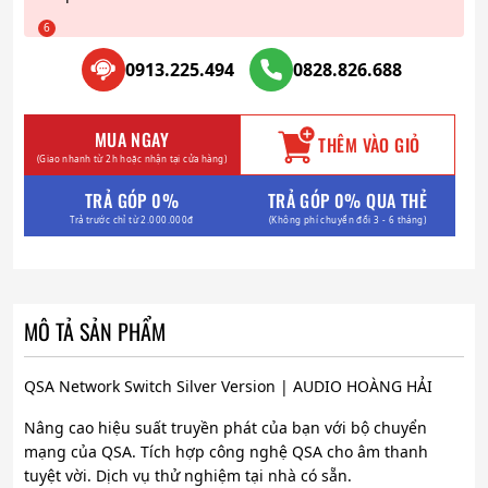
0913.225.494
0828.826.688
MUA NGAY
THÊM VÀO GIỎ
(Giao nhanh từ 2h hoặc nhận tại cửa hàng)
TRẢ GÓP 0%
TRẢ GÓP 0% QUA THẺ
Trả trước chỉ từ 2.000.000đ
(Không phí chuyển đổi 3 - 6 tháng)
MÔ TẢ SẢN PHẨM
QSA Network Switch Silver Version | AUDIO HOÀNG HẢI
Nâng cao hiệu suất truyền phát của bạn với bộ chuyển
mạng của QSA. Tích hợp công nghệ QSA cho âm thanh
tuyệt vời. Dịch vụ thử nghiệm tại nhà có sẵn.