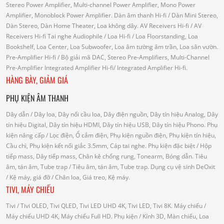
Stereo Power Amplifier, Multi-channel Power Amplifier, Mono Power
Amplifier, Monoblock Power Amplifier.
Dàn âm thanh Hi-fi
/ Dàn Mini Stereo,
Dàn Stereo, Dàn Home Theater, Loa không dây.
AV Receivers Hi-fi
/ AV
Receivers Hi-fi
Tai nghe Audiophile
/
Loa Hi-fi
/ Loa Floorstanding, Loa
Bookshelf, Loa Center, Loa Subwoofer, Loa âm tường âm trần, Loa sân vườn.
Pre-Amplifier Hi-fi
/ Bộ giải mã DAC, Stereo Pre-Amplifiers, Multi-Channel
Pre-Amplifier
Integrated Amplifier Hi-fi
/ Integrated Amplifier Hi-fi.
HÀNG BÀY, GIẢM GIÁ
PHỤ KIỆN ÂM THANH
Dây dẫn
/ Dây loa, Dây nối cầu loa, Dây điện nguồn, Dây tín hiệu Analog, Dây
tín hiệu Digital, Dây tín hiệu HDMI, Dây tín hiệu USB, Dây tín hiệu Phono.
Phụ
kiện nâng cấp
/ Lọc điện, Ổ cắm điện, Phụ kiện nguồn điện, Phụ kiện tín hiệu,
Cầu chì, Phụ kiện kết nối giắc 3.5mm, Cáp tai nghe.
Phụ kiện đặc biệt
/ Hộp
tiếp mass, Dây tiếp mass, Chân kê chống rung, Tonearm, Bóng dẫn.
Tiêu
âm, tán âm, Tube trap
/ Tiêu âm, tán âm, Tube trap.
Dụng cụ vệ sinh DeOxit
/
Kệ máy, giá đỡ
/ Chân loa, Giá treo, Kệ máy.
TIVI, MÁY CHIẾU
Tivi
/ Tivi OLED, Tivi QLED, Tivi LED UHD 4K, Tivi LED, Tivi 8K.
Máy chiếu
/
Máy chiếu UHD 4K, Máy chiếu Full HD.
Phụ kiện
/ Kính 3D, Màn chiếu, Loa