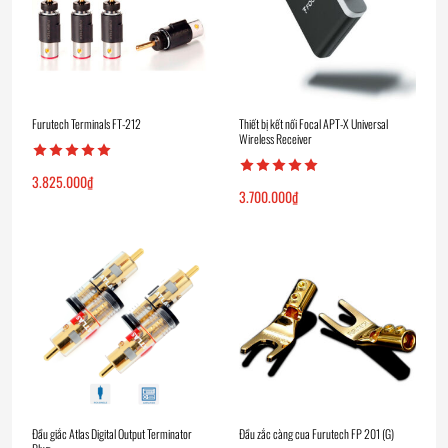
Furutech Terminals FT-212
Thiết bị kết nối Focal APT-X Universal
Wireless Receiver
3.825.000
₫
3.700.000
₫
Đầu giắc Atlas Digital Output Terminator
Đầu zắc càng cua Furutech FP 201 (G)