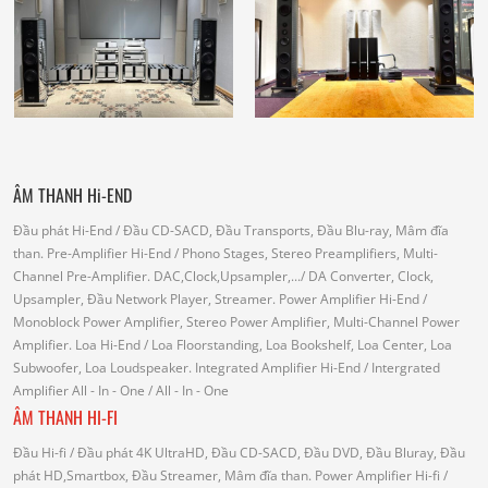
ÂM THANH Hi-END
Đầu phát Hi-End
/ Đầu CD-SACD, Đầu Transports, Đầu Blu-ray, Mâm đĩa
than.
Pre-Amplifier Hi-End
/ Phono Stages, Stereo Preamplifiers, Multi-
Channel Pre-Amplifier.
DAC,Clock,Upsampler,...
/ DA Converter, Clock,
Upsampler, Đầu Network Player, Streamer.
Power Amplifier Hi-End
/
Monoblock Power Amplifier, Stereo Power Amplifier, Multi-Channel Power
Amplifier.
Loa Hi-End
/ Loa Floorstanding, Loa Bookshelf, Loa Center, Loa
Subwoofer, Loa Loudspeaker.
Integrated Amplifier Hi-End
/ Intergrated
Amplifier
All - In - One
/ All - In - One
ÂM THANH HI-FI
Đầu Hi-fi
/ Đầu phát 4K UltraHD, Đầu CD-SACD, Đầu DVD, Đầu Bluray, Đầu
phát HD,Smartbox, Đầu Streamer, Mâm đĩa than.
Power Amplifier Hi-fi
/