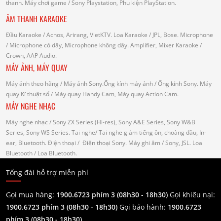
thanh.
Máy chơi game
/ Sony Playstation, Phụ kiện PlayStation.
ÂM THANH KARAOKE
Đầu Karaoke
/ Acnos, Arirang, VietKTV.
Loa Karaoke
/ JPL, Bose.
Microphone
/ Microphone có dây, Microphone không dây.
Amplifier, Mixer Karaoke
/
Crown, AAP Audio.
MÁY ẢNH, MÁY QUAY
Máy ảnh theo hãng
/ Máy ảnh Sony.Ống kính máy ảnh / Ống kính Sony.
Máy
quay Kĩ thuật số
/ Máy quay Handy Cam, Máy quay Action Cam.
MÁY NGHE NHẠC
Máy nghe nhạc
/ Sony ZX Series (Hi-res), Sony A&E Series, Sony W&B
Series, Sony WS Series.
Tai nghe
/ Tai nghe giảm tiếng ồn, choàng đầu, In-
ear, Bluetooth.
Điện thoại
/ Điện thoại Sony.
Máy ghi âm
/ Sony, JSL.
Loa
Bluetooth
/ Loa Bluetooth.
Tổng đài hỗ trợ miễn phí
Gọi mua hàng:
1900.6723 phím 3 (08h30 - 18h30)
Gọi khiếu nại:
1900.6723 phím 3
(08h30 - 18h30)
Gọi bảo hành:
1900.6723
phím 3
(08h30 - 18h30)