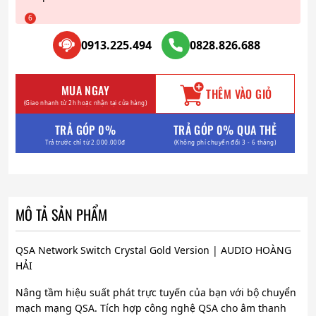
0913.225.494
0828.826.688
MUA NGAY
THÊM VÀO GIỎ
(Giao nhanh từ 2h hoặc nhận tại cửa hàng)
TRẢ GÓP 0%
TRẢ GÓP 0% QUA THẺ
Trả trước chỉ từ 2.000.000đ
(Không phí chuyển đổi 3 - 6 tháng)
MÔ TẢ SẢN PHẨM
QSA Network Switch Crystal Gold Version | AUDIO HOÀNG
HẢI
Nâng tầm hiệu suất phát trực tuyến của bạn với bộ chuyển
mạch mạng QSA. Tích hợp công nghệ QSA cho âm thanh