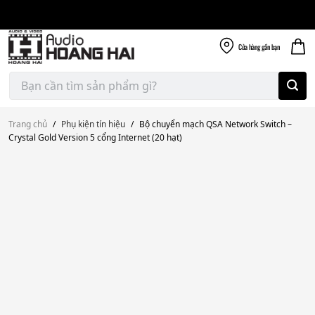
Giao nhanh miễn
Skip
phí
to
300k
content
Cửa hàng
gần bạn
Tìm
kiếm:
Trang chủ
/
Phụ kiện tín hiệu
/
Bộ chuyển mạch QSA Network Switch –
Crystal Gold Version 5 cổng Internet (20 hạt)