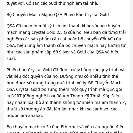
tuyệt vời. Có sẵn các buổi thử nghiệm tại nhà.
Bộ Chuyển Mạch Mạng QSA Phiên Bản Crystal Gold
QSA đã tạo nên một kỳ tích âm thanh khác với bộ chuyển
mạch mạng Crystal Gold 2.5 G của họ. Nếu bạn đã từng trải
nghiệm các sản phẩm cầu chì hoặc bộ chuyển đổi AC của
QSA, hiệu ứng âm thanh của bộ chuyển mạch này tương tự
như các sản phẩm cấp độ Silver và Gold của QSA về hiệu
suất.
Phiên bản Crystal Gold đã được xử lý bằng các quy trình và
vật liệu độc quyền của họ. Dường như có nhiều tinh thể
hơn được sử dụng trong quá trình xử lý. Bộ Chuyển Mạch
QSA Crystal Gold bổ sung thêm một quy trình mà QSA gọi
là DSRT (Công nghệ Loại Bỏ Âm Thanh Kỹ Thuật Số). Điều
này nhằm loại bỏ âm thanh không tự nhiên mà âm thanh kỹ
thuật số thường áp đặt lên âm nhạc khi so sánh với các
nguồn âm analog.
Bộ chuyển mạch có 5 cổng Ethernet và yêu cầu nguồn điện