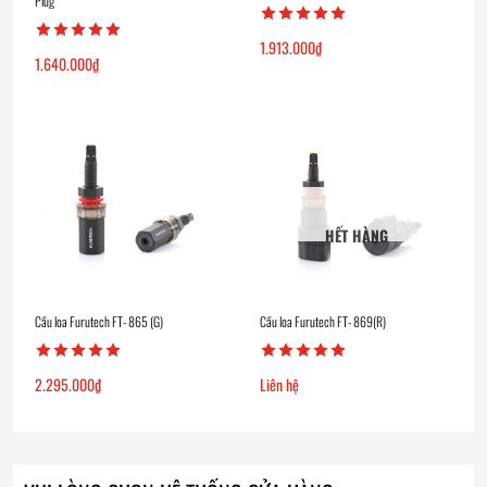
Plug
1.913.000
₫
1.640.000
₫
HẾT HÀNG
Cầu loa Furutech FT- 865 (G)
Cầu loa Furutech FT- 869(R)
2.295.000
₫
Liên hệ