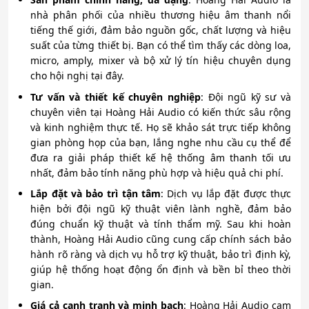
nhà phân phối của nhiều thương hiệu âm thanh nổi
tiếng thế giới, đảm bảo nguồn gốc, chất lượng và hiệu
suất của từng thiết bị. Bạn có thể tìm thấy các dòng loa,
micro, amply, mixer và bộ xử lý tín hiệu chuyên dụng
cho hội nghị tại đây.
Tư vấn và thiết kế chuyên nghiệp
: Đội ngũ kỹ sư và
chuyên viên tại Hoàng Hải Audio có kiến thức sâu rộng
và kinh nghiệm thực tế. Họ sẽ khảo sát trực tiếp không
gian phòng họp của bạn, lắng nghe nhu cầu cụ thể để
đưa ra giải pháp thiết kế hệ thống âm thanh tối ưu
nhất, đảm bảo tính năng phù hợp và hiệu quả chi phí.
Lắp đặt và bảo trì tận tâm
: Dịch vụ lắp đặt được thực
hiện bởi đội ngũ kỹ thuật viên lành nghề, đảm bảo
đúng chuẩn kỹ thuật và tính thẩm mỹ. Sau khi hoàn
thành, Hoàng Hải Audio cũng cung cấp chính sách bảo
hành rõ ràng và dịch vụ hỗ trợ kỹ thuật, bảo trì định kỳ,
giúp hệ thống hoạt động ổn định và bền bỉ theo thời
gian.
Giá cả cạnh tranh và minh bạch
: Hoàng Hải Audio cam