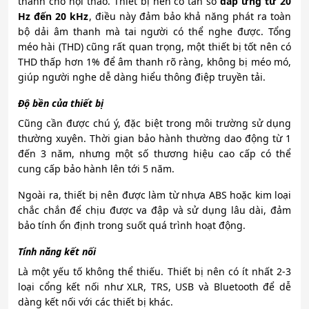
thanh cho hội thảo. Thiết bị nên có tần số
đáp ứng từ 20
Hz đến 20 kHz
, điều này đảm bảo khả năng phát ra toàn
bộ dải âm thanh mà tai người có thể nghe được. Tổng
méo hài (THD) cũng rất quan trọng, một thiết bị tốt nên có
THD thấp hơn 1% để âm thanh rõ ràng, không bị méo mó,
giúp người nghe dễ dàng hiểu thông điệp truyền tải.
Độ bền của thiết bị
Cũng cần được chú ý, đặc biệt trong môi trường sử dụng
thường xuyên. Thời gian bảo hành thường dao động từ 1
đến 3 năm, nhưng một số thương hiệu cao cấp có thể
cung cấp bảo hành lên tới 5 năm.
Ngoài ra, thiết bị nên được làm từ nhựa ABS hoặc kim loại
chắc chắn để chịu được va đập và sử dụng lâu dài, đảm
bảo tính ổn định trong suốt quá trình hoạt động.
Tính năng kết nối
Là một yếu tố không thể thiếu. Thiết bị nên có ít nhất 2-3
loại cổng kết nối như XLR, TRS, USB và Bluetooth để dễ
dàng kết nối với các thiết bị khác.