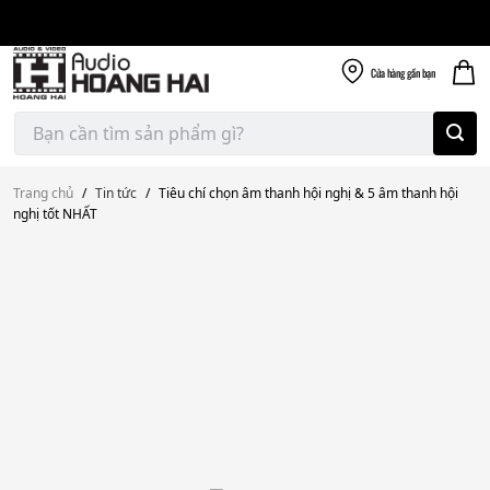
Giao nhanh miễn
Skip
phí
to
300k
content
Cửa hàng
gần bạn
Tìm
kiếm:
Trang chủ
/
Tin tức
/
Tiêu chí chọn âm thanh hội nghị & 5 âm thanh hội
nghị tốt NHẤT