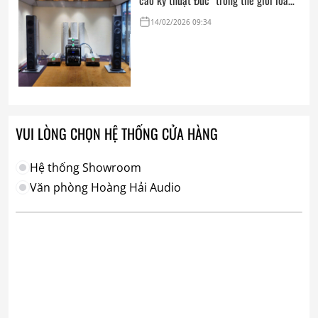
cao kỹ thuật Đức” trong thế giới loa
hi-end tham chiếu
14/02/2026 09:34
VUI LÒNG CHỌN HỆ THỐNG CỬA HÀNG
Hệ thống Showroom
Văn phòng Hoàng Hải Audio