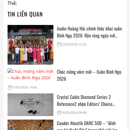
Thẻ:
TIN LIÊN QUAN
Audio Hoàng Hải chính thức khai xuân
Bính Ngọ 2026: Rộn ràng ngày mở
cửa, trọn vẹn lời chúc đầu năm
22/02/2026 13:32
Chúc mừng năm mới – Xuân Bính Ngọ
2026
17/02/2026 10:45
Crystal Cable Diamond Series 2
Reference2 nhận Editors’ Choice
Award: Dedicated Audio 2026 từ The
16/02/2026 09:48
Absolute Sound
Gauder Akustik DARC 500 – “đỉnh