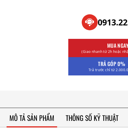
0913.2
MUA NGA
(Giao nhanh từ 2h hoặc nhậ
TRẢ GÓP 0%
Trả trước chỉ từ 2.000.
MÔ TẢ SẢN PHẨM
THÔNG SỐ KỸ THUẬT