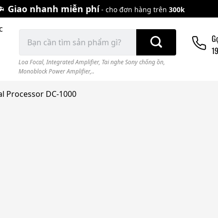
Giao nhanh miễn phí
- cho đơn hàng trên
300k
c
Tìm
G
kiếm:
1
Loa Focal
,
Integrated Amplifier
,
Tai nghe Sony chống ồn
,
Monoblock Power Amplifier,..
al Processor DC-1000