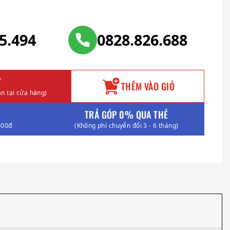
25.494
0828.826.688
Y
THÊM VÀO GIỎ
n tại cửa hàng)
TRẢ GÓP 0% QUA THẺ
000đ
(Không phí chuyển đổi 3 - 6 tháng)