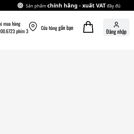
chính hãng - xuất VAT
Sản phẩm
đầy đủ
ọi mua hàng
gần bạn
Cửa hàng
900.6723 phím 3
Đăng nhập