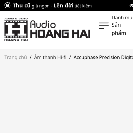
Skip
Thu cũ
Lên đời
giá ngon -
tiết kiệm
to
Danh mụ
content
Sản
phẩm
Trang chủ
/
Âm thanh Hi-fi
/
Accuphase Precision Digit