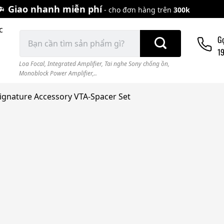
Giao nhanh miễn phí
- cho đơn hàng trên
300k
c
Tìm
G
kiếm:
1
Loa Focal
,
Integrated Amplifier
,
Tai nghe Sony chống ồn
,
Monoblock Power Amplifier,..
Signature Accessory VTA-Spacer Set