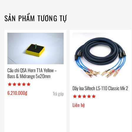
SẢN PHẨM TƯƠNG TỰ
Cầu chì QSA Horn T1A Yellow –
Bass & Midrange 5x20mm
Dây loa Siltech LS-110 Classic Mk 2
6.210.000
₫
Trả góp
Liên hệ