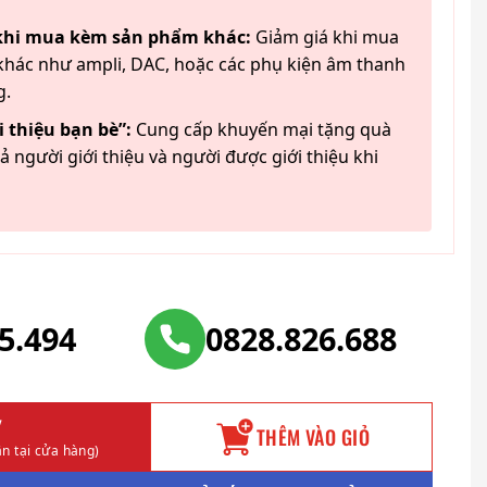
 khi mua kèm sản phẩm khác:
Giảm giá khi mua
hác như ampli, DAC, hoặc các phụ kiện âm thanh
g.
 thiệu bạn bè”:
Cung cấp khuyến mại tặng quà
ả người giới thiệu và người được giới thiệu khi
25.494
0828.826.688
Y
THÊM VÀO GIỎ
n tại cửa hàng)