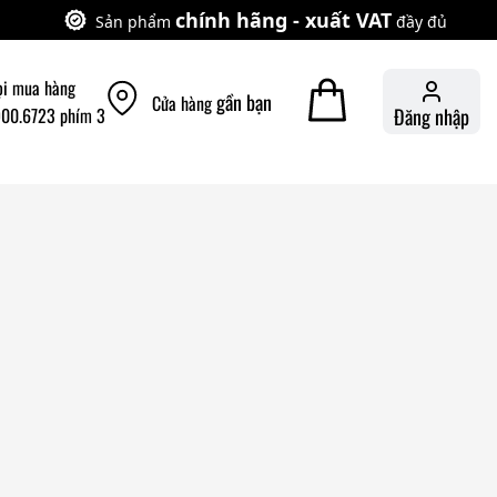
chính hãng - xuất VAT
Sản phẩm
đầy đủ
ọi mua hàng
gần bạn
Cửa hàng
900.6723 phím 3
Đăng nhập