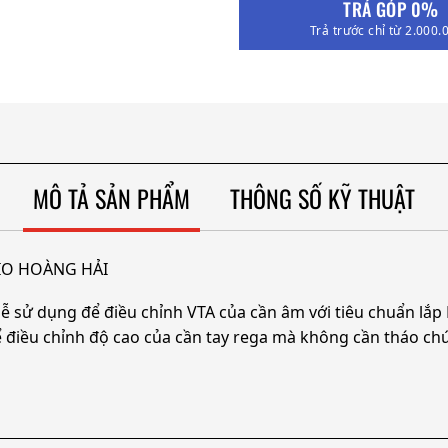
TRẢ GÓP 0%
Trả trước chỉ từ 2.000.
MÔ TẢ SẢN PHẨM
THÔNG SỐ KỸ THUẬT
UDIO HOÀNG HẢI
ễ sử dụng để điều chỉnh VTA của cần âm với tiêu chuẩn lắp
ể điều chỉnh độ cao của cần tay rega mà không cần tháo ch