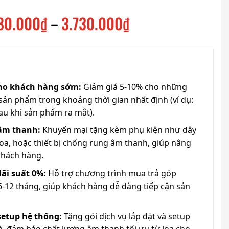
80.000
₫
3.730.000
₫
–
Khoảng
giá:
từ
2.680.000₫
cho khách hàng sớm:
đến
Giảm giá 5-10% cho những
ản phẩm trong khoảng thời gian nhất định (ví dụ:
3.730.000₫
au khi sản phẩm ra mắt).
 âm thanh:
Khuyến mại tặng kèm phụ kiện như dây
loa, hoặc thiết bị chống rung âm thanh, giúp nâng
khách hàng.
lãi suất 0%:
Hỗ trợ chương trình mua trả góp
6-12 tháng, giúp khách hàng dễ dàng tiếp cận sản
 setup hệ thống:
Tặng gói dịch vụ lắp đặt và setup