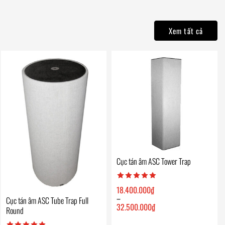
Xem tất cả
Cục tán âm ASC Tower Trap
18.400.000
₫
–
Cục tán âm ASC Tube Trap Full
32.500.000
₫
Round
Khoảng
giá: