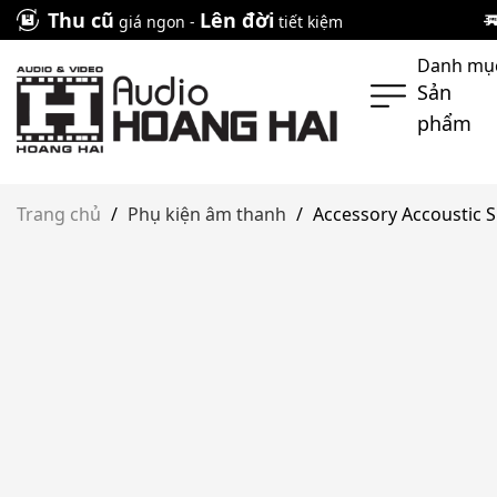
Skip
Thu cũ
Lên đời
giá ngon -
tiết kiệm
to
Danh mụ
content
Sản
phẩm
Trang chủ
/
Phụ kiện âm thanh
/
Accessory Accoustic 