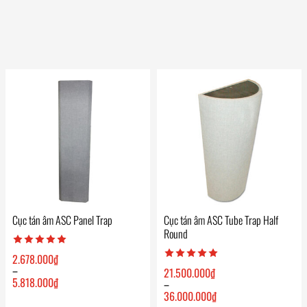
Cục tán âm ASC Panel Trap
Cục tán âm ASC Tube Trap Half
Round
2.678.000
₫
–
21.500.000
₫
5.818.000
₫
–
Khoảng
36.000.000
₫
giá:
Khoảng