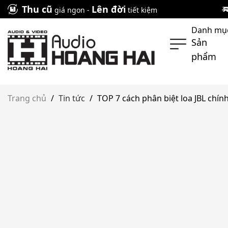
Skip
Thu cũ
Lên đời
giá ngon -
tiết kiệm
to
Danh mụ
content
Sản
phẩm
Trang chủ
/
Tin tức
/
TOP 7 cách phân biệt loa JBL chín