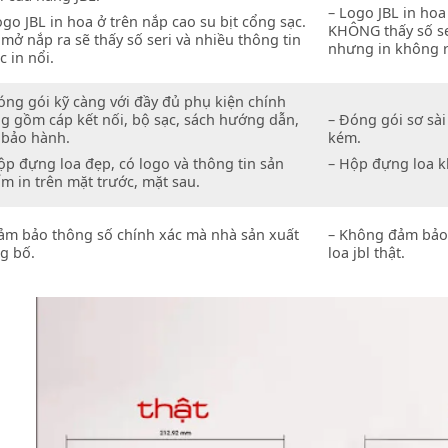
– Logo JBL in hoa
ogo JBL in hoa ở trên nắp cao su bịt cổng sạc.
KHÔNG thấy số ser
 mở nắp ra sẽ thấy số seri và nhiều thông tin
nhưng in không 
c in nổi.
óng gói kỹ càng với đầy đủ phụ kiện chính
g gồm cáp kết nối, bộ sạc, sách hướng dẫn,
– Đóng gói sơ sà
 bảo hành.
kém.
ộp đựng loa đẹp, có logo và thông tin sản
– Hộp đựng loa k
m in trên mặt trước, mặt sau.
ảm bảo thông số chính xác mà nhà sản xuất
– Không đảm bảo 
g bố.
loa jbl thật.