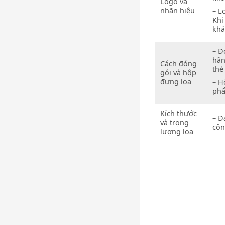
Logo và
nhãn hiệu
– L
Khi
khá
– Đ
hãn
Cách đóng
thẻ
gói và hộp
đựng loa
– H
phẩ
Kích thước
– Đ
và trọng
côn
lượng loa