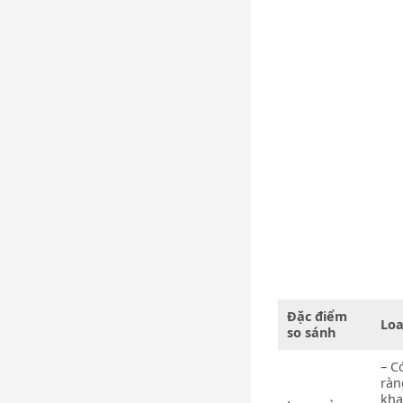
Đặc điểm
Loa
so sánh
– C
ràn
kha