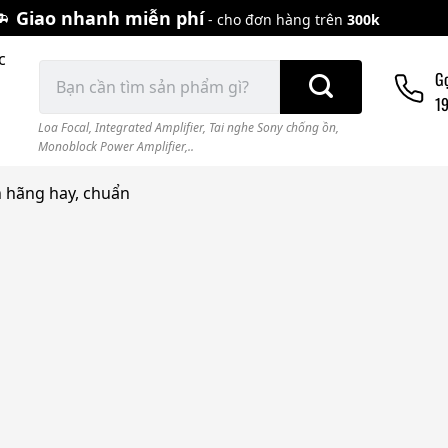
Giao nhanh miễn phí
- cho đơn hàng trên
300k
c
Tìm
G
kiếm:
1
Loa Focal
,
Integrated Amplifier
,
Tai nghe Sony chống ồn
,
Monoblock Power Amplifier,..
h hãng hay, chuẩn