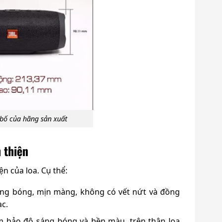
g bố của hãng sản xuất
n thiện
ện của loa. Cụ thể:
 sáng bóng, mịn màng, không có vết nứt và đồng
ạc.
ảm bảo độ sáng bóng và bền màu, trên thân loa