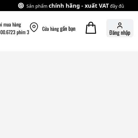
chính hãng - xuất VAT
Sản phẩm
đầy đủ
ọi mua hàng
gần bạn
Cửa hàng
900.6723 phím 3
Đăng nhập