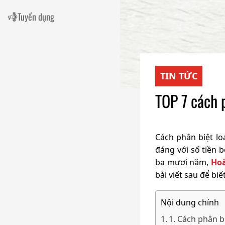
Tuyển dụng
TIN TỨC
TOP 7 cách 
Cách phân biệt l
đáng với số tiền
ba mươi năm,
Hoà
bài viết sau để bi
Nội dung chính
1. Cách phân bi