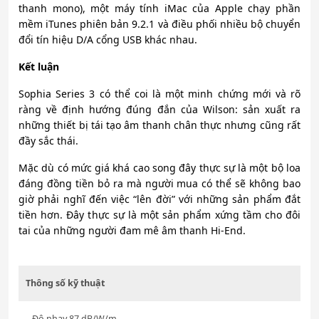
thanh mono), một máy tính iMac của Apple chạy phần
mềm iTunes phiên bản 9.2.1 và điều phối nhiều bộ chuyển
đổi tín hiệu D/A cổng USB khác nhau.
Kết luận
Sophia Series 3 có thể coi là một minh chứng mới và rõ
ràng về định hướng đúng đắn của Wilson: sản xuất ra
những thiết bị tái tạo âm thanh chân thực nhưng cũng rất
đầy sắc thái.
Mặc dù có mức giá khá cao song đây thực sự là một bộ loa
đáng đồng tiền bỏ ra mà người mua có thể sẽ không bao
giờ phải nghĩ đến việc “lên đời” với những sản phẩm đắt
tiền hơn. Đây thực sự là một sản phẩm xứng tầm cho đôi
tai của những người đam mê âm thanh Hi-End.
Thông số kỹ thuật
– Độ nhạy 87 dB/W/m