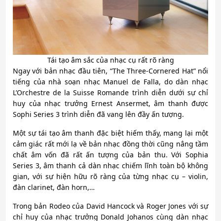
Tái tạo âm sắc của nhạc cụ rất rõ ràng
Ngay với bản nhạc đầu tiên, “The Three-Cornered Hat” nổi
tiếng của nhà soạn nhạc Manuel de Falla, do dàn nhạc
L’Orchestre de la Suisse Romande trình diễn dưới sự chỉ
huy của nhạc trưởng Ernest Ansermet, âm thanh được
Sophi Series 3 trình diễn đã vang lên đầy ấn tượng.
Một sự tái tạo âm thanh đặc biệt hiếm thấy, mang lại một
cảm giác rất mới lạ về bản nhạc đồng thời cũng nâng tầm
chất âm vốn đã rất ấn tượng của bản thu. Với Sophia
Series 3, âm thanh cả dàn nhạc chiếm lĩnh toàn bộ không
gian, với sự hiện hữu rõ ràng của từng nhạc cụ – violin,
đàn clarinet, đàn horn,…
Trong bản Rodeo của David Hancock và Roger Jones với sự
chỉ huy của nhạc trưởng Donald Johanos cùng dàn nhạc