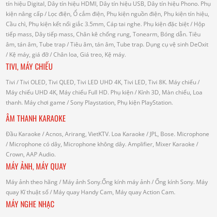
tín hiệu Digital, Dây tín hiệu HDMI, Dây tín hiệu USB, Dây tín hiệu Phono.
Phụ
kiện nâng cấp
/ Lọc điện, Ổ cắm điện, Phụ kiện nguồn điện, Phụ kiện tín hiệu,
Cầu chì, Phụ kiện kết nối giắc 3.5mm, Cáp tai nghe.
Phụ kiện đặc biệt
/ Hộp
tiếp mass, Dây tiếp mass, Chân kê chống rung, Tonearm, Bóng dẫn.
Tiêu
âm, tán âm, Tube trap
/ Tiêu âm, tán âm, Tube trap.
Dụng cụ vệ sinh DeOxit
/
Kệ máy, giá đỡ
/ Chân loa, Giá treo, Kệ máy.
TIVI, MÁY CHIẾU
Tivi
/ Tivi OLED, Tivi QLED, Tivi LED UHD 4K, Tivi LED, Tivi 8K.
Máy chiếu
/
Máy chiếu UHD 4K, Máy chiếu Full HD.
Phụ kiện
/ Kính 3D, Màn chiếu, Loa
thanh.
Máy chơi game
/ Sony Playstation, Phụ kiện PlayStation.
ÂM THANH KARAOKE
Đầu Karaoke
/ Acnos, Arirang, VietKTV.
Loa Karaoke
/ JPL, Bose.
Microphone
/ Microphone có dây, Microphone không dây.
Amplifier, Mixer Karaoke
/
Crown, AAP Audio.
MÁY ẢNH, MÁY QUAY
Máy ảnh theo hãng
/ Máy ảnh Sony.Ống kính máy ảnh / Ống kính Sony.
Máy
quay Kĩ thuật số
/ Máy quay Handy Cam, Máy quay Action Cam.
MÁY NGHE NHẠC