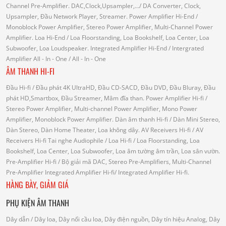
Channel Pre-Amplifier.
DAC,Clock,Upsampler,...
/ DA Converter, Clock,
Upsampler, Đầu Network Player, Streamer.
Power Amplifier Hi-End
/
Monoblock Power Amplifier, Stereo Power Amplifier, Multi-Channel Power
Amplifier.
Loa Hi-End
/ Loa Floorstanding, Loa Bookshelf, Loa Center, Loa
Subwoofer, Loa Loudspeaker.
Integrated Amplifier Hi-End
/ Intergrated
Amplifier
All - In - One
/ All - In - One
ÂM THANH HI-FI
Đầu Hi-fi
/ Đầu phát 4K UltraHD, Đầu CD-SACD, Đầu DVD, Đầu Bluray, Đầu
phát HD,Smartbox, Đầu Streamer, Mâm đĩa than.
Power Amplifier Hi-fi
/
Stereo Power Amplifier, Multi-channel Power Amplifier, Mono Power
Amplifier, Monoblock Power Amplifier.
Dàn âm thanh Hi-fi
/ Dàn Mini Stereo,
Dàn Stereo, Dàn Home Theater, Loa không dây.
AV Receivers Hi-fi
/ AV
Receivers Hi-fi
Tai nghe Audiophile
/
Loa Hi-fi
/ Loa Floorstanding, Loa
Bookshelf, Loa Center, Loa Subwoofer, Loa âm tường âm trần, Loa sân vườn.
Pre-Amplifier Hi-fi
/ Bộ giải mã DAC, Stereo Pre-Amplifiers, Multi-Channel
Pre-Amplifier
Integrated Amplifier Hi-fi
/ Integrated Amplifier Hi-fi.
HÀNG BÀY, GIẢM GIÁ
PHỤ KIỆN ÂM THANH
Dây dẫn
/ Dây loa, Dây nối cầu loa, Dây điện nguồn, Dây tín hiệu Analog, Dây