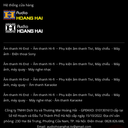
Hệ thống cửa hàng
Âm thanh Hi-End
–
Âm thanh Hi-fi
–
Phụ kiện âm thanh
Tivi, Máy chiếu
-
Máy
ảnh
-
Điện thoại Sony
Âm thanh Hi-End
–
Âm thanh Hi-fi
–
Phụ kiện âm thanh
Tivi, Máy chiếu
-
Máy
ảnh, máy quay
-
Máy nghe nhạc
Âm thanh Hi-End
–
Âm thanh Hi-fi
–
Phụ kiện âm thanh
Tivi, Máy chiếu
-
Máy
ảnh, máy quay
-
Âm thanh Karaoke
Âm thanh Hi-End
–
Âm thanh Hi-fi
–
Phụ kiện âm thanh
Tivi, Máy chiếu
-
Máy
ảnh, máy quay
-
Máy nghe nhạc
-
Âm thanh Karaoke
Công ty TNHH Dịch Vụ và Thương Mại Hoàng Hải - GPĐKKD: 0101301613 cấp tại
Sở Kế Hoạch và Đầu Tư Thành Phố Hà Nội cấp ngày 15/10/2022. Địa chỉ văn
phòng: 23D Hai Bà Trưng, Phường Cửa Nam, TP. Hà Nội. Điện thoại: 0828.826.688,
Email: audiohoanghai.tv@gmail.com