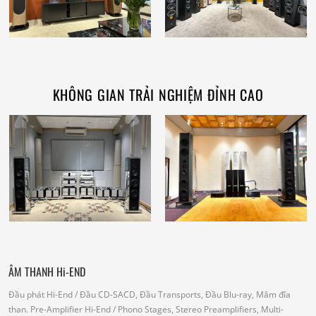
KHÔNG GIAN TRẢI NGHIỆM ĐỈNH CAO
ÂM THANH Hi-END
Đầu phát Hi-End
/ Đầu CD-SACD, Đầu Transports, Đầu Blu-ray, Mâm đĩa
than.
Pre-Amplifier Hi-End
/ Phono Stages, Stereo Preamplifiers, Multi-