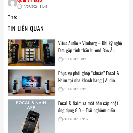
quantrihazo
11/07/2024 11:43
Thẻ:
TIN LIÊN QUAN
Vitus Audio × Vimberg – Khi kỹ nghệ
Đức gặp tinh thần hi-end Bắc Âu
26/11/2025 10:18
Phục vụ phối ghép “chuẩn” Focal &
Naim tại nhà khách hàng | Audio
Hoàng Hải
25/11/2025 09:58
Focal & Naim ra mắt bản cập nhật
ứng dụng 8.0 – Trải nghiệm điều
khiển hệ sinh thái âm thanh cao cấp
24/11/2025 09:37
mượt mà và hiện đại hơn