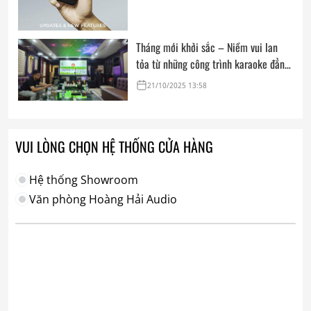
Tháng mới khởi sắc – Niềm vui lan
tỏa từ những công trình karaoke đẳng
cấp của Audio Hoàng Hải
21/10/2025 13:58
VUI LÒNG CHỌN HỆ THỐNG CỬA HÀNG
Hệ thống Showroom
Văn phòng Hoàng Hải Audio