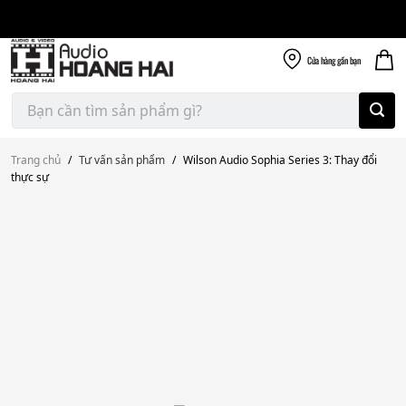
Giao nhanh miễn
Skip
phí
to
300k
content
Cửa hàng
gần bạn
Tìm
kiếm:
Trang chủ
/
Tư vấn sản phẩm
/
Wilson Audio Sophia Series 3: Thay đổi
thực sự