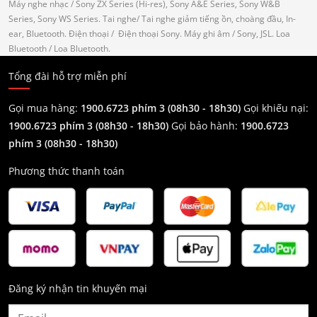
Máy nghe nhạc
/ Sony ZX Series (Hi-res), Sony A&E Series, Sony W&B
Series, Sony WS Series.
Tai nghe
/ Tai nghe giảm tiếng ồn, choàng đầu, In-
ear, Bluetooth.
Điện thoại
/ Điện thoại Sony.
Máy ghi âm
/ Sony, JSL.
Loa
Bluetooth
/ Loa Bluetooth.
Tổng đài hỗ trợ miễn phí
Gọi mua hàng:
1900.6723 phím 3 (08h30 - 18h30)
Gọi khiếu nại:
1900.6723 phím 3
(08h30 - 18h30)
Gọi bảo hành:
1900.6723
phím 3
(08h30 - 18h30)
Phương thức thanh toán
Đăng ký nhận tin khuyến mại