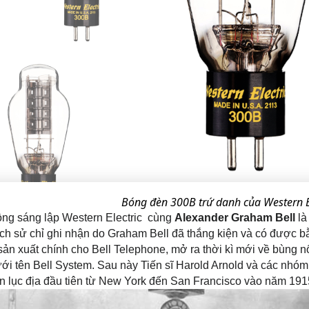
Bóng đèn 300B trứ danh của Western E
ồng sáng lập Western Electric  cùng 
Alexander Graham Bell
 l
ịch sử chỉ ghi nhận do Graham Bell đã thắng kiện và có được bằn
sản xuất chính cho Bell Telephone, mở ra thời kì mới về bùng nổ
 tên Bell System. Sau này Tiến sĩ Harold Arnold và các nhóm k
ên lục địa đầu tiên từ New York đến San Francisco vào năm 191