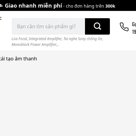
Giao nhanh miễn phí
- cho đơn hàng trên
300k
c
Tìm
G
kiếm:
1
Loa Focal
,
Integrated Amplifier
,
Tai nghe Sony chống ồn
,
Monoblock Power Amplifier,..
tái tạo âm thanh