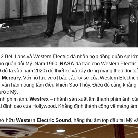
 2 Bell Labs và Western Electric đã nhận hợp đồng quân sự lớn 
cho quân đội Mỹ. Năm 1960, 
NASA
 đã trao cho Western Electric
ô la vào năm 2020) để thiết kế và xây dựng mạng theo dõi toàn 
 Mercury.
 Với nỗ lực vượt bậc các kỹ sư của Western Electric 
 vận hành trung tâm điều khiển Sao Thủy. Điều đó càng khẳng đ
nước Mỹ.
anh phim ảnh, 
Westrex
 – nhánh sản xuất âm thanh phim ảnh của
 kì đỉnh cao của Hollywood. Khẳng định thành công về mảng âm 
sở hữu 
Western Electric Sound
, hãng thu âm top đầu tại Mỹ và