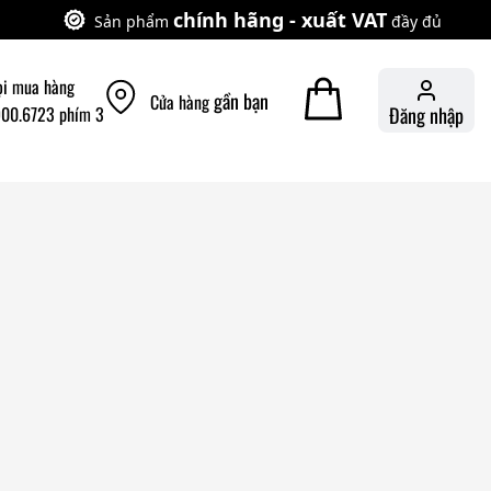
chính hãng - xuất VAT
Sản phẩm
đầy đủ
ọi mua hàng
gần bạn
Cửa hàng
900.6723 phím 3
Đăng nhập