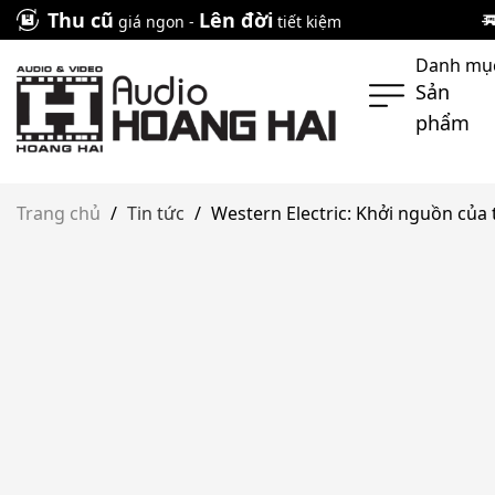
Skip
Thu cũ
Lên đời
giá ngon -
tiết kiệm
to
Danh mụ
content
Sản
phẩm
Trang chủ
/
Tin tức
/
Western Electric: Khởi nguồn của 