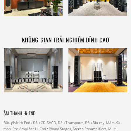
KHÔNG GIAN TRẢI NGHIỆM ĐỈNH CAO
ÂM THANH Hi-END
Đầu phát Hi-End
/ Đầu CD-SACD, Đầu Transports, Đầu Blu-ray, Mâm đĩa
than.
Pre-Amplifier Hi-End
/ Phono Stages, Stereo Preamplifiers, Multi-