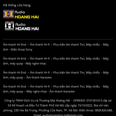
Hệ thống cửa hàng
Âm thanh Hi-End
–
Âm thanh Hi-fi
–
Phụ kiện âm thanh
Tivi, Máy chiếu
-
Máy
ảnh
-
Điện thoại Sony
Âm thanh Hi-End
–
Âm thanh Hi-fi
–
Phụ kiện âm thanh
Tivi, Máy chiếu
-
Máy
ảnh, máy quay
-
Máy nghe nhạc
Âm thanh Hi-End
–
Âm thanh Hi-fi
–
Phụ kiện âm thanh
Tivi, Máy chiếu
-
Máy
ảnh, máy quay
-
Âm thanh Karaoke
Âm thanh Hi-End
–
Âm thanh Hi-fi
–
Phụ kiện âm thanh
Tivi, Máy chiếu
-
Máy
ảnh, máy quay
-
Máy nghe nhạc
-
Âm thanh Karaoke
Công ty TNHH Dịch Vụ và Thương Mại Hoàng Hải - GPĐKKD: 0101301613 cấp tại
Sở Kế Hoạch và Đầu Tư Thành Phố Hà Nội cấp ngày 15/10/2022. Địa chỉ văn
phòng: 23D Hai Bà Trưng, Phường Cửa Nam, TP. Hà Nội. Điện thoại: 0828.826.688,
Email: audiohoanghai.tv@gmail.com