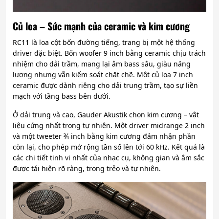
Củ loa – Sức mạnh của ceramic và kim cương
RC11 là loa cột bốn đường tiếng, trang bị một hệ thống
driver đặc biệt. Bốn woofer 9 inch bằng ceramic chịu trách
nhiệm cho dải trầm, mang lại âm bass sâu, giàu năng
lượng nhưng vẫn kiểm soát chặt chẽ. Một củ loa 7 inch
ceramic được dành riêng cho dải trung trầm, tạo sự liền
mạch với tầng bass bên dưới.
Ở dải trung và cao, Gauder Akustik chọn kim cương – vật
liệu cứng nhất trong tự nhiên. Một driver midrange 2 inch
và một tweeter ¾ inch bằng kim cương đảm nhận phần
còn lại, cho phép mở rộng tần số lên tới 60 kHz. Kết quả là
các chi tiết tinh vi nhất của nhạc cụ, không gian và âm sắc
được tái hiện rõ ràng, trong trẻo và tự nhiên.