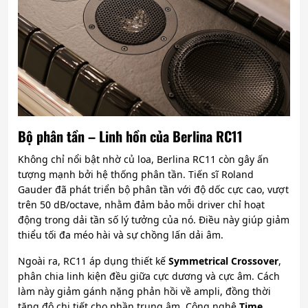
Bộ phân tần – Linh hồn của Berlina RC11
Không chỉ nổi bật nhờ củ loa, Berlina RC11 còn gây ấn
tượng mạnh bởi hệ thống phân tần. Tiến sĩ Roland
Gauder đã phát triển bộ phân tần với độ dốc cực cao, vượt
trên 50 dB/octave, nhằm đảm bảo mỗi driver chỉ hoạt
động trong dải tần số lý tưởng của nó. Điều này giúp giảm
thiểu tối đa méo hài và sự chồng lấn dải âm.
Ngoài ra, RC11 áp dụng thiết kế
Symmetrical Crossover
,
phân chia linh kiện đều giữa cực dương và cực âm. Cách
làm này giảm gánh nặng phản hồi về ampli, đồng thời
tăng độ chi tiết cho phần trung âm. Công nghệ
Time