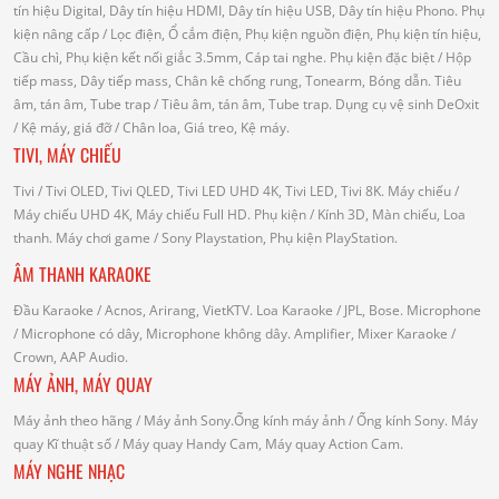
tín hiệu Digital, Dây tín hiệu HDMI, Dây tín hiệu USB, Dây tín hiệu Phono.
Phụ
kiện nâng cấp
/ Lọc điện, Ổ cắm điện, Phụ kiện nguồn điện, Phụ kiện tín hiệu,
Cầu chì, Phụ kiện kết nối giắc 3.5mm, Cáp tai nghe.
Phụ kiện đặc biệt
/ Hộp
tiếp mass, Dây tiếp mass, Chân kê chống rung, Tonearm, Bóng dẫn.
Tiêu
âm, tán âm, Tube trap
/ Tiêu âm, tán âm, Tube trap.
Dụng cụ vệ sinh DeOxit
/
Kệ máy, giá đỡ
/ Chân loa, Giá treo, Kệ máy.
TIVI, MÁY CHIẾU
Tivi
/ Tivi OLED, Tivi QLED, Tivi LED UHD 4K, Tivi LED, Tivi 8K.
Máy chiếu
/
Máy chiếu UHD 4K, Máy chiếu Full HD.
Phụ kiện
/ Kính 3D, Màn chiếu, Loa
thanh.
Máy chơi game
/ Sony Playstation, Phụ kiện PlayStation.
ÂM THANH KARAOKE
Đầu Karaoke
/ Acnos, Arirang, VietKTV.
Loa Karaoke
/ JPL, Bose.
Microphone
/ Microphone có dây, Microphone không dây.
Amplifier, Mixer Karaoke
/
Crown, AAP Audio.
MÁY ẢNH, MÁY QUAY
Máy ảnh theo hãng
/ Máy ảnh Sony.Ống kính máy ảnh / Ống kính Sony.
Máy
quay Kĩ thuật số
/ Máy quay Handy Cam, Máy quay Action Cam.
MÁY NGHE NHẠC