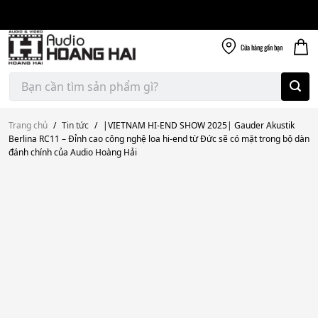
Giao nhanh miễn
Skip
phí
to
300k
content
Cửa hàng
gần bạn
Tìm
kiếm:
Trang chủ
/
Tin tức
/
|VIETNAM HI-END SHOW 2025| Gauder Akustik
Berlina RC11 – Đỉnh cao công nghệ loa hi-end từ Đức sẽ có mặt trong bộ dàn
đánh chính của Audio Hoàng Hải