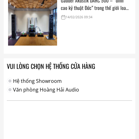
Gauder Akustik DARC 500 – “đỉnh
cao kỹ thuật Đức” trong thế giới loa
hi-end tham chiếu
14/02/2026 09:34
VUI LÒNG CHỌN HỆ THỐNG CỬA HÀNG
Hệ thống Showroom
Văn phòng Hoàng Hải Audio