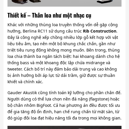
Thiết kế – Thân loa như một nhạc cụ
Khác với những thùng loa truyền thống vốn dễ gặp cộng
hưởng, Berlina RC11 sử dụng cấu trúc
Rib Construction
.
Đây là công nghệ xếp chồng nhiều lớp gỗ kết hợp với vật
liệu tiêu âm, tạo nên một bộ khung chắc chắn, gần như
triệt tiêu rung động không mong muốn. Bên trong, thùng
loa chia thành ba ngăn tách biệt: hai khoang dành cho hệ
thống bass và một khoang độc lập chứa midrange và
tweeter. Cách bố trí này đảm bảo dải trung và cao không
bị ảnh hưởng bởi áp lực từ dải trầm, giữ được sự thuần
khiết và chính xác.
Gauder Akustik cũng tính toán kỹ lưỡng cho phần chân đế.
Người dùng có thể lựa chọn nền đá nặng (flagstone) hoặc
bộ chân nhôm BigFoot. Cả hai phương án đều được tối ưu
để gia tăng độ ổn định, hạn chế rung chấn từ mặt sàn, từ
đó giúp đôi loa đạt hiệu năng tối đa trong mọi không gian.