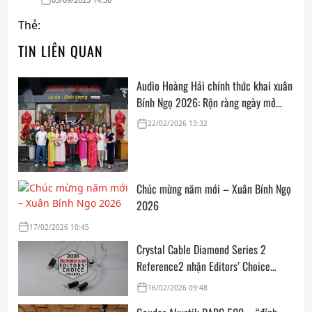
Thẻ:
TIN LIÊN QUAN
Audio Hoàng Hải chính thức khai xuân
Bính Ngọ 2026: Rộn ràng ngày mở
cửa, trọn vẹn lời chúc đầu năm
22/02/2026 13:32
Chúc mừng năm mới – Xuân Bính Ngọ
2026
17/02/2026 10:45
Crystal Cable Diamond Series 2
Reference2 nhận Editors’ Choice
Award: Dedicated Audio 2026 từ The
16/02/2026 09:48
Absolute Sound