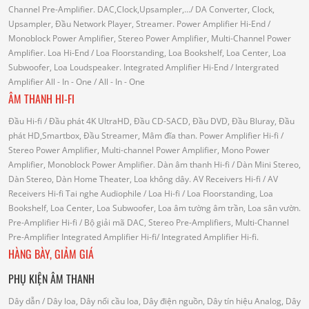
Channel Pre-Amplifier.
DAC,Clock,Upsampler,...
/ DA Converter, Clock,
Upsampler, Đầu Network Player, Streamer.
Power Amplifier Hi-End
/
Monoblock Power Amplifier, Stereo Power Amplifier, Multi-Channel Power
Amplifier.
Loa Hi-End
/ Loa Floorstanding, Loa Bookshelf, Loa Center, Loa
Subwoofer, Loa Loudspeaker.
Integrated Amplifier Hi-End
/ Intergrated
Amplifier
All - In - One
/ All - In - One
ÂM THANH HI-FI
Đầu Hi-fi
/ Đầu phát 4K UltraHD, Đầu CD-SACD, Đầu DVD, Đầu Bluray, Đầu
phát HD,Smartbox, Đầu Streamer, Mâm đĩa than.
Power Amplifier Hi-fi
/
Stereo Power Amplifier, Multi-channel Power Amplifier, Mono Power
Amplifier, Monoblock Power Amplifier.
Dàn âm thanh Hi-fi
/ Dàn Mini Stereo,
Dàn Stereo, Dàn Home Theater, Loa không dây.
AV Receivers Hi-fi
/ AV
Receivers Hi-fi
Tai nghe Audiophile
/
Loa Hi-fi
/ Loa Floorstanding, Loa
Bookshelf, Loa Center, Loa Subwoofer, Loa âm tường âm trần, Loa sân vườn.
Pre-Amplifier Hi-fi
/ Bộ giải mã DAC, Stereo Pre-Amplifiers, Multi-Channel
Pre-Amplifier
Integrated Amplifier Hi-fi
/ Integrated Amplifier Hi-fi.
HÀNG BÀY, GIẢM GIÁ
PHỤ KIỆN ÂM THANH
Dây dẫn
/ Dây loa, Dây nối cầu loa, Dây điện nguồn, Dây tín hiệu Analog, Dây