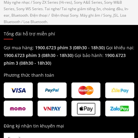
Máy nghe nhạc
/ Sony ZX Series (Hi-res), Sony A&E Series, Sony W&B
Series, Sony WS Series.
Tai nghe
/ Tai nghe giảm tiếng ồn, choàng đầu, In-
ear, Bluetooth.
Điện thoại
/ Điện thoại Sony.
Máy ghi âm
/ Sony, JSL.
Loa
Bluetooth
/ Loa Bluetooth.
Tổng đài hỗ trợ miễn phí
Gọi mua hàng:
1900.6723 phím 3 (08h30 - 18h30)
Gọi khiếu nại:
1900.6723 phím 3
(08h30 - 18h30)
Gọi bảo hành:
1900.6723
phím 3
(08h30 - 18h30)
Phương thức thanh toán
Đăng ký nhận tin khuyến mại