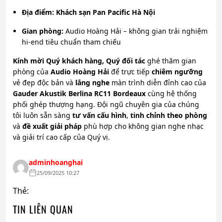
Địa điểm:
Khách sạn Pan Pacific Hà Nội
Gian phòng:
Audio Hoàng Hải – không gian trải nghiệm
hi-end tiêu chuẩn tham chiếu
Kính mời Quý khách hàng, Quý đối tác
ghé thăm gian
phòng của
Audio Hoàng Hải
để trực tiếp
chiêm ngưỡng
vẻ đẹp độc bản và
lắng nghe
màn trình diễn đỉnh cao của
Gauder Akustik Berlina RC11 Bordeaux
cùng hệ thống
phối ghép thượng hạng. Đội ngũ chuyên gia của chúng
tôi luôn sẵn sàng
tư vấn cấu hình
,
tinh chỉnh theo phòng
và
đề xuất giải pháp
phù hợp cho không gian nghe nhạc
và giải trí cao cấp của Quý vị.
adminhoanghai
25/09/2025 10:27
Thẻ:
TIN LIÊN QUAN