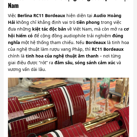
Nam
Việc
Berlina RC11 Bordeaux
hiện diện tại
Audio Hoàng
Hải
không chỉ khẳng định vai trò
tiên phong
trong việc
đưa những
kiệt tác độc bản
về Việt Nam, mà còn mở ra
cơ
hội hiếm có
để cộng đồng audiophile trải nghiệm
đúng
nghĩa
một hệ thống tham chiếu. Nếu
Bordeaux
là tinh hoa
của nghệ thuật làm rượu vang Pháp, thì
RC11 Bordeaux
chính là
tinh hoa của nghệ thuật âm thanh
– nơi từng
giai điệu được “rót” ra
đằm sâu, sóng sánh cảm xúc
và
vương vấn dài lâu.