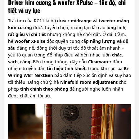
Driver kim cương & woofer XPulse – tốc độ, chi
tiết và uy lực
Trái tim của RC11 là bộ driver
midrange
và
tweeter màng
kim cương
được tuyển chọn, mang lại dải cao
lung linh,
rất giàu vi chi tiết
nhưng không hề chói gắt. Ở dải trầm,
hệ
woofer XPulse
độc quyền cung cấp
năng lượng và độ
sâu
đáng nể, đồng thời duy trì tốc độ thoát âm nhanh –
yếu tố quan trọng để nhịp điệu và nền nhạc luôn
chắc,
sạch, căng
. Bên trong thùng, dây dẫn
Clearwater
đảm
nhiệm truyền dẫn
tín hiệu tinh khiết
, trong khi cọc loa
Bi-
Wiring WBT NextGen
bảo đảm tiếp xúc ổn định và suy hao
tối thiểu. Đáng chú ý, hệ
Ninefold room adjustment
cho
phép
tinh chỉnh theo phòng
để người nghe luôn nhận
được chất âm tối ưu.