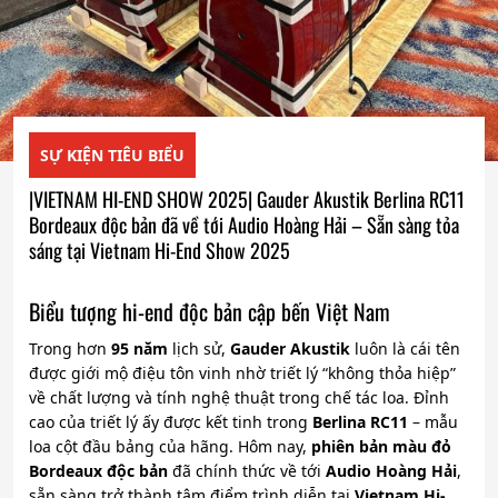
SỰ KIỆN TIÊU BIỂU
|VIETNAM HI-END SHOW 2025| Gauder Akustik Berlina RC11
Bordeaux độc bản đã về tới Audio Hoàng Hải – Sẵn sàng tỏa
sáng tại Vietnam Hi-End Show 2025
Biểu tượng hi-end độc bản cập bến Việt Nam
Trong hơn
95 năm
lịch sử,
Gauder Akustik
luôn là cái tên
được giới mộ điệu tôn vinh nhờ triết lý “không thỏa hiệp”
về chất lượng và tính nghệ thuật trong chế tác loa. Đỉnh
cao của triết lý ấy được kết tinh trong
Berlina RC11
– mẫu
loa cột đầu bảng của hãng. Hôm nay,
phiên bản màu đỏ
Bordeaux độc bản
đã chính thức về tới
Audio Hoàng Hải
,
sẵn sàng trở thành tâm điểm trình diễn tại
Vietnam Hi-