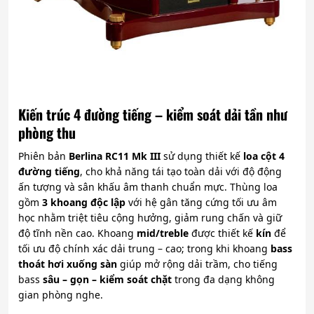
Kiến trúc 4 đường tiếng – kiểm soát dải tần như
phòng thu
Phiên bản
Berlina RC11 Mk III
sử dụng thiết kế
loa cột 4
đường tiếng
, cho khả năng tái tạo toàn dải với độ động
ấn tượng và sân khấu âm thanh chuẩn mực. Thùng loa
gồm
3 khoang độc lập
với hệ gân tăng cứng tối ưu âm
học nhằm triệt tiêu cộng hưởng, giảm rung chấn và giữ
độ tĩnh nền cao. Khoang
mid/treble
được thiết kế
kín
để
tối ưu độ chính xác dải trung – cao; trong khi khoang
bass
thoát hơi xuống sàn
giúp mở rộng dải trầm, cho tiếng
bass
sâu – gọn – kiểm soát chặt
trong đa dạng không
gian phòng nghe.