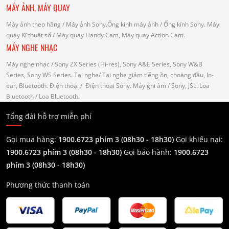
MÁY ẢNH, MÁY QUAY
Máy ảnh theo hãng
/ Máy ảnh Sony.Ống kính máy ảnh / Ống kính Sony.
Máy
quay Kĩ thuật số
/ Máy quay Handy Cam, Máy quay Action Cam.
MÁY NGHE NHẠC
Máy nghe nhạc
/ Sony ZX Series (Hi-res), Sony A&E Series, Sony W&B
Series, Sony WS Series.
Tai nghe
/ Tai nghe giảm tiếng ồn, choàng đầu, In-
ear, Bluetooth.
Điện thoại
/ Điện thoại Sony.
Máy ghi âm
/ Sony, JSL.
Loa
Bluetooth
/ Loa Bluetooth.
Tổng đài hỗ trợ miễn phí
Gọi mua hàng:
1900.6723 phím 3 (08h30 - 18h30)
Gọi khiếu nại:
1900.6723 phím 3
(08h30 - 18h30)
Gọi bảo hành:
1900.6723
phím 3
(08h30 - 18h30)
Phương thức thanh toán