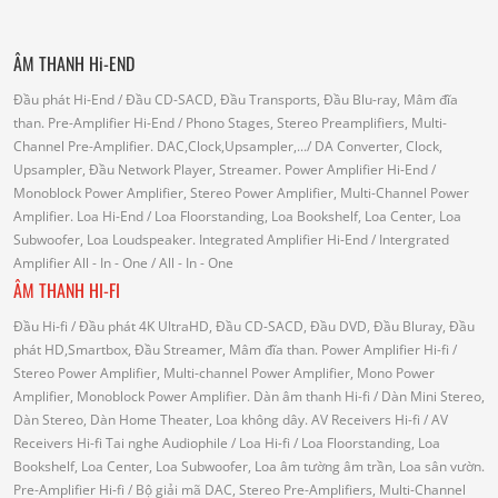
ÂM THANH Hi-END
Đầu phát Hi-End
/ Đầu CD-SACD, Đầu Transports, Đầu Blu-ray, Mâm đĩa
than.
Pre-Amplifier Hi-End
/ Phono Stages, Stereo Preamplifiers, Multi-
Channel Pre-Amplifier.
DAC,Clock,Upsampler,...
/ DA Converter, Clock,
Upsampler, Đầu Network Player, Streamer.
Power Amplifier Hi-End
/
Monoblock Power Amplifier, Stereo Power Amplifier, Multi-Channel Power
Amplifier.
Loa Hi-End
/ Loa Floorstanding, Loa Bookshelf, Loa Center, Loa
Subwoofer, Loa Loudspeaker.
Integrated Amplifier Hi-End
/ Intergrated
Amplifier
All - In - One
/ All - In - One
ÂM THANH HI-FI
Đầu Hi-fi
/ Đầu phát 4K UltraHD, Đầu CD-SACD, Đầu DVD, Đầu Bluray, Đầu
phát HD,Smartbox, Đầu Streamer, Mâm đĩa than.
Power Amplifier Hi-fi
/
Stereo Power Amplifier, Multi-channel Power Amplifier, Mono Power
Amplifier, Monoblock Power Amplifier.
Dàn âm thanh Hi-fi
/ Dàn Mini Stereo,
Dàn Stereo, Dàn Home Theater, Loa không dây.
AV Receivers Hi-fi
/ AV
Receivers Hi-fi
Tai nghe Audiophile
/
Loa Hi-fi
/ Loa Floorstanding, Loa
Bookshelf, Loa Center, Loa Subwoofer, Loa âm tường âm trần, Loa sân vườn.
Pre-Amplifier Hi-fi
/ Bộ giải mã DAC, Stereo Pre-Amplifiers, Multi-Channel