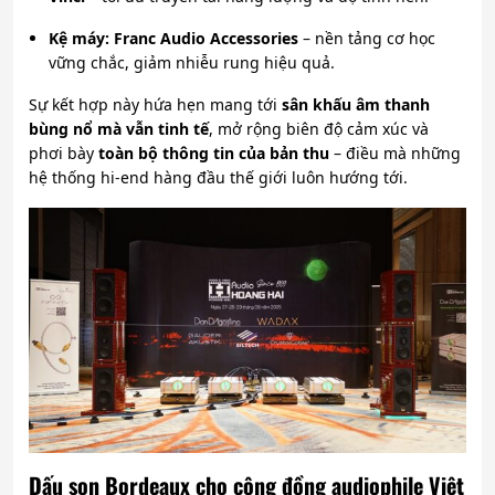
Kệ máy:
Franc Audio Accessories
– nền tảng cơ học
vững chắc, giảm nhiễu rung hiệu quả.
Sự kết hợp này hứa hẹn mang tới
sân khấu âm thanh
bùng nổ mà vẫn tinh tế
, mở rộng biên độ cảm xúc và
phơi bày
toàn bộ thông tin của bản thu
– điều mà những
hệ thống hi-end hàng đầu thế giới luôn hướng tới.
Dấu son Bordeaux cho cộng đồng audiophile Việt