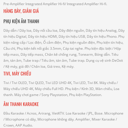
Pre-Amplifier
Integrated Amplifier Hi-fi
/ Integrated Amplifier Hi-fi.
HÀNG BÀY, GIẢM GIÁ
PHỤ KIỆN ÂM THANH
Dây dẫn
/ Dây loa, Dây nối cầu loa, Dây điện nguồn, Dây tín hiệu Analog, Dây
tín hiệu Digital, Dây tín hiệu HDMI, Dây tín hiệu USB, Dây tín hiệu Phono.
Phụ
kiện nâng cấp
/ Lọc điện, Ổ cắm điện, Phụ kiện nguồn điện, Phụ kiện tín hiệu,
Cầu chì, Phụ kiện kết nối giắc 3.5mm, Cáp tai nghe.
Phụ kiện đặc biệt
/ Hộp
tiếp mass, Dây tiếp mass, Chân kê chống rung, Tonearm, Bóng dẫn.
Tiêu
âm, tán âm, Tube trap
/ Tiêu âm, tán âm, Tube trap.
Dụng cụ vệ sinh DeOxit
/
Kệ máy, giá đỡ
/ Chân loa, Giá treo, Kệ máy.
TIVI, MÁY CHIẾU
Tivi
/ Tivi OLED, Tivi QLED, Tivi LED UHD 4K, Tivi LED, Tivi 8K.
Máy chiếu
/
Máy chiếu UHD 4K, Máy chiếu Full HD.
Phụ kiện
/ Kính 3D, Màn chiếu, Loa
thanh.
Máy chơi game
/ Sony Playstation, Phụ kiện PlayStation.
ÂM THANH KARAOKE
Đầu Karaoke
/ Acnos, Arirang, VietKTV.
Loa Karaoke
/ JPL, Bose.
Microphone
/ Microphone có dây, Microphone không dây.
Amplifier, Mixer Karaoke
/
Crown, AAP Audio.