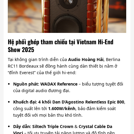
Hệ phối ghép tham chiếu tại Vietnam Hi-End
Show 2025
Tại không gian trình diễn của
Audio Hoàng Hải
, Berlina
RC11 Bordeaux sẽ đồng hành cùng dàn thiết bị nằm ở
“đỉnh Everest” của thế giới hi-end:
Nguồn phát:
WADAX Reference
– biểu tượng tuyệt đối
của digital audio đương đại.
Khuếch đại:
4 khối Dan D’Agostino Relentless Epic 800
,
công suất lên tới
1.600W/kênh
, bảo đảm kiểm soát
tuyệt đối với mọi bản thu khó tính.
Dây dẫn:
Siltech Triple Crown
&
Crystal Cable Da
Vinci
– tối ưu truyền tải năng lượng và độ tĩnh nền.