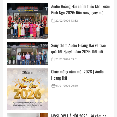
Audio Hoàng Hải chính thức khai xuân
Bính Ngọ 2026: Rộn ràng ngày mở
cửa, trọn vẹn lời chúc đầu năm
22/02/2026 13:32
Sony thăm Audio Hoàng Hải và trao
quà Tết Nguyên đán 2026: Kết nối
thân tình, sẵn sàng cho mùa mua sắm
23/01/2026 09:51
cuối năm
Chúc mừng năm mới 2026 | Audio
Hoàng Hải
01/01/2026 00:10
|AVSHOW HÀ NỘI 2025| Lời cảm ơn