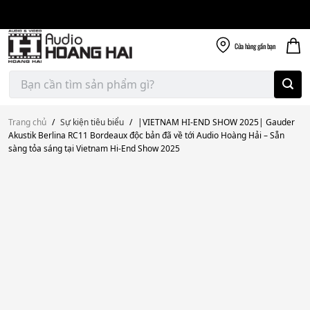
Giao nhanh miễn
Skip
phí
to
300k
content
Cửa hàng
gần bạn
Tìm
kiếm:
Trang chủ
/
Sự kiện tiêu biểu
/
|VIETNAM HI-END SHOW 2025| Gauder
Akustik Berlina RC11 Bordeaux độc bản đã về tới Audio Hoàng Hải – Sẵn
sàng tỏa sáng tại Vietnam Hi-End Show 2025