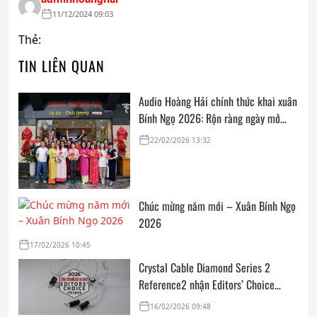
11/12/2024 09:03
Thẻ:
TIN LIÊN QUAN
Audio Hoàng Hải chính thức khai xuân
Bính Ngọ 2026: Rộn ràng ngày mở
cửa, trọn vẹn lời chúc đầu năm
22/02/2026 13:32
Chúc mừng năm mới – Xuân Bính Ngọ
2026
17/02/2026 10:45
Crystal Cable Diamond Series 2
Reference2 nhận Editors’ Choice
Award: Dedicated Audio 2026 từ The
16/02/2026 09:48