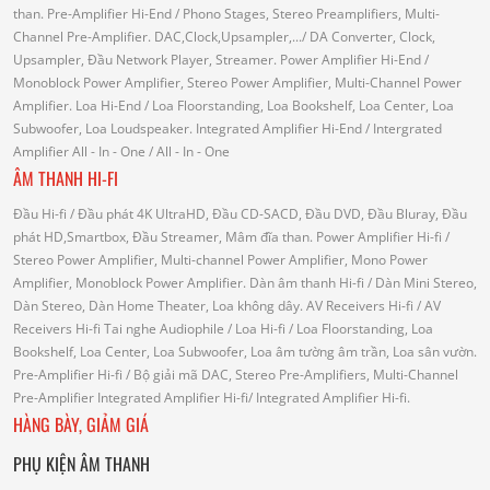
than.
Pre-Amplifier Hi-End
/ Phono Stages, Stereo Preamplifiers, Multi-
Channel Pre-Amplifier.
DAC,Clock,Upsampler,...
/ DA Converter, Clock,
Upsampler, Đầu Network Player, Streamer.
Power Amplifier Hi-End
/
Monoblock Power Amplifier, Stereo Power Amplifier, Multi-Channel Power
Amplifier.
Loa Hi-End
/ Loa Floorstanding, Loa Bookshelf, Loa Center, Loa
Subwoofer, Loa Loudspeaker.
Integrated Amplifier Hi-End
/ Intergrated
Amplifier
All - In - One
/ All - In - One
ÂM THANH HI-FI
Đầu Hi-fi
/ Đầu phát 4K UltraHD, Đầu CD-SACD, Đầu DVD, Đầu Bluray, Đầu
phát HD,Smartbox, Đầu Streamer, Mâm đĩa than.
Power Amplifier Hi-fi
/
Stereo Power Amplifier, Multi-channel Power Amplifier, Mono Power
Amplifier, Monoblock Power Amplifier.
Dàn âm thanh Hi-fi
/ Dàn Mini Stereo,
Dàn Stereo, Dàn Home Theater, Loa không dây.
AV Receivers Hi-fi
/ AV
Receivers Hi-fi
Tai nghe Audiophile
/
Loa Hi-fi
/ Loa Floorstanding, Loa
Bookshelf, Loa Center, Loa Subwoofer, Loa âm tường âm trần, Loa sân vườn.
Pre-Amplifier Hi-fi
/ Bộ giải mã DAC, Stereo Pre-Amplifiers, Multi-Channel
Pre-Amplifier
Integrated Amplifier Hi-fi
/ Integrated Amplifier Hi-fi.
HÀNG BÀY, GIẢM GIÁ
PHỤ KIỆN ÂM THANH