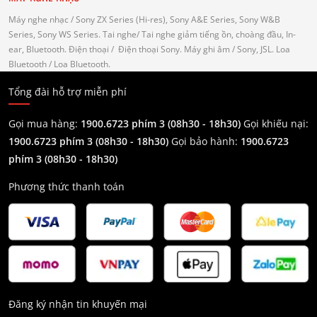
Máy nghe nhạc
/ Sony ZX Series (Hi-res), Sony A&E Series, Sony W&B
Series, Sony WS Series.
Tai nghe
/ Tai nghe giảm tiếng ồn, choàng đầu, In-
ear, Bluetooth.
Điện thoại
/ Điện thoại Sony.
Máy ghi âm
/ Sony, JSL.
Loa
Bluetooth
/ Loa Bluetooth.
Tổng đài hỗ trợ miễn phí
Gọi mua hàng:
1900.6723 phím 3 (08h30 - 18h30)
Gọi khiếu nại:
1900.6723 phím 3
(08h30 - 18h30)
Gọi bảo hành:
1900.6723
phím 3
(08h30 - 18h30)
Phương thức thanh toán
Đăng ký nhận tin khuyến mại