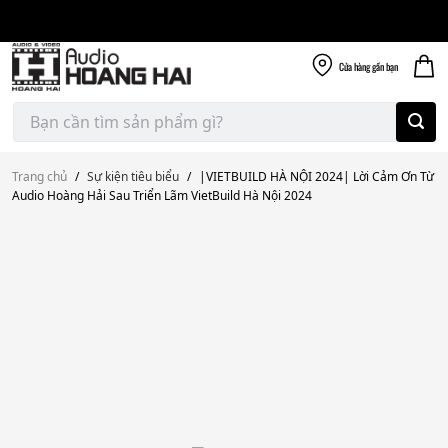
Giao nhanh miễn
Skip
phí
to
300k
content
Cửa hàng
gần bạn
Tìm
kiếm:
Trang chủ
/
Sự kiện tiêu biểu
/
|VIETBUILD HÀ NỘI 2024| Lời Cảm Ơn Từ
Audio Hoàng Hải Sau Triển Lãm VietBuild Hà Nội 2024