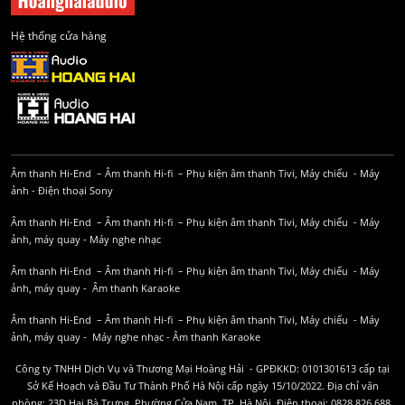
Hệ thống cửa hàng
Âm thanh Hi-End
–
Âm thanh Hi-fi
–
Phụ kiện âm thanh
Tivi, Máy chiếu
-
Máy
ảnh
-
Điện thoại Sony
Âm thanh Hi-End
–
Âm thanh Hi-fi
–
Phụ kiện âm thanh
Tivi, Máy chiếu
-
Máy
ảnh, máy quay
-
Máy nghe nhạc
Âm thanh Hi-End
–
Âm thanh Hi-fi
–
Phụ kiện âm thanh
Tivi, Máy chiếu
-
Máy
ảnh, máy quay
-
Âm thanh Karaoke
Âm thanh Hi-End
–
Âm thanh Hi-fi
–
Phụ kiện âm thanh
Tivi, Máy chiếu
-
Máy
ảnh, máy quay
-
Máy nghe nhạc
-
Âm thanh Karaoke
Công ty TNHH Dịch Vụ và Thương Mại Hoàng Hải - GPĐKKD: 0101301613 cấp tại
Sở Kế Hoạch và Đầu Tư Thành Phố Hà Nội cấp ngày 15/10/2022. Địa chỉ văn
phòng: 23D Hai Bà Trưng, Phường Cửa Nam, TP. Hà Nội. Điện thoại: 0828.826.688,