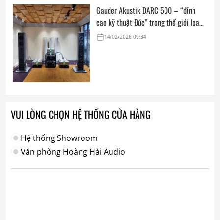
Absolute Sound
Gauder Akustik DARC 500 – “đỉnh
cao kỹ thuật Đức” trong thế giới loa
hi-end tham chiếu
14/02/2026 09:34
VUI LÒNG CHỌN HỆ THỐNG CỬA HÀNG
Hệ thống Showroom
Văn phòng Hoàng Hải Audio