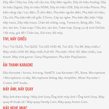
Dây dẫn
/ Dây loa, Dây nối cầu loa, Dây điện nguồn, Dây tín hiệu Analog, Dây
tín hiệu Digital, Dây tín hiệu HDMI, Dây tín hiệu USB, Dây tín hiệu Phono.
Phụ
kiện nâng cấp
/ Lọc điện, Ổ cắm điện, Phụ kiện nguồn điện, Phụ kiện tín hiệu,
Cầu chì, Phụ kiện kết nối giắc 3.5mm, Cáp tai nghe.
Phụ kiện đặc biệt
/ Hộp
tiếp mass, Dây tiếp mass, Chân kê chống rung, Tonearm, Bóng dẫn.
Tiêu
âm, tán âm, Tube trap
/ Tiêu âm, tán âm, Tube trap.
Dụng cụ vệ sinh DeOxit
/
Kệ máy, giá đỡ
/ Chân loa, Giá treo, Kệ máy.
TIVI, MÁY CHIẾU
Tivi
/ Tivi OLED, Tivi QLED, Tivi LED UHD 4K, Tivi LED, Tivi 8K.
Máy chiếu
/
Máy chiếu UHD 4K, Máy chiếu Full HD.
Phụ kiện
/ Kính 3D, Màn chiếu, Loa
thanh.
Máy chơi game
/ Sony Playstation, Phụ kiện PlayStation.
ÂM THANH KARAOKE
Đầu Karaoke
/ Acnos, Arirang, VietKTV.
Loa Karaoke
/ JPL, Bose.
Microphone
/ Microphone có dây, Microphone không dây.
Amplifier, Mixer Karaoke
/
Crown, AAP Audio.
MÁY ẢNH, MÁY QUAY
Máy ảnh theo hãng
/ Máy ảnh Sony.Ống kính máy ảnh / Ống kính Sony.
Máy
quay Kĩ thuật số
/ Máy quay Handy Cam, Máy quay Action Cam.
MÁY NGHE NHẠC