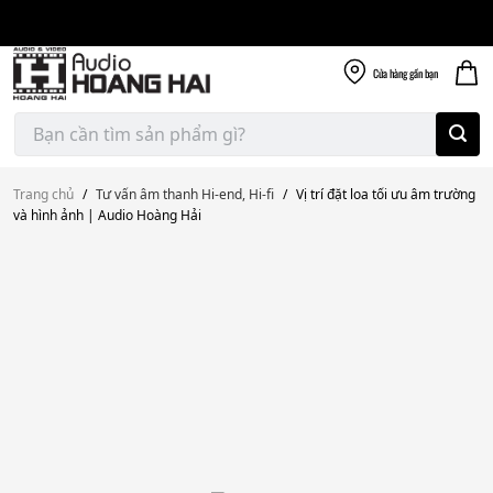
Giao nhanh miễn
Skip
phí
to
300k
content
Cửa hàng
gần bạn
Tìm
kiếm:
Trang chủ
/
Tư vấn âm thanh Hi-end, Hi-fi
/
Vị trí đặt loa tối ưu âm trường
và hình ảnh | Audio Hoàng Hải