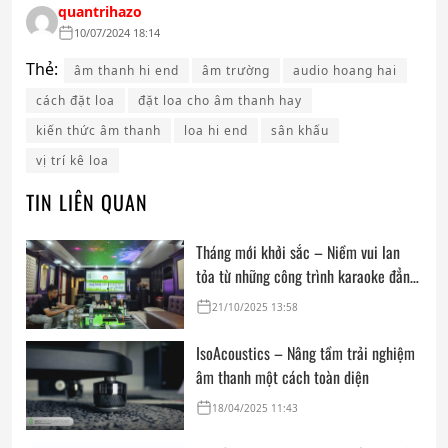
quantrihazo
10/07/2024 18:14
Thẻ:
âm thanh hi end
âm trường
audio hoang hai
cách đặt loa
đặt loa cho âm thanh hay
kiến thức âm thanh
loa hi end
sân khấu
vị trí kê loa
TIN LIÊN QUAN
Tháng mới khởi sắc – Niềm vui lan
tỏa từ những công trình karaoke đẳng
cấp của Audio Hoàng Hải
21/10/2025 13:58
IsoAcoustics – Nâng tầm trải nghiệm
âm thanh một cách toàn diện
18/04/2025 11:43