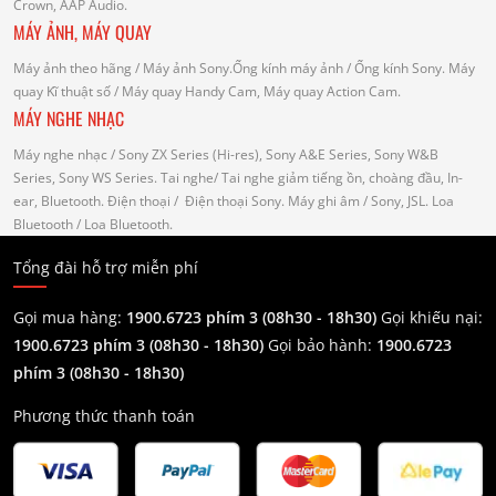
Crown, AAP Audio.
MÁY ẢNH, MÁY QUAY
Máy ảnh theo hãng
/ Máy ảnh Sony.Ống kính máy ảnh / Ống kính Sony.
Máy
quay Kĩ thuật số
/ Máy quay Handy Cam, Máy quay Action Cam.
MÁY NGHE NHẠC
Máy nghe nhạc
/ Sony ZX Series (Hi-res), Sony A&E Series, Sony W&B
Series, Sony WS Series.
Tai nghe
/ Tai nghe giảm tiếng ồn, choàng đầu, In-
ear, Bluetooth.
Điện thoại
/ Điện thoại Sony.
Máy ghi âm
/ Sony, JSL.
Loa
Bluetooth
/ Loa Bluetooth.
Tổng đài hỗ trợ miễn phí
Gọi mua hàng:
1900.6723 phím 3 (08h30 - 18h30)
Gọi khiếu nại:
1900.6723 phím 3
(08h30 - 18h30)
Gọi bảo hành:
1900.6723
phím 3
(08h30 - 18h30)
Phương thức thanh toán