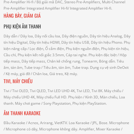
Pre-Amplifier Hi-fi
/ Bộ giải mã DAC, Stereo Pre-Amplifiers, Multi-Channel
Pre-Amplifier
Integrated Amplifier Hi-fi
/ Integrated Amplifier Hi-fi.
HÀNG BÀY, GIẢM GIÁ
PHỤ KIỆN ÂM THANH
Dây dẫn
/ Dây loa, Dây nối cầu loa, Dây điện nguồn, Dây tín hiệu Analog, Dây
tín hiệu Digital, Dây tín hiệu HDMI, Dây tín hiệu USB, Dây tín hiệu Phono.
Phụ
kiện nâng cấp
/ Lọc điện, Ổ cắm điện, Phụ kiện nguồn điện, Phụ kiện tín hiệu,
Cầu chì, Phụ kiện kết nối giắc 3.5mm, Cáp tai nghe.
Phụ kiện đặc biệt
/ Hộp
tiếp mass, Dây tiếp mass, Chân kê chống rung, Tonearm, Bóng dẫn.
Tiêu
âm, tán âm, Tube trap
/ Tiêu âm, tán âm, Tube trap.
Dụng cụ vệ sinh DeOxit
/
Kệ máy, giá đỡ
/ Chân loa, Giá treo, Kệ máy.
TIVI, MÁY CHIẾU
Tivi
/ Tivi OLED, Tivi QLED, Tivi LED UHD 4K, Tivi LED, Tivi 8K.
Máy chiếu
/
Máy chiếu UHD 4K, Máy chiếu Full HD.
Phụ kiện
/ Kính 3D, Màn chiếu, Loa
thanh.
Máy chơi game
/ Sony Playstation, Phụ kiện PlayStation.
ÂM THANH KARAOKE
Đầu Karaoke
/ Acnos, Arirang, VietKTV.
Loa Karaoke
/ JPL, Bose.
Microphone
/ Microphone có dây, Microphone không dây.
Amplifier, Mixer Karaoke
/