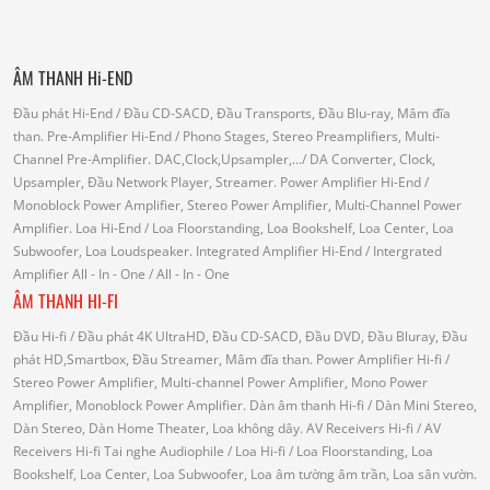
ÂM THANH Hi-END
Đầu phát Hi-End
/ Đầu CD-SACD, Đầu Transports, Đầu Blu-ray, Mâm đĩa
than.
Pre-Amplifier Hi-End
/ Phono Stages, Stereo Preamplifiers, Multi-
Channel Pre-Amplifier.
DAC,Clock,Upsampler,...
/ DA Converter, Clock,
Upsampler, Đầu Network Player, Streamer.
Power Amplifier Hi-End
/
Monoblock Power Amplifier, Stereo Power Amplifier, Multi-Channel Power
Amplifier.
Loa Hi-End
/ Loa Floorstanding, Loa Bookshelf, Loa Center, Loa
Subwoofer, Loa Loudspeaker.
Integrated Amplifier Hi-End
/ Intergrated
Amplifier
All - In - One
/ All - In - One
ÂM THANH HI-FI
Đầu Hi-fi
/ Đầu phát 4K UltraHD, Đầu CD-SACD, Đầu DVD, Đầu Bluray, Đầu
phát HD,Smartbox, Đầu Streamer, Mâm đĩa than.
Power Amplifier Hi-fi
/
Stereo Power Amplifier, Multi-channel Power Amplifier, Mono Power
Amplifier, Monoblock Power Amplifier.
Dàn âm thanh Hi-fi
/ Dàn Mini Stereo,
Dàn Stereo, Dàn Home Theater, Loa không dây.
AV Receivers Hi-fi
/ AV
Receivers Hi-fi
Tai nghe Audiophile
/
Loa Hi-fi
/ Loa Floorstanding, Loa
Bookshelf, Loa Center, Loa Subwoofer, Loa âm tường âm trần, Loa sân vườn.