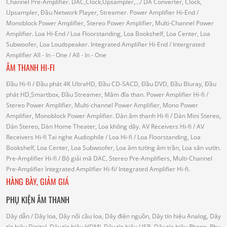
Channel Pre-Amplifier.
DAC,Clock,Upsampler,...
/ DA Converter, Clock,
Upsampler, Đầu Network Player, Streamer.
Power Amplifier Hi-End
/
Monoblock Power Amplifier, Stereo Power Amplifier, Multi-Channel Power
Amplifier.
Loa Hi-End
/ Loa Floorstanding, Loa Bookshelf, Loa Center, Loa
Subwoofer, Loa Loudspeaker.
Integrated Amplifier Hi-End
/ Intergrated
Amplifier
All - In - One
/ All - In - One
ÂM THANH HI-FI
Đầu Hi-fi
/ Đầu phát 4K UltraHD, Đầu CD-SACD, Đầu DVD, Đầu Bluray, Đầu
phát HD,Smartbox, Đầu Streamer, Mâm đĩa than.
Power Amplifier Hi-fi
/
Stereo Power Amplifier, Multi-channel Power Amplifier, Mono Power
Amplifier, Monoblock Power Amplifier.
Dàn âm thanh Hi-fi
/ Dàn Mini Stereo,
Dàn Stereo, Dàn Home Theater, Loa không dây.
AV Receivers Hi-fi
/ AV
Receivers Hi-fi
Tai nghe Audiophile
/
Loa Hi-fi
/ Loa Floorstanding, Loa
Bookshelf, Loa Center, Loa Subwoofer, Loa âm tường âm trần, Loa sân vườn.
Pre-Amplifier Hi-fi
/ Bộ giải mã DAC, Stereo Pre-Amplifiers, Multi-Channel
Pre-Amplifier
Integrated Amplifier Hi-fi
/ Integrated Amplifier Hi-fi.
HÀNG BÀY, GIẢM GIÁ
PHỤ KIỆN ÂM THANH
Dây dẫn
/ Dây loa, Dây nối cầu loa, Dây điện nguồn, Dây tín hiệu Analog, Dây
tín hiệu Digital, Dây tín hiệu HDMI, Dây tín hiệu USB, Dây tín hiệu Phono.
Phụ