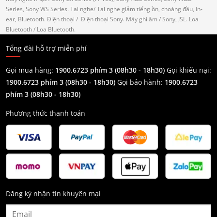
Series, Sony WS Series.
Tai nghe
/ Tai nghe giảm tiếng ồn, choàng đầu, In-
ear, Bluetooth.
Điện thoại
/ Điện thoại Sony.
Máy ghi âm
/ Sony, JSL.
Loa
Bluetooth
/ Loa Bluetooth.
Tổng đài hỗ trợ miễn phí
Gọi mua hàng:
1900.6723 phím 3 (08h30 - 18h30)
Gọi khiếu nại:
1900.6723 phím 3
(08h30 - 18h30)
Gọi bảo hành:
1900.6723
phím 3
(08h30 - 18h30)
Phương thức thanh toán
Đăng ký nhận tin khuyến mại