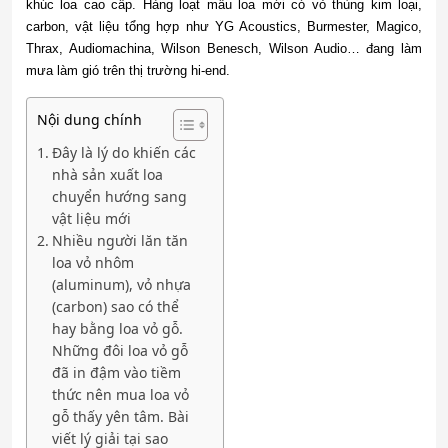
khúc loa cao cấp. Hàng loạt mẫu loa mới có vỏ thùng kim loại,
carbon, vật liệu tổng hợp như YG Acoustics, Burmester, Magico,
Thrax, Audiomachina, Wilson Benesch, Wilson Audio… đang làm
mưa làm gió trên thị trường hi-end.
Nội dung chính
Đây là lý do khiến các
nhà sản xuất loa
chuyển hướng sang
vật liệu mới
Nhiều người lăn tăn
loa vỏ nhôm
(aluminum), vỏ nhựa
(carbon) sao có thể
hay bằng loa vỏ gỗ.
Những đôi loa vỏ gỗ
đã in đậm vào tiềm
thức nên mua loa vỏ
gỗ thấy yên tâm. Bài
viết lý giải tại sao