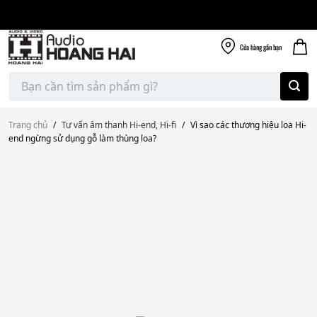
Giao nhanh miễn
Skip
phí
to
300k
content
Cửa hàng
gần bạn
Tìm
kiếm:
Trang chủ
/
Tư vấn âm thanh Hi-end, Hi-fi
/
Vì sao các thương hiệu loa Hi-
end ngừng sử dụng gỗ làm thùng loa?