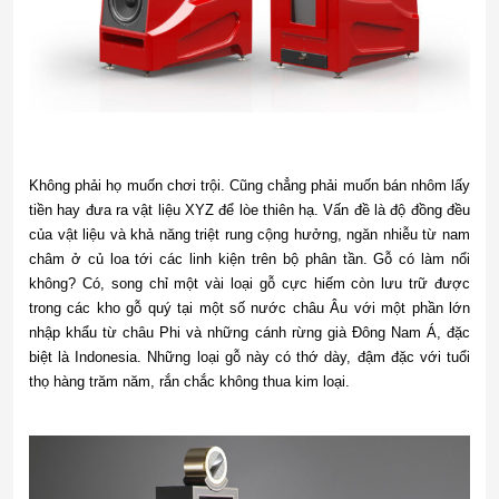
Không phải họ muốn chơi trội. Cũng chẳng phải muốn bán nhôm lấy
tiền hay đưa ra vật liệu XYZ để lòe thiên hạ. Vấn đề là độ đồng đều
của vật liệu và khả năng triệt rung cộng hưởng, ngăn nhiễu từ nam
châm ở củ loa tới các linh kiện trên bộ phân tần. Gỗ có làm nổi
không? Có, song chỉ một vài loại gỗ cực hiếm còn lưu trữ được
trong các kho gỗ quý tại một số nước châu Âu với một phần lớn
nhập khẩu từ châu Phi và những cánh rừng già Đông Nam Á, đặc
biệt là Indonesia. Những loại gỗ này có thớ dày, đậm đặc với tuổi
thọ hàng trăm năm, rắn chắc không thua kim loại.