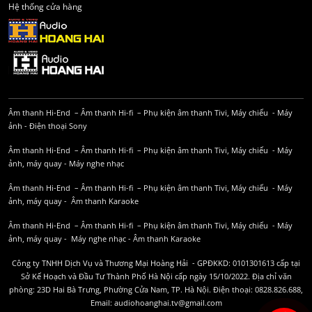
Hệ thống cửa hàng
Âm thanh Hi-End
–
Âm thanh Hi-fi
–
Phụ kiện âm thanh
Tivi, Máy chiếu
-
Máy
ảnh
-
Điện thoại Sony
Âm thanh Hi-End
–
Âm thanh Hi-fi
–
Phụ kiện âm thanh
Tivi, Máy chiếu
-
Máy
ảnh, máy quay
-
Máy nghe nhạc
Âm thanh Hi-End
–
Âm thanh Hi-fi
–
Phụ kiện âm thanh
Tivi, Máy chiếu
-
Máy
ảnh, máy quay
-
Âm thanh Karaoke
Âm thanh Hi-End
–
Âm thanh Hi-fi
–
Phụ kiện âm thanh
Tivi, Máy chiếu
-
Máy
ảnh, máy quay
-
Máy nghe nhạc
-
Âm thanh Karaoke
Công ty TNHH Dịch Vụ và Thương Mại Hoàng Hải - GPĐKKD: 0101301613 cấp tại
Sở Kế Hoạch và Đầu Tư Thành Phố Hà Nội cấp ngày 15/10/2022. Địa chỉ văn
phòng: 23D Hai Bà Trưng, Phường Cửa Nam, TP. Hà Nội. Điện thoại: 0828.826.688,
Email: audiohoanghai.tv@gmail.com