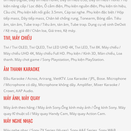
kiện nâng cấp
/ Lọc điện, Ổ cắm điện, Phụ kiện nguồn điện, Phụ kiện tín hiệu,
Cầu chì, Phụ kiện kết nối giắc 3.5mm, Cáp tai nghe.
Phụ kiện đặc biệt
/ Hộp
tiếp mass, Dây tiếp mass, Chân kê chống rung, Tonearm, Bóng dẫn.
Tiêu
âm, tán âm, Tube trap
/ Tiêu âm, tán âm, Tube trap.
Dụng cụ vệ sinh DeOxit
/
Kệ máy, giá đỡ
/ Chân loa, Giá treo, Kệ máy.
TIVI, MÁY CHIẾU
Tivi
/ Tivi OLED, Tivi QLED, Tivi LED UHD 4K, Tivi LED, Tivi 8K.
Máy chiếu
/
Máy chiếu UHD 4K, Máy chiếu Full HD.
Phụ kiện
/ Kính 3D, Màn chiếu, Loa
thanh.
Máy chơi game
/ Sony Playstation, Phụ kiện PlayStation.
ÂM THANH KARAOKE
Đầu Karaoke
/ Acnos, Arirang, VietKTV.
Loa Karaoke
/ JPL, Bose.
Microphone
/ Microphone có dây, Microphone không dây.
Amplifier, Mixer Karaoke
/
Crown, AAP Audio.
MÁY ẢNH, MÁY QUAY
Máy ảnh theo hãng
/ Máy ảnh Sony.Ống kính máy ảnh / Ống kính Sony.
Máy
quay Kĩ thuật số
/ Máy quay Handy Cam, Máy quay Action Cam.
MÁY NGHE NHẠC
Máy nghe nhạc
/ Sony ZX Series (Hi-res), Sony A&E Series, Sony W&B