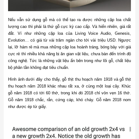
Nếu vẫn sử dụng gỗ mà có thể tạo ra được những cặp loa chất
lượng cao thì phải là thứ gỗ cực kỳ cao cấp. Và hiển nhiên, giá rất
đắt. Ví như những cặp loa của Living Voice Audio, Genesis,
Evolution… có giá từ vài trăm ngàn cho tới vài triệu USD. Ngược
lại, lỡ hám rẻ mà mua những cặp loa hoành tráng, bóng bảy với giá
cực rẻ thì nhiều khả năng bị ăn gian vật liệu, chưa bàn đến trình độ
công nghệ. Tức là những vật liệu ẩn bên trong như lõi gỗ, chất liệu
bộ phân tần không đạt tiêu chuẩn.
Hình ảnh dưới đây cho thấy, gỗ thịt thu hoạch năm 1918 và gỗ thịt
thu hoạch năm 2018 khác nhau rất xa, ở cùng một loại cây. Khúc
gỗ năm 1918 có tới 60 thớ, trong khi đó 2018 chỉ vỏn vẹn 16 thớ.
Gỗ năm 1918 chắc, rắn, cứng cáp, khó cháy. Gỗ năm 2018 nom
như được ép từ giấy.