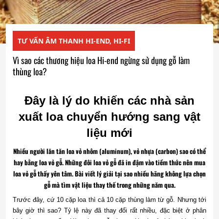
TƯ VẤN ÂM THANH HI-END, HI-FI
Vì sao các thương hiệu loa Hi-end ngừng sử dụng gỗ làm
thùng loa?
Đây là lý do khiến các nhà sản
xuất loa chuyển hướng sang vật
liệu mới
Nhiều người lăn tăn loa vỏ nhôm (aluminum), vỏ nhựa (carbon) sao có thể
hay bằng loa vỏ gỗ. Những đôi loa vỏ gỗ đã in đậm vào tiềm thức nên mua
loa vỏ gỗ thấy yên tâm. Bài viết lý giải tại sao nhiều hãng không lựa chọn
gỗ mà tìm vật liệu thay thế trong những năm qua.
Trước đây, cứ 10 cặp loa thì cả 10 cặp thùng làm từ gỗ. Nhưng tới
bây giờ thì sao? Tỷ lệ này đã thay đổi rất nhiều, đặc biệt ở phân