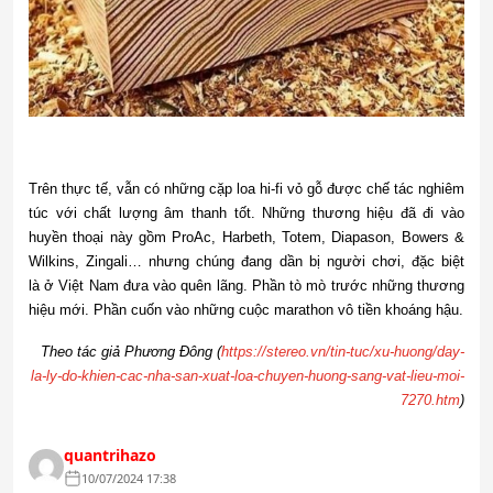
Trên thực tế, vẫn có những cặp loa hi-fi vỏ gỗ được chế tác nghiêm
túc với chất lượng âm thanh tốt. Những thương hiệu đã đi vào
huyền thoại này gồm ProAc, Harbeth, Totem, Diapason, Bowers &
Wilkins, Zingali… nhưng chúng đang dần bị người chơi, đặc biệt
là ở Việt Nam đưa vào quên lãng. Phần tò mò trước những thương
hiệu mới. Phần cuốn vào những cuộc marathon vô tiền khoáng hậu.
Theo tác giả Phương Đông (
https://stereo.vn/tin-tuc/xu-huong/day-
la-ly-do-khien-cac-nha-san-xuat-loa-chuyen-huong-sang-vat-lieu-moi-
7270.htm
)
quantrihazo
10/07/2024 17:38