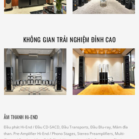
KHÔNG GIAN TRẢI NGHIỆM ĐỈNH CAO
ÂM THANH Hi-END
Đầu phát Hi-End
/ Đầu CD-SACD, Đầu Transports, Đầu Blu-ray, Mâm đĩa
than.
Pre-Amplifier Hi-End
/ Phono Stages, Stereo Preamplifiers, Multi-