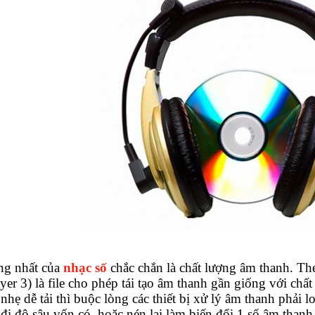
ng nhất của
nhạc số
chắc chắn là chất lượng âm thanh. The
er 3) là file cho phép tái tạo âm thanh gần giống với ch
 nhẹ dễ tải thì buộc lòng các thiết bị xử lý âm thanh phải
đi độ sâu vốn có, hoặc nén lại làm biến đổi 1 số âm tha