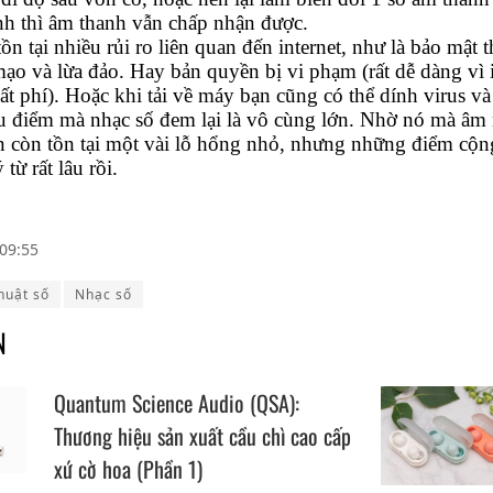
nh thì âm thanh vẫn chấp nhận được.
ồn tại nhiều rủi ro liên quan đến internet, như là bảo mật
mạo và lừa đảo. Hay bản quyền bị vi phạm (rất dễ dàng vì in
 phí). Hoặc khi tải về máy bạn cũng có thể dính virus và
 điểm mà nhạc số đem lại là vô cùng lớn. Nhờ nó mà âm n
n còn tồn tại một vài lỗ hổng nhỏ, nhưng những điểm cộn
từ rất lâu rồi.
09:55
huật số
Nhạc số
N
Quantum Science Audio (QSA):
Thương hiệu sản xuất cầu chì cao cấp
xứ cờ hoa (Phần 1)