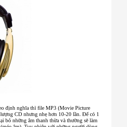
o định nghĩa thì file MP3 (Movie Picture
ất lượng CD nhưng nhẹ hơn 10-20 lần. Để có 1
 loại bỏ những âm thanh thừa và thường sẽ làm
nh (méo âm). Tuy nhiên với những người dùng