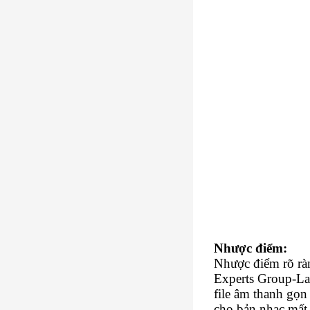
Nhược điểm:
Nhược điểm rõ rà
Experts Group-Lay
file âm thanh gọn
cho bản nhạc mất 