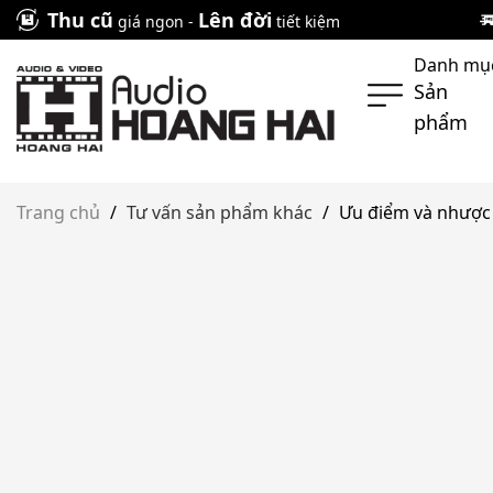
Skip
Thu cũ
Lên đời
giá ngon -
tiết kiệm
to
Danh mụ
content
Sản
phẩm
Trang chủ
/
Tư vấn sản phẩm khác
/
Ưu điểm và nhược