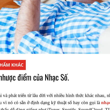
PHẨM KHÁC
nhược điểm của Nhạc Số.
i và phát triển từ lâu đời với nhiều hình thức khác nhau, 
ều vì nó có sẵn ở định dạng kỹ thuật số hay còn gọi là
nhạc
 thấy dễ dàng giống như iTunes, Spotify, SoundCloud, TI