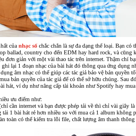
nhất của
nhạc số
chắc chắn là sự đa dạng thể loại. Bạn có t
ừ pop ballad, country cho đến EDM hay hard rock, và cũn
ều đơn giản với một vài thao tác trên internet. Thậm chí b
 ghi lại 1 đoạn nhạc của bài hát đó thông qua ứng dụng 
dụng âm nhạc có thể giúp các tác giả bảo vệ bản quyền tốt
 mua bản quyền của tác giả để có thể sở hữu chúng. Sau đ
bài hát, ví dụ như nâng cấp tài khoản như Spotify hay mua
hiều ưu điểm như:
(chỉ cần internet và bạn được phép tải về thì chỉ vài giây là
ng tải 1 bài hát rẻ hơn nhiều so với mua cả 1 album không 
àn toàn có thể kiểm tra lỗi file, chất lượng âm thanh thô