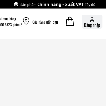
chính hãng - xuất VAT
Sản phẩm
đầy đủ
ọi mua hàng
gần bạn
Cửa hàng
900.6723 phím 3
Đăng nhập