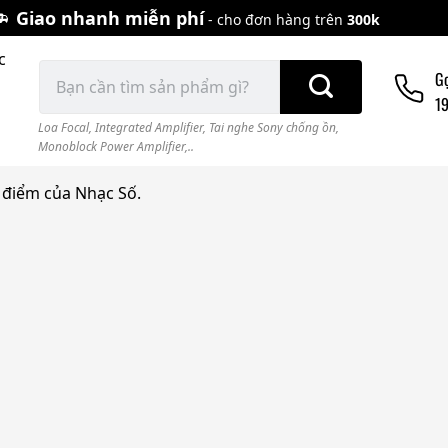
Giao nhanh miễn phí
- cho đơn hàng trên
300k
c
Tìm
G
kiếm:
1
Loa Focal
,
Integrated Amplifier
,
Tai nghe Sony chống ồn
,
Monoblock Power Amplifier,..
 điểm của Nhạc Số.