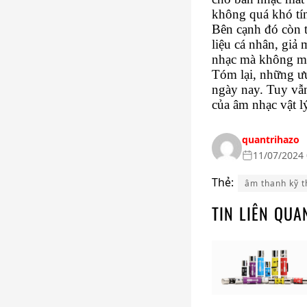
không quá khó tí
Bên cạnh đó còn t
liệu cá nhân, giả 
nhạc mà không mất
Tóm lại, những ưu
ngày nay. Tuy vẫ
của âm nhạc vật lý 
quantrihazo
11/07/2024 
Thẻ:
âm thanh kỹ t
TIN LIÊN QUA