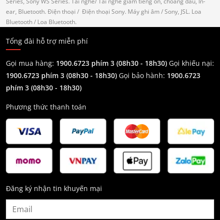
Series, Sony WS Series.
Tai nghe
/ Tai nghe giảm tiếng ồn, choàng đầu, In-
ear, Bluetooth.
Điện thoại
/ Điện thoại Sony.
Máy ghi âm
/ Sony, JSL.
Loa
Bluetooth
/ Loa Bluetooth.
Tổng đài hỗ trợ miễn phí
Gọi mua hàng:
1900.6723 phím 3 (08h30 - 18h30)
Gọi khiếu nại:
1900.6723 phím 3
(08h30 - 18h30)
Gọi bảo hành:
1900.6723
phím 3
(08h30 - 18h30)
Phương thức thanh toán
Đăng ký nhận tin khuyến mại