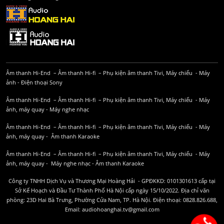
Âm thanh Hi-End
–
Âm thanh Hi-fi
–
Phụ kiện âm thanh
Tivi, Máy chiếu
-
Máy
ảnh
-
Điện thoại Sony
Âm thanh Hi-End
–
Âm thanh Hi-fi
–
Phụ kiện âm thanh
Tivi, Máy chiếu
-
Máy
ảnh, máy quay
-
Máy nghe nhạc
Âm thanh Hi-End
–
Âm thanh Hi-fi
–
Phụ kiện âm thanh
Tivi, Máy chiếu
-
Máy
ảnh, máy quay
-
Âm thanh Karaoke
Âm thanh Hi-End
–
Âm thanh Hi-fi
–
Phụ kiện âm thanh
Tivi, Máy chiếu
-
Máy
ảnh, máy quay
-
Máy nghe nhạc
-
Âm thanh Karaoke
Công ty TNHH Dịch Vụ và Thương Mại Hoàng Hải - GPĐKKD: 0101301613 cấp tại
Sở Kế Hoạch và Đầu Tư Thành Phố Hà Nội cấp ngày 15/10/2022. Địa chỉ văn
phòng: 23D Hai Bà Trưng, Phường Cửa Nam, TP. Hà Nội. Điện thoại: 0828.826.688,
Email: audiohoanghai.tv@gmail.com