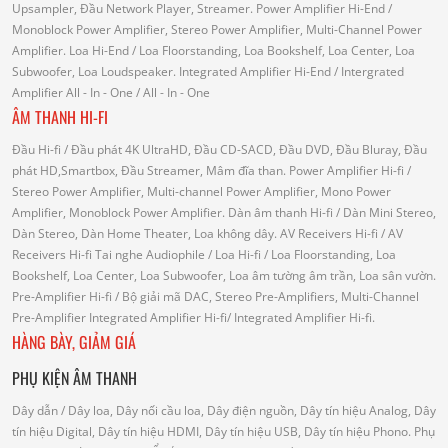
Upsampler, Đầu Network Player, Streamer.
Power Amplifier Hi-End
/
Monoblock Power Amplifier, Stereo Power Amplifier, Multi-Channel Power
Amplifier.
Loa Hi-End
/ Loa Floorstanding, Loa Bookshelf, Loa Center, Loa
Subwoofer, Loa Loudspeaker.
Integrated Amplifier Hi-End
/ Intergrated
Amplifier
All - In - One
/ All - In - One
ÂM THANH HI-FI
Đầu Hi-fi
/ Đầu phát 4K UltraHD, Đầu CD-SACD, Đầu DVD, Đầu Bluray, Đầu
phát HD,Smartbox, Đầu Streamer, Mâm đĩa than.
Power Amplifier Hi-fi
/
Stereo Power Amplifier, Multi-channel Power Amplifier, Mono Power
Amplifier, Monoblock Power Amplifier.
Dàn âm thanh Hi-fi
/ Dàn Mini Stereo,
Dàn Stereo, Dàn Home Theater, Loa không dây.
AV Receivers Hi-fi
/ AV
Receivers Hi-fi
Tai nghe Audiophile
/
Loa Hi-fi
/ Loa Floorstanding, Loa
Bookshelf, Loa Center, Loa Subwoofer, Loa âm tường âm trần, Loa sân vườn.
Pre-Amplifier Hi-fi
/ Bộ giải mã DAC, Stereo Pre-Amplifiers, Multi-Channel
Pre-Amplifier
Integrated Amplifier Hi-fi
/ Integrated Amplifier Hi-fi.
HÀNG BÀY, GIẢM GIÁ
PHỤ KIỆN ÂM THANH
Dây dẫn
/ Dây loa, Dây nối cầu loa, Dây điện nguồn, Dây tín hiệu Analog, Dây
tín hiệu Digital, Dây tín hiệu HDMI, Dây tín hiệu USB, Dây tín hiệu Phono.
Phụ