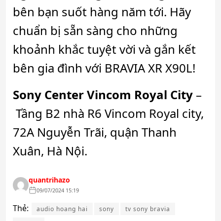
bên bạn suốt hàng năm tới. Hãy
chuẩn bị sẵn sàng cho những
khoảnh khắc tuyệt vời và gắn kết
bên gia đình với BRAVIA XR X90L!
Sony Center Vincom Royal City
–
Tầng B2 nhà R6 Vincom Royal city,
72A Nguyễn Trãi, quận Thanh
Xuân, Hà Nội.
quantrihazo
09/07/2024 15:19
Thẻ:
audio hoang hai
sony
tv sony bravia