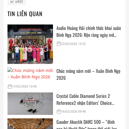
xr x90l
TIN LIÊN QUAN
Audio Hoàng Hải chính thức khai xuân
Bính Ngọ 2026: Rộn ràng ngày mở
cửa, trọn vẹn lời chúc đầu năm
22/02/2026 13:32
Chúc mừng năm mới – Xuân Bính Ngọ
2026
17/02/2026 10:45
Crystal Cable Diamond Series 2
Reference2 nhận Editors’ Choice
Award: Dedicated Audio 2026 từ The
16/02/2026 09:48
Absolute Sound
Gauder Akustik DARC 500 – “đỉnh
cao kỹ thuật Đức” trong thế giới loa