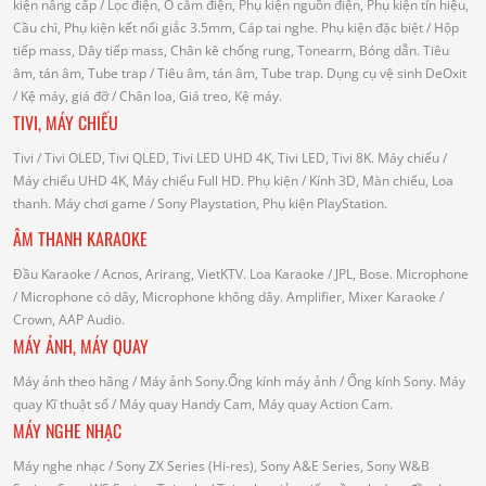
kiện nâng cấp
/ Lọc điện, Ổ cắm điện, Phụ kiện nguồn điện, Phụ kiện tín hiệu,
Cầu chì, Phụ kiện kết nối giắc 3.5mm, Cáp tai nghe.
Phụ kiện đặc biệt
/ Hộp
tiếp mass, Dây tiếp mass, Chân kê chống rung, Tonearm, Bóng dẫn.
Tiêu
âm, tán âm, Tube trap
/ Tiêu âm, tán âm, Tube trap.
Dụng cụ vệ sinh DeOxit
/
Kệ máy, giá đỡ
/ Chân loa, Giá treo, Kệ máy.
TIVI, MÁY CHIẾU
Tivi
/ Tivi OLED, Tivi QLED, Tivi LED UHD 4K, Tivi LED, Tivi 8K.
Máy chiếu
/
Máy chiếu UHD 4K, Máy chiếu Full HD.
Phụ kiện
/ Kính 3D, Màn chiếu, Loa
thanh.
Máy chơi game
/ Sony Playstation, Phụ kiện PlayStation.
ÂM THANH KARAOKE
Đầu Karaoke
/ Acnos, Arirang, VietKTV.
Loa Karaoke
/ JPL, Bose.
Microphone
/ Microphone có dây, Microphone không dây.
Amplifier, Mixer Karaoke
/
Crown, AAP Audio.
MÁY ẢNH, MÁY QUAY
Máy ảnh theo hãng
/ Máy ảnh Sony.Ống kính máy ảnh / Ống kính Sony.
Máy
quay Kĩ thuật số
/ Máy quay Handy Cam, Máy quay Action Cam.
MÁY NGHE NHẠC
Máy nghe nhạc
/ Sony ZX Series (Hi-res), Sony A&E Series, Sony W&B