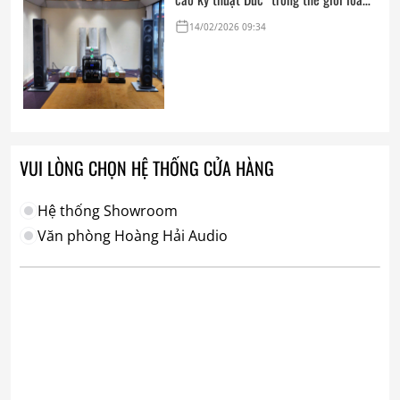
hi-end tham chiếu
14/02/2026 09:34
VUI LÒNG CHỌN HỆ THỐNG CỬA HÀNG
Hệ thống Showroom
Văn phòng Hoàng Hải Audio