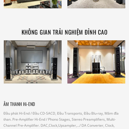
KHÔNG GIAN TRẢI NGHIỆM ĐỈNH CAO
ÂM THANH Hi-END
Đầu phát Hi-End
/ Đầu CD-SACD, Đầu Transports, Đầu Blu-ray, Mâm đĩa
than.
Pre-Amplifier Hi-End
/ Phono Stages, Stereo Preamplifiers, Multi-
Channel Pre-Amplifier.
DAC,Clock,Upsampler,...
/ DA Converter, Clock,