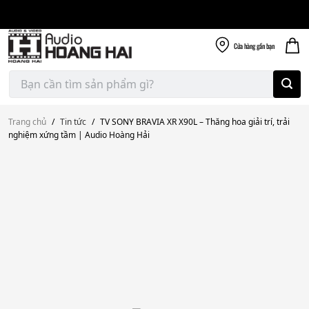
Giao nhanh miễn
Skip
phí
to
300k
content
Cửa hàng
gần bạn
Tìm
kiếm:
Trang chủ
/
Tin tức
/
TV SONY BRAVIA XR X90L – Thăng hoa giải trí, trải
nghiệm xứng tầm | Audio Hoàng Hải