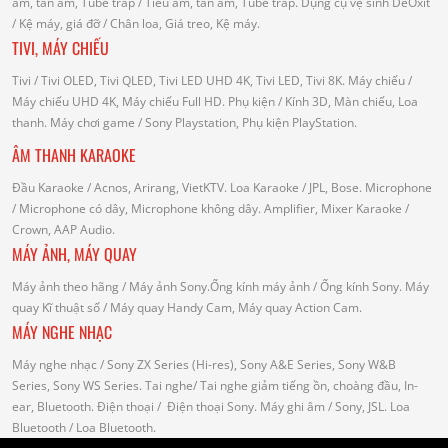
âm, tán âm, Tube trap
/ Tiêu âm, tán âm, Tube trap.
Dụng cụ vệ sinh DeOxit
/
Kệ máy, giá đỡ
/ Chân loa, Giá treo, Kệ máy.
TIVI, MÁY CHIẾU
Tivi
/ Tivi OLED, Tivi QLED, Tivi LED UHD 4K, Tivi LED, Tivi 8K.
Máy chiếu
/
Máy chiếu UHD 4K, Máy chiếu Full HD.
Phụ kiện
/ Kính 3D, Màn chiếu, Loa
thanh.
Máy chơi game
/ Sony Playstation, Phụ kiện PlayStation.
ÂM THANH KARAOKE
Đầu Karaoke
/ Acnos, Arirang, VietKTV.
Loa Karaoke
/ JPL, Bose.
Microphone
/ Microphone có dây, Microphone không dây.
Amplifier, Mixer Karaoke
/
Crown, AAP Audio.
MÁY ẢNH, MÁY QUAY
Máy ảnh theo hãng
/ Máy ảnh Sony.Ống kính máy ảnh / Ống kính Sony.
Máy
quay Kĩ thuật số
/ Máy quay Handy Cam, Máy quay Action Cam.
MÁY NGHE NHẠC
Máy nghe nhạc
/ Sony ZX Series (Hi-res), Sony A&E Series, Sony W&B
Series, Sony WS Series.
Tai nghe
/ Tai nghe giảm tiếng ồn, choàng đầu, In-
ear, Bluetooth.
Điện thoại
/ Điện thoại Sony.
Máy ghi âm
/ Sony, JSL.
Loa
Bluetooth
/ Loa Bluetooth.