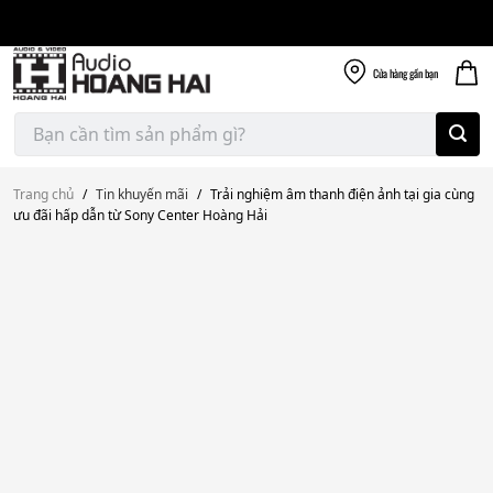
Giao nhanh miễn
Skip
phí
to
300k
content
Cửa hàng
gần bạn
Tìm
kiếm:
Trang chủ
/
Tin khuyến mãi
/
Trải nghiệm âm thanh điện ảnh tại gia cùng
ưu đãi hấp dẫn từ Sony Center Hoàng Hải