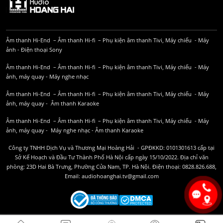
Âm thanh Hi-End
–
Âm thanh Hi-fi
–
Phụ kiện âm thanh
Tivi, Máy chiếu
-
Máy
ảnh
-
Điện thoại Sony
Âm thanh Hi-End
–
Âm thanh Hi-fi
–
Phụ kiện âm thanh
Tivi, Máy chiếu
-
Máy
ảnh, máy quay
-
Máy nghe nhạc
Âm thanh Hi-End
–
Âm thanh Hi-fi
–
Phụ kiện âm thanh
Tivi, Máy chiếu
-
Máy
ảnh, máy quay
-
Âm thanh Karaoke
Âm thanh Hi-End
–
Âm thanh Hi-fi
–
Phụ kiện âm thanh
Tivi, Máy chiếu
-
Máy
ảnh, máy quay
-
Máy nghe nhạc
-
Âm thanh Karaoke
Công ty TNHH Dịch Vụ và Thương Mại Hoàng Hải - GPĐKKD: 0101301613 cấp tại
Sở Kế Hoạch và Đầu Tư Thành Phố Hà Nội cấp ngày 15/10/2022. Địa chỉ văn
phòng: 23D Hai Bà Trưng, Phường Cửa Nam, TP. Hà Nội. Điện thoại: 0828.826.688,
Email: audiohoanghai.tv@gmail.com