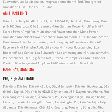
Subwoofer, Loa Loudspeaker.
Integrated Amplifier Hi-End
/ Intergrated
Amplifier
All - In - One
/ All - In - One
ÂM THANH HI-FI
Đầu Hi-fi
/ Đầu phát 4K UltraHD, Đầu CD-SACD, Đầu DVD, Đầu Bluray, Đầu
phát HD,Smartbox, Đầu Streamer, Mâm đĩa than.
Power Amplifier Hi-fi
/
Stereo Power Amplifier, Multi-channel Power Amplifier, Mono Power
Amplifier, Monoblock Power Amplifier.
Dàn âm thanh Hi-fi
/ Dàn Mini Stereo,
Dàn Stereo, Dàn Home Theater, Loa không dây.
AV Receivers Hi-fi
/ AV
Receivers Hi-fi
Tai nghe Audiophile
/
Loa Hi-fi
/ Loa Floorstanding, Loa
Bookshelf, Loa Center, Loa Subwoofer, Loa âm tường âm trần, Loa sân vườn.
Pre-Amplifier Hi-fi
/ Bộ giải mã DAC, Stereo Pre-Amplifiers, Multi-Channel
Pre-Amplifier
Integrated Amplifier Hi-fi
/ Integrated Amplifier Hi-fi.
HÀNG BÀY, GIẢM GIÁ
PHỤ KIỆN ÂM THANH
Dây dẫn
/ Dây loa, Dây nối cầu loa, Dây điện nguồn, Dây tín hiệu Analog, Dây
tín hiệu Digital, Dây tín hiệu HDMI, Dây tín hiệu USB, Dây tín hiệu Phono.
Phụ
kiện nâng cấp
/ Lọc điện, Ổ cắm điện, Phụ kiện nguồn điện, Phụ kiện tín hiệu,
Cầu chì, Phụ kiện kết nối giắc 3.5mm, Cáp tai nghe.
Phụ kiện đặc biệt
/ Hộp
tiếp mass, Dây tiếp mass, Chân kê chống rung, Tonearm, Bóng dẫn.
Tiêu