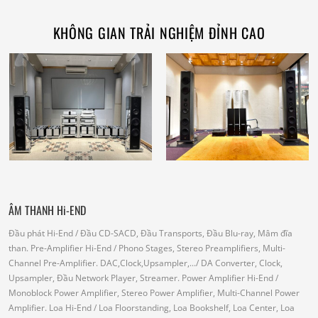
KHÔNG GIAN TRẢI NGHIỆM ĐỈNH CAO
ÂM THANH Hi-END
Đầu phát Hi-End
/ Đầu CD-SACD, Đầu Transports, Đầu Blu-ray, Mâm đĩa
than.
Pre-Amplifier Hi-End
/ Phono Stages, Stereo Preamplifiers, Multi-
Channel Pre-Amplifier.
DAC,Clock,Upsampler,...
/ DA Converter, Clock,
Upsampler, Đầu Network Player, Streamer.
Power Amplifier Hi-End
/
Monoblock Power Amplifier, Stereo Power Amplifier, Multi-Channel Power
Amplifier.
Loa Hi-End
/ Loa Floorstanding, Loa Bookshelf, Loa Center, Loa