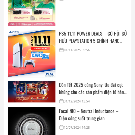
PS5 11.11 POWER DEALS – CƠ HỘI SỞ
HỮU PLAYSTATION 5 CHÍNH HÃNG
VỚI GIÁ SỐC
01/11/2025 09:56
Đón Tết 2025 cùng Sony: Ưu đãi cực
khủng cho các sản phẩm điện tử hàng
đầu!
31/12/2024 13:54
Focal NIC – Neutral Inductance –
Điện công suất trung gian
10/07/2024 14:28