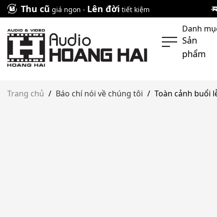
Skip
Thu cũ
Lên đời
giá ngon -
tiết kiệm
to
Danh mụ
content
Sản
phẩm
Trang chủ
/
Báo chí nói về chúng tôi
/
Toàn cảnh buổi l