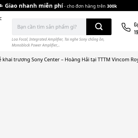
Giao nhanh miễn phí
- cho đơn hàng trên
300k
c
Tìm
G
kiếm:
1
Loa Focal
,
Integrated Amplifier
,
Tai nghe Sony chống ồn
,
Monoblock Power Amplifier,..
ễ khai trương Sony Center – Hoàng Hải tại TTTM Vincom Roy