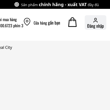
chính hãng - xuất VAT
Sản phẩm
đầy đủ
ọi mua hàng
gần bạn
Cửa hàng
900.6723 phím 3
Đăng nhập
al City