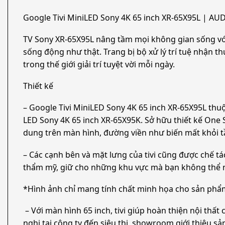
Google Tivi MiniLED Sony 4K 65 inch XR-65X95L | A
TV Sony XR-65X95L nâng tầm mọi không gian sống với 
sống động như thật. Trang bị bộ xử lý trí tuệ nhận 
trong thế giới giải trí tuyệt vời mỗi ngày.
Thiết kế
– Google Tivi MiniLED Sony 4K 65 inch XR-65X95L thu
LED Sony 4K 65 inch XR-65X95K. Sở hữu thiết kế One S
dung trên màn hình, đường viền như biến mất khỏi 
– Các cạnh bên và mặt lưng của tivi cũng được chế tác
thẩm mỹ, giữ cho những khu vực mà bạn không thể n
*Hình ảnh chỉ mang tính chất minh họa cho sản phẩ
– Với màn hình 65 inch, tivi giúp hoàn thiện nội thấ
nghị tại công ty đến siêu thị, showroom giới thiệu s