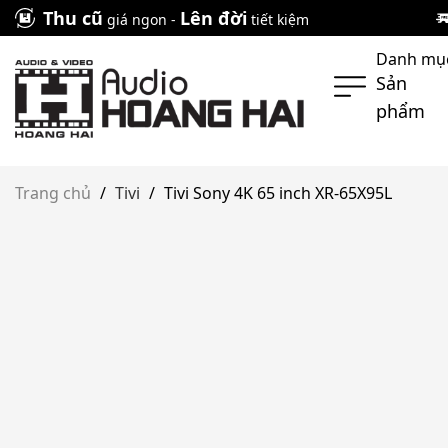
Skip
Thu cũ
Lên đời
giá ngon -
tiết kiệm
to
Danh mụ
content
Sản
phẩm
Trang chủ
/
Tivi
/
Tivi Sony 4K 65 inch XR-65X95L