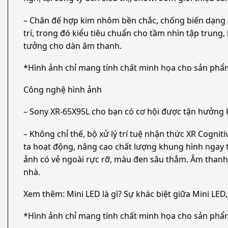
– Chân đế hợp kim nhôm bền chắc, chống biến dạng giú
trí, trong đó kiểu tiêu chuẩn cho tầm nhìn tập trung,
tưởng cho dàn âm thanh.
*Hình ảnh chỉ mang tính chất minh họa cho sản phẩ
Công nghệ hình ảnh
– Sony XR-65X95L cho bạn có cơ hội được tận hưởng k
– Không chỉ thế, bộ xử lý trí tuệ nhận thức XR Cognit
ta hoạt động, nâng cao chất lượng khung hình ngay tạ
ảnh có vẻ ngoài rực rỡ, màu đen sâu thẳm. Âm thanh
nhà.
Xem thêm: Mini LED là gì? Sự khác biệt giữa Mini LE
*Hình ảnh chỉ mang tính chất minh họa cho sản phẩ