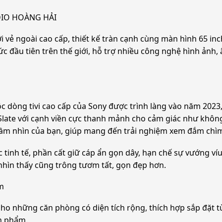
UDIO HOÀNG HẢI
vẻ ngoài cao cấp, thiết kế tràn cạnh cùng màn hình 65 inch
thức đầu tiên trên thế giới, hỗ trợ nhiều công nghệ hình ả
ộc dòng tivi cao cấp của Sony được trình làng vào năm 2023
late với cạnh viền cực thanh mảnh cho cảm giác như không v
tầm nhìn của bạn, giúp mang đến trải nghiệm xem đắm chì
 tinh tế, phần cất giữ cáp ẩn gọn dây, hạn chế sự vướng víu
hìn thấy cũng trông tươm tất, gọn đẹp hơn.
m
t cho những căn phòng có diện tích rộng, thích hợp sắp đặt
ản phẩm.