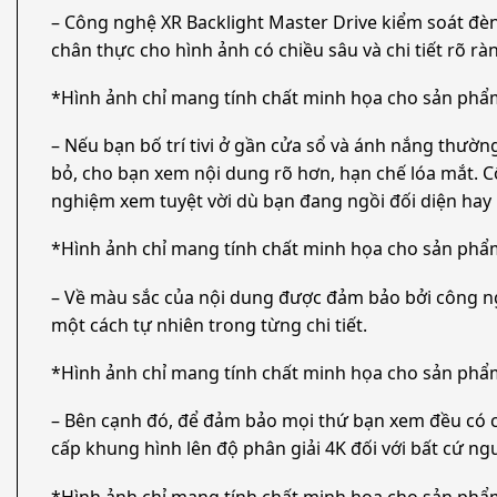
– Công nghệ XR Backlight Master Drive kiểm soát đ
chân thực cho hình ảnh có chiều sâu và chi tiết rõ rà
*Hình ảnh chỉ mang tính chất minh họa cho sản phẩ
– Nếu bạn bố trí tivi ở gần cửa sổ và ánh nắng thườn
bỏ, cho bạn xem nội dung rõ hơn, hạn chế lóa mắt. 
nghiệm xem tuyệt vời dù bạn đang ngồi đối diện hay n
*Hình ảnh chỉ mang tính chất minh họa cho sản phẩ
– Về màu sắc của nội dung được đảm bảo bởi công ng
một cách tự nhiên trong từng chi tiết.
*Hình ảnh chỉ mang tính chất minh họa cho sản phẩ
– Bên cạnh đó, để đảm bảo mọi thứ bạn xem đều có ch
cấp khung hình lên độ phân giải 4K đối với bất cứ n
*Hình ảnh chỉ mang tính chất minh họa cho sản phẩ