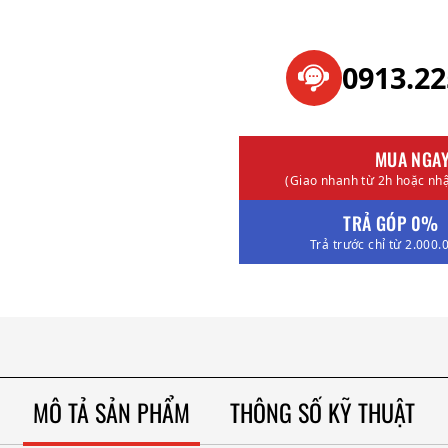
0913.2
MUA NGA
(Giao nhanh từ 2h hoặc nhậ
TRẢ GÓP 0%
Trả trước chỉ từ 2.000.
MÔ TẢ SẢN PHẨM
THÔNG SỐ KỸ THUẬT