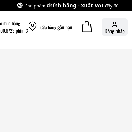
chính hãng - xuất VAT
Sản phẩm
đầy đủ
ọi mua hàng
gần bạn
Cửa hàng
900.6723 phím 3
Đăng nhập