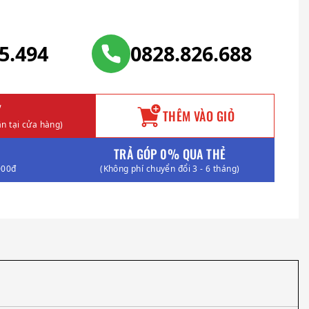
25.494
0828.826.688
Y
THÊM VÀO GIỎ
n tại cửa hàng)
TRẢ GÓP 0% QUA THẺ
000đ
(Không phí chuyển đổi 3 - 6 tháng)