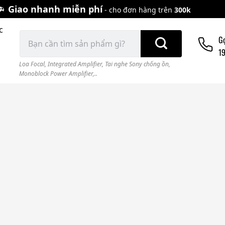
Giao nhanh miễn phí
- cho đơn hàng trên
300k
c
Tìm
G
kiếm:
1
Loa Focal
,
Integrated Amplifier
,
Tai nghe Sony chống ồn
,
Monoblock Power Amplifier,..