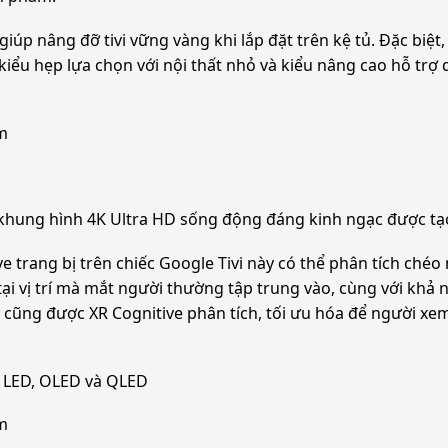
p nâng đỡ tivi vững vàng khi lắp đặt trên kệ tủ. Đặc biệt,
 kiểu hẹp lựa chọn với nội thất nhỏ và kiểu nâng cao hỗ trợ 
m
hung hình 4K Ultra HD sống động đáng kinh ngạc được tạo ra
ive trang bị trên chiếc Google Tivi này có thể phân tích ch
i vị trí mà mắt người thường tập trung vào, cùng với khả n
 cũng được XR Cognitive phân tích, tối ưu hóa để người x
D, LED, OLED và QLED
m