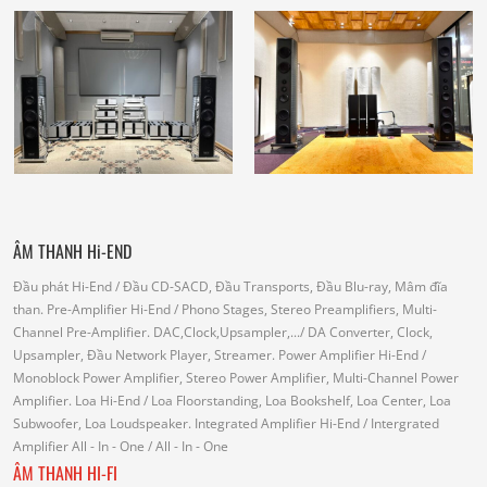
ÂM THANH Hi-END
Đầu phát Hi-End
/ Đầu CD-SACD, Đầu Transports, Đầu Blu-ray, Mâm đĩa
than.
Pre-Amplifier Hi-End
/ Phono Stages, Stereo Preamplifiers, Multi-
Channel Pre-Amplifier.
DAC,Clock,Upsampler,...
/ DA Converter, Clock,
Upsampler, Đầu Network Player, Streamer.
Power Amplifier Hi-End
/
Monoblock Power Amplifier, Stereo Power Amplifier, Multi-Channel Power
Amplifier.
Loa Hi-End
/ Loa Floorstanding, Loa Bookshelf, Loa Center, Loa
Subwoofer, Loa Loudspeaker.
Integrated Amplifier Hi-End
/ Intergrated
Amplifier
All - In - One
/ All - In - One
ÂM THANH HI-FI