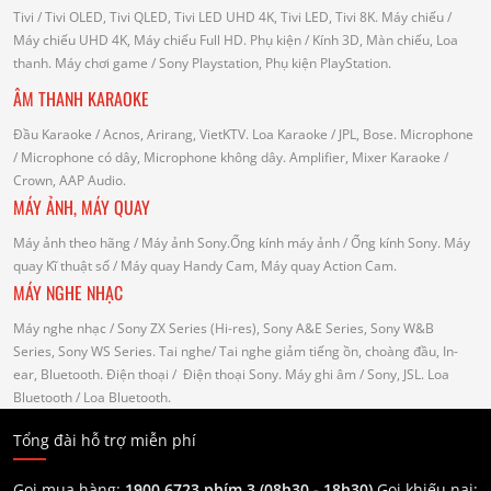
Tivi
/ Tivi OLED, Tivi QLED, Tivi LED UHD 4K, Tivi LED, Tivi 8K.
Máy chiếu
/
Máy chiếu UHD 4K, Máy chiếu Full HD.
Phụ kiện
/ Kính 3D, Màn chiếu, Loa
thanh.
Máy chơi game
/ Sony Playstation, Phụ kiện PlayStation.
ÂM THANH KARAOKE
Đầu Karaoke
/ Acnos, Arirang, VietKTV.
Loa Karaoke
/ JPL, Bose.
Microphone
/ Microphone có dây, Microphone không dây.
Amplifier, Mixer Karaoke
/
Crown, AAP Audio.
MÁY ẢNH, MÁY QUAY
Máy ảnh theo hãng
/ Máy ảnh Sony.Ống kính máy ảnh / Ống kính Sony.
Máy
quay Kĩ thuật số
/ Máy quay Handy Cam, Máy quay Action Cam.
MÁY NGHE NHẠC
Máy nghe nhạc
/ Sony ZX Series (Hi-res), Sony A&E Series, Sony W&B
Series, Sony WS Series.
Tai nghe
/ Tai nghe giảm tiếng ồn, choàng đầu, In-
ear, Bluetooth.
Điện thoại
/ Điện thoại Sony.
Máy ghi âm
/ Sony, JSL.
Loa
Bluetooth
/ Loa Bluetooth.
Tổng đài hỗ trợ miễn phí
Gọi mua hàng:
1900.6723 phím 3 (08h30 - 18h30)
Gọi khiếu nại: