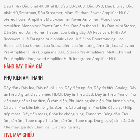
Đầu Hi-fi
/ Đầu phát 4K UltraHD, Đầu CD-SACD, Đầu DVD, Đầu Bluray, Đầu
phát HD,Smartbox, Đầu Streamer, Mâm đĩa than.
Power Amplifier Hi-fi
/
Stereo Power Amplifier, Multi-channel Power Amplifier, Mono Power
Amplifier, Monoblock Power Amplifier.
Dàn âm thanh Hi-fi
/ Dàn Mini Stereo,
Dàn Stereo, Dàn Home Theater, Loa không dây.
AV Receivers Hi-fi
/ AV
Receivers Hi-fi
Tai nghe Audiophile
/
Loa Hi-fi
/ Loa Floorstanding, Loa
Bookshelf, Loa Center, Loa Subwoofer, Loa âm tường âm trần, Loa sân vườn.
Pre-Amplifier Hi-fi
/ Bộ giải mã DAC, Stereo Pre-Amplifiers, Multi-Channel
Pre-Amplifier
Integrated Amplifier Hi-fi
/ Integrated Amplifier Hi-fi.
HÀNG BÀY, GIẢM GIÁ
PHỤ KIỆN ÂM THANH
Dây dẫn
/ Dây loa, Dây nối cầu loa, Dây điện nguồn, Dây tín hiệu Analog, Dây
tín hiệu Digital, Dây tín hiệu HDMI, Dây tín hiệu USB, Dây tín hiệu Phono.
Phụ
kiện nâng cấp
/ Lọc điện, Ổ cắm điện, Phụ kiện nguồn điện, Phụ kiện tín hiệu,
Cầu chì, Phụ kiện kết nối giắc 3.5mm, Cáp tai nghe.
Phụ kiện đặc biệt
/ Hộp
tiếp mass, Dây tiếp mass, Chân kê chống rung, Tonearm, Bóng dẫn.
Tiêu
âm, tán âm, Tube trap
/ Tiêu âm, tán âm, Tube trap.
Dụng cụ vệ sinh DeOxit
/
Kệ máy, giá đỡ
/ Chân loa, Giá treo, Kệ máy.
TIVI, MÁY CHIẾU