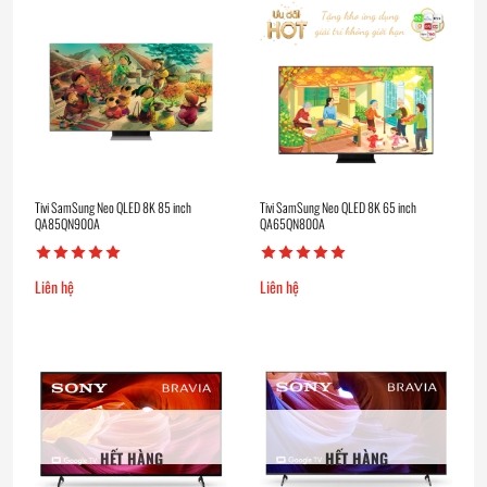
Tivi SamSung Neo QLED 8K 85 inch
Tivi SamSung Neo QLED 8K 65 inch
QA85QN900A
QA65QN800A
Liên hệ
Liên hệ
HẾT HÀNG
HẾT HÀNG