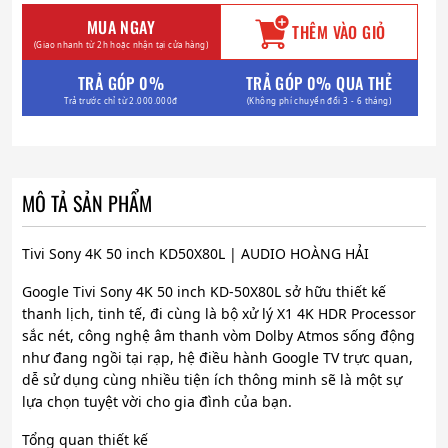
MUA NGAY
THÊM VÀO GIỎ
(Giao nhanh từ 2h hoặc nhận tại cửa hàng)
TRẢ GÓP 0%
TRẢ GÓP 0% QUA THẺ
Trả trước chỉ từ 2.000.000đ
(Không phí chuyển đổi 3 - 6 tháng)
MÔ TẢ SẢN PHẨM
Tivi Sony 4K 50 inch KD50X80L | AUDIO HOÀNG HẢI
Google Tivi Sony 4K 50 inch KD-50X80L sở hữu thiết kế
thanh lịch, tinh tế, đi cùng là bộ xử lý X1 4K HDR Processor
sắc nét, công nghệ âm thanh vòm Dolby Atmos sống động
như đang ngồi tại rạp, hệ điều hành Google TV trực quan,
dễ sử dụng cùng nhiều tiện ích thông minh sẽ là một sự
lựa chọn tuyệt vời cho gia đình của bạn.
Tổng quan thiết kế