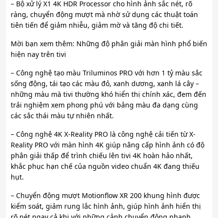
– Bộ xử lý X1 4K HDR Processor cho hình ảnh sắc nét, rõ
ràng, chuyển động mượt mà nhờ sử dụng các thuật toán
tiên tiến để giảm nhiễu, giảm mờ và tăng độ chi tiết.
Mời bạn xem thêm: Những độ phân giải màn hình phổ biến
hiện nay trên tivi
– Công nghệ tạo màu Triluminos PRO với hơn 1 tỷ màu sắc
sống động, tái tạo các màu đỏ, xanh dương, xanh lá cây –
những màu mà tivi thường khó hiển thị chính xác, đem đến
trải nghiệm xem phong phú với bảng màu đa dạng cùng
các sắc thái màu tự nhiên nhất.
– Công nghệ 4K X-Reality PRO là công nghệ cải tiến từ X-
Reality PRO với màn hình 4K giúp nâng cấp hình ảnh có độ
phân giải thấp để trình chiếu lên tivi 4K hoàn hảo nhất,
khắc phục hạn chế của nguồn video chuẩn 4K đang thiếu
hụt.
– Chuyển động mượt Motionflow XR 200 khung hình được
kiểm soát, giảm rung lắc hình ảnh, giúp hình ảnh hiển thị
rõ nét ngay cả khi với những cảnh chuyển động nhanh.