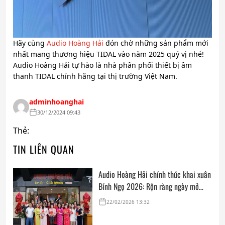
Hãy cùng
Audio Hoàng Hải
đón chờ những sản phẩm mới
nhất mang thương hiệu TIDAL vào năm 2025 quý vị nhé!
Audio Hoàng Hải tự hào là nhà phân phối thiết bị âm
thanh TIDAL chính hãng tại thị trường Việt Nam.
adminhoanghai
30/12/2024 09:43
Thẻ:
TIN LIÊN QUAN
Audio Hoàng Hải chính thức khai xuân
Bính Ngọ 2026: Rộn ràng ngày mở
cửa, trọn vẹn lời chúc đầu năm
22/02/2026 13:32