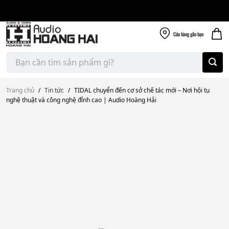
Giao nhanh miễn
Skip
phí
to
300k
content
Cửa hàng
gần bạn
Tìm
kiếm:
Trang chủ
/
Tin tức
/
TIDAL chuyển đến cơ sở chế tác mới – Nơi hội tụ
nghệ thuật và công nghệ đỉnh cao | Audio Hoàng Hải