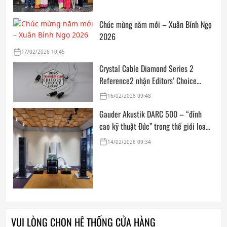
Chúc mừng năm mới – Xuân Bính Ngọ
2026
17/02/2026 10:45
Crystal Cable Diamond Series 2
Reference2 nhận Editors’ Choice
Award: Dedicated Audio 2026 từ The
16/02/2026 09:48
Absolute Sound
Gauder Akustik DARC 500 – “đỉnh
cao kỹ thuật Đức” trong thế giới loa
hi-end tham chiếu
14/02/2026 09:34
VUI LÒNG CHỌN HỆ THỐNG CỬA HÀNG