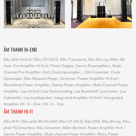
ÂM THANH Hi-END
Đầu phát Hi-End
/ Đầu CD-SACD, Đầu Transports, Đầu Blu-ray, Mâm đĩa
than.
Pre-Amplifier Hi-End
/ Phono Stages, Stereo Preamplifiers, Multi-
Channel Pre-Amplifier.
DAC,Clock,Upsampler,...
/ DA Converter, Clock,
Upsampler, Đầu Network Player, Streamer.
Power Amplifier Hi-End
/
Monoblock Power Amplifier, Stereo Power Amplifier, Multi-Channel Power
Amplifier.
Loa Hi-End
/ Loa Floorstanding, Loa Bookshelf, Loa Center, Loa
Subwoofer, Loa Loudspeaker.
Integrated Amplifier Hi-End
/ Intergrated
Amplifier
All - In - One
/ All - In - One
ÂM THANH HI-FI
Đầu Hi-fi
/ Đầu phát 4K UltraHD, Đầu CD-SACD, Đầu DVD, Đầu Bluray, Đầu
phát HD,Smartbox, Đầu Streamer, Mâm đĩa than.
Power Amplifier Hi-fi
/
Stereo Power Amplifier, Multi-channel Power Amplifier, Mono Power