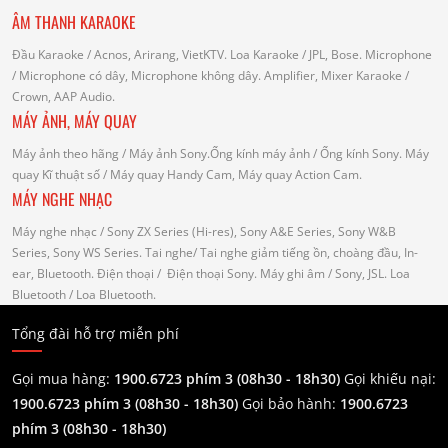
ÂM THANH KARAOKE
Đầu Karaoke
/ Acnos, Arirang, VietKTV.
Loa Karaoke
/ JPL, Bose.
Microphone
/ Microphone có dây, Microphone không dây.
Amplifier, Mixer Karaoke
/
Crown, AAP Audio.
MÁY ẢNH, MÁY QUAY
Máy ảnh theo hãng
/ Máy ảnh Sony.Ống kính máy ảnh / Ống kính Sony.
Máy
quay Kĩ thuật số
/ Máy quay Handy Cam, Máy quay Action Cam.
MÁY NGHE NHẠC
Máy nghe nhạc
/ Sony ZX Series (Hi-res), Sony A&E Series, Sony W&B
Series, Sony WS Series.
Tai nghe
/ Tai nghe giảm tiếng ồn, choàng đầu, In-
ear, Bluetooth.
Điện thoại
/ Điện thoại Sony.
Máy ghi âm
/ Sony, JSL.
Loa
Bluetooth
/ Loa Bluetooth.
Tổng đài hỗ trợ miễn phí
Gọi mua hàng:
1900.6723 phím 3 (08h30 - 18h30)
Gọi khiếu nại:
1900.6723 phím 3
(08h30 - 18h30)
Gọi bảo hành:
1900.6723
phím 3
(08h30 - 18h30)