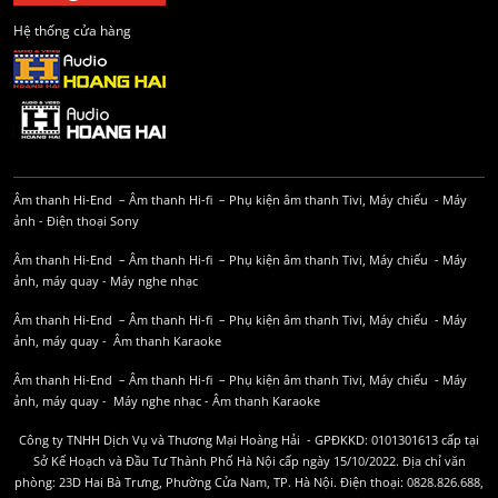
Hệ thống cửa hàng
Âm thanh Hi-End
–
Âm thanh Hi-fi
–
Phụ kiện âm thanh
Tivi, Máy chiếu
-
Máy
ảnh
-
Điện thoại Sony
Âm thanh Hi-End
–
Âm thanh Hi-fi
–
Phụ kiện âm thanh
Tivi, Máy chiếu
-
Máy
ảnh, máy quay
-
Máy nghe nhạc
Âm thanh Hi-End
–
Âm thanh Hi-fi
–
Phụ kiện âm thanh
Tivi, Máy chiếu
-
Máy
ảnh, máy quay
-
Âm thanh Karaoke
Âm thanh Hi-End
–
Âm thanh Hi-fi
–
Phụ kiện âm thanh
Tivi, Máy chiếu
-
Máy
ảnh, máy quay
-
Máy nghe nhạc
-
Âm thanh Karaoke
Công ty TNHH Dịch Vụ và Thương Mại Hoàng Hải - GPĐKKD: 0101301613 cấp tại
Sở Kế Hoạch và Đầu Tư Thành Phố Hà Nội cấp ngày 15/10/2022. Địa chỉ văn
phòng: 23D Hai Bà Trưng, Phường Cửa Nam, TP. Hà Nội. Điện thoại: 0828.826.688,