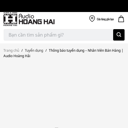
Giao nhanh miễn
Skip
phí
to
300k
content
Cửa hàng
gần bạn
Tìm
kiếm:
Trang chủ
/
Tuyển dụng
/
Thông báo tuyển dụng – Nhân Viên Bán Hàng |
Audio Hoàng Hải