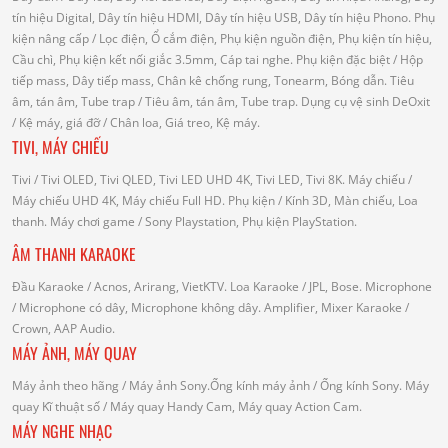
tín hiệu Digital, Dây tín hiệu HDMI, Dây tín hiệu USB, Dây tín hiệu Phono.
Phụ
kiện nâng cấp
/ Lọc điện, Ổ cắm điện, Phụ kiện nguồn điện, Phụ kiện tín hiệu,
Cầu chì, Phụ kiện kết nối giắc 3.5mm, Cáp tai nghe.
Phụ kiện đặc biệt
/ Hộp
tiếp mass, Dây tiếp mass, Chân kê chống rung, Tonearm, Bóng dẫn.
Tiêu
âm, tán âm, Tube trap
/ Tiêu âm, tán âm, Tube trap.
Dụng cụ vệ sinh DeOxit
/
Kệ máy, giá đỡ
/ Chân loa, Giá treo, Kệ máy.
TIVI, MÁY CHIẾU
Tivi
/ Tivi OLED, Tivi QLED, Tivi LED UHD 4K, Tivi LED, Tivi 8K.
Máy chiếu
/
Máy chiếu UHD 4K, Máy chiếu Full HD.
Phụ kiện
/ Kính 3D, Màn chiếu, Loa
thanh.
Máy chơi game
/ Sony Playstation, Phụ kiện PlayStation.
ÂM THANH KARAOKE
Đầu Karaoke
/ Acnos, Arirang, VietKTV.
Loa Karaoke
/ JPL, Bose.
Microphone
/ Microphone có dây, Microphone không dây.
Amplifier, Mixer Karaoke
/
Crown, AAP Audio.
MÁY ẢNH, MÁY QUAY
Máy ảnh theo hãng
/ Máy ảnh Sony.Ống kính máy ảnh / Ống kính Sony.
Máy
quay Kĩ thuật số
/ Máy quay Handy Cam, Máy quay Action Cam.
MÁY NGHE NHẠC