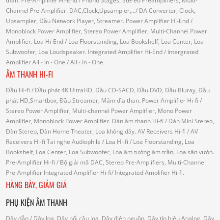
than.
Pre-Amplifier Hi-End
/ Phono Stages, Stereo Preamplifiers, Multi-
Channel Pre-Amplifier.
DAC,Clock,Upsampler,...
/ DA Converter, Clock,
Upsampler, Đầu Network Player, Streamer.
Power Amplifier Hi-End
/
Monoblock Power Amplifier, Stereo Power Amplifier, Multi-Channel Power
Amplifier.
Loa Hi-End
/ Loa Floorstanding, Loa Bookshelf, Loa Center, Loa
Subwoofer, Loa Loudspeaker.
Integrated Amplifier Hi-End
/ Intergrated
Amplifier
All - In - One
/ All - In - One
ÂM THANH HI-FI
Đầu Hi-fi
/ Đầu phát 4K UltraHD, Đầu CD-SACD, Đầu DVD, Đầu Bluray, Đầu
phát HD,Smartbox, Đầu Streamer, Mâm đĩa than.
Power Amplifier Hi-fi
/
Stereo Power Amplifier, Multi-channel Power Amplifier, Mono Power
Amplifier, Monoblock Power Amplifier.
Dàn âm thanh Hi-fi
/ Dàn Mini Stereo,
Dàn Stereo, Dàn Home Theater, Loa không dây.
AV Receivers Hi-fi
/ AV
Receivers Hi-fi
Tai nghe Audiophile
/
Loa Hi-fi
/ Loa Floorstanding, Loa
Bookshelf, Loa Center, Loa Subwoofer, Loa âm tường âm trần, Loa sân vườn.
Pre-Amplifier Hi-fi
/ Bộ giải mã DAC, Stereo Pre-Amplifiers, Multi-Channel
Pre-Amplifier
Integrated Amplifier Hi-fi
/ Integrated Amplifier Hi-fi.
HÀNG BÀY, GIẢM GIÁ
PHỤ KIỆN ÂM THANH
Dây dẫn
/ Dây loa, Dây nối cầu loa, Dây điện nguồn, Dây tín hiệu Analog, Dây