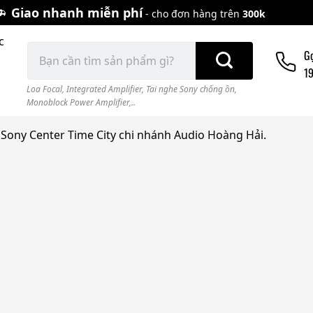
Giao nhanh miễn phí
- cho đơn hàng trên
300k
c
Tìm
G
kiếm:
1
Loa Focal
,
Integrated Amplifier
,
Tai nghe Sony chống ồn
,
Monoblock Power Amplifier,..
ony Center Time City chi nhánh Audio Hoàng Hải.