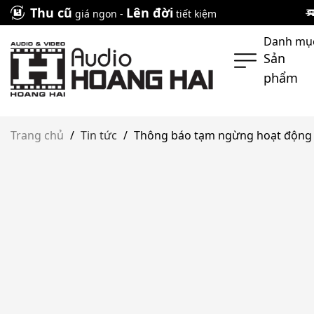
Skip
Thu cũ
Lên đời
giá ngon -
tiết kiệm
to
Danh mụ
content
Sản
phẩm
Trang chủ
/
Tin tức
/
Thông báo tạm ngừng hoạt động S