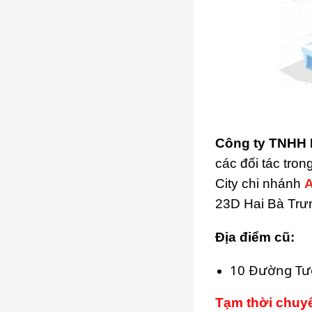
Công ty TNHH 
các đối tác tro
City chi nhánh
A
23D Hai Bà Trư
Địa điểm cũ:
10 Đường Tươ
Tạm thời chuy