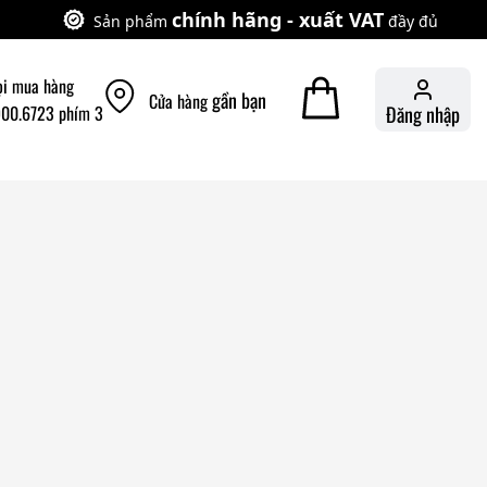
chính hãng - xuất VAT
Sản phẩm
đầy đủ
ọi mua hàng
gần bạn
Cửa hàng
900.6723 phím 3
Đăng nhập