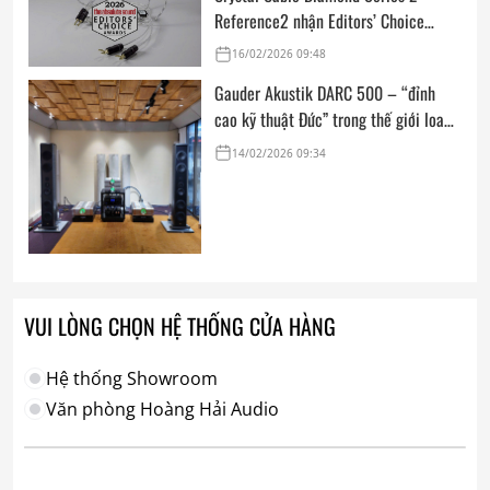
Reference2 nhận Editors’ Choice
Award: Dedicated Audio 2026 từ The
16/02/2026 09:48
Absolute Sound
Gauder Akustik DARC 500 – “đỉnh
cao kỹ thuật Đức” trong thế giới loa
hi-end tham chiếu
14/02/2026 09:34
VUI LÒNG CHỌN HỆ THỐNG CỬA HÀNG
Hệ thống Showroom
Văn phòng Hoàng Hải Audio