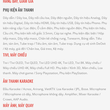
HÀNG BÀY, GIẢM GIÁ
PHỤ KIỆN ÂM THANH
Dây dẫn
/ Dây loa, Dây nối cầu loa, Dây điện nguồn, Dây tín hiệu Analog, Dây
tín hiệu Digital, Dây tín hiệu HDMI, Dây tín hiệu USB, Dây tín hiệu Phono.
Phụ
kiện nâng cấp
/ Lọc điện, Ổ cắm điện, Phụ kiện nguồn điện, Phụ kiện tín hiệu,
Cầu chì, Phụ kiện kết nối giắc 3.5mm, Cáp tai nghe.
Phụ kiện đặc biệt
/ Hộp
tiếp mass, Dây tiếp mass, Chân kê chống rung, Tonearm, Bóng dẫn.
Tiêu
âm, tán âm, Tube trap
/ Tiêu âm, tán âm, Tube trap.
Dụng cụ vệ sinh DeOxit
/
Kệ máy, giá đỡ
/ Chân loa, Giá treo, Kệ máy.
TIVI, MÁY CHIẾU
Tivi
/ Tivi OLED, Tivi QLED, Tivi LED UHD 4K, Tivi LED, Tivi 8K.
Máy chiếu
/
Máy chiếu UHD 4K, Máy chiếu Full HD.
Phụ kiện
/ Kính 3D, Màn chiếu, Loa
thanh.
Máy chơi game
/ Sony Playstation, Phụ kiện PlayStation.
ÂM THANH KARAOKE
Đầu Karaoke
/ Acnos, Arirang, VietKTV.
Loa Karaoke
/ JPL, Bose.
Microphone
/ Microphone có dây, Microphone không dây.
Amplifier, Mixer Karaoke
/
Crown, AAP Audio.
MÁY ẢNH, MÁY QUAY