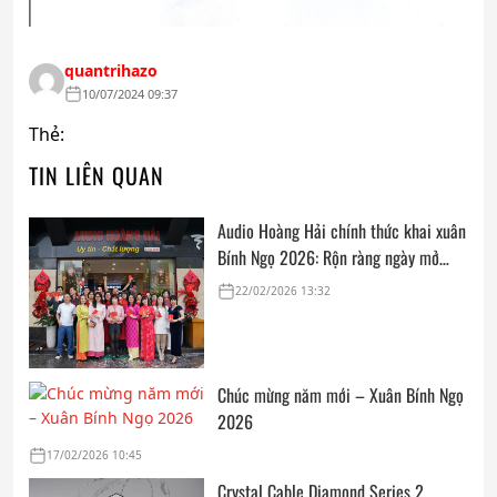
quantrihazo
10/07/2024 09:37
Thẻ:
TIN LIÊN QUAN
Audio Hoàng Hải chính thức khai xuân
Bính Ngọ 2026: Rộn ràng ngày mở
cửa, trọn vẹn lời chúc đầu năm
22/02/2026 13:32
Chúc mừng năm mới – Xuân Bính Ngọ
2026
17/02/2026 10:45
Crystal Cable Diamond Series 2