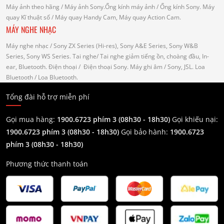
Máy ảnh theo hãng
/ Máy ảnh Sony.Ống kính máy ảnh / Ống kính Sony.
Máy
quay Kĩ thuật số
/ Máy quay Handy Cam, Máy quay Action Cam.
MÁY NGHE NHẠC
Máy nghe nhạc
/ Sony ZX Series (Hi-res), Sony A&E Series, Sony W&B
Series, Sony WS Series.
Tai nghe
/ Tai nghe giảm tiếng ồn, choàng đầu, In-
ear, Bluetooth.
Điện thoại
/ Điện thoại Sony.
Máy ghi âm
/ Sony, JSL.
Loa
Bluetooth
/ Loa Bluetooth.
Tổng đài hỗ trợ miễn phí
Gọi mua hàng:
1900.6723 phím 3 (08h30 - 18h30)
Gọi khiếu nại:
1900.6723 phím 3
(08h30 - 18h30)
Gọi bảo hành:
1900.6723
phím 3
(08h30 - 18h30)
Phương thức thanh toán