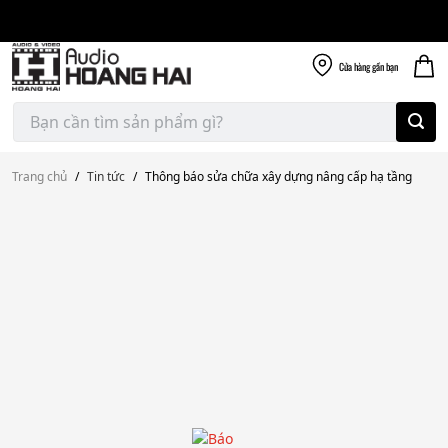
Giao nhanh miễn
Skip
phí
to
300k
content
Cửa hàng
gần bạn
Tìm
kiếm:
Trang chủ
/
Tin tức
/
Thông báo sửa chữa xây dựng nâng cấp hạ tầng