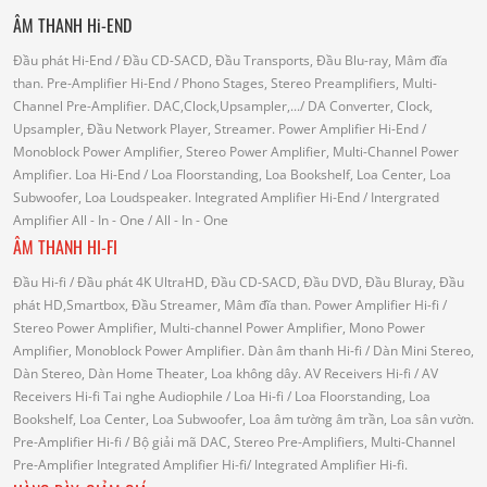
ÂM THANH Hi-END
Đầu phát Hi-End
/ Đầu CD-SACD, Đầu Transports, Đầu Blu-ray, Mâm đĩa
than.
Pre-Amplifier Hi-End
/ Phono Stages, Stereo Preamplifiers, Multi-
Channel Pre-Amplifier.
DAC,Clock,Upsampler,...
/ DA Converter, Clock,
Upsampler, Đầu Network Player, Streamer.
Power Amplifier Hi-End
/
Monoblock Power Amplifier, Stereo Power Amplifier, Multi-Channel Power
Amplifier.
Loa Hi-End
/ Loa Floorstanding, Loa Bookshelf, Loa Center, Loa
Subwoofer, Loa Loudspeaker.
Integrated Amplifier Hi-End
/ Intergrated
Amplifier
All - In - One
/ All - In - One
ÂM THANH HI-FI
Đầu Hi-fi
/ Đầu phát 4K UltraHD, Đầu CD-SACD, Đầu DVD, Đầu Bluray, Đầu
phát HD,Smartbox, Đầu Streamer, Mâm đĩa than.
Power Amplifier Hi-fi
/
Stereo Power Amplifier, Multi-channel Power Amplifier, Mono Power
Amplifier, Monoblock Power Amplifier.
Dàn âm thanh Hi-fi
/ Dàn Mini Stereo,
Dàn Stereo, Dàn Home Theater, Loa không dây.
AV Receivers Hi-fi
/ AV
Receivers Hi-fi
Tai nghe Audiophile
/
Loa Hi-fi
/ Loa Floorstanding, Loa
Bookshelf, Loa Center, Loa Subwoofer, Loa âm tường âm trần, Loa sân vườn.
Pre-Amplifier Hi-fi
/ Bộ giải mã DAC, Stereo Pre-Amplifiers, Multi-Channel
Pre-Amplifier
Integrated Amplifier Hi-fi
/ Integrated Amplifier Hi-fi.