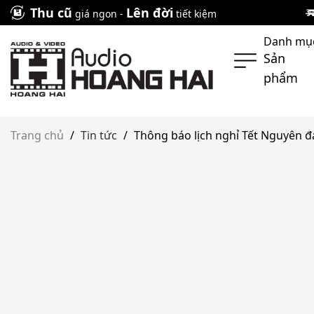
Skip
Thu cũ
Lên đời
giá ngon -
tiết kiệm
to
Danh mụ
content
Sản
phẩm
Trang chủ
/
Tin tức
/
Thông báo lịch nghỉ Tết Nguyên 