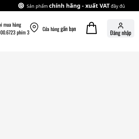
chính hãng - xuất VAT
Sản phẩm
đầy đủ
ọi mua hàng
gần bạn
Cửa hàng
900.6723 phím 3
Đăng nhập