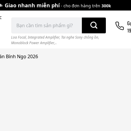
Giao nhanh miễn phí
- cho đơn hàng trên
300k
c
Tìm
G
kiếm:
1
Loa Focal
,
Integrated Amplifier
,
Tai nghe Sony chống ồn
,
Monoblock Power Amplifier,..
đán Bính Ngọ 2026