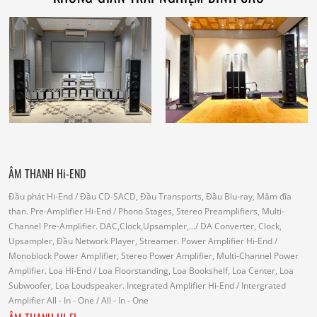
ÂM THANH Hi-END
Đầu phát Hi-End
/ Đầu CD-SACD, Đầu Transports, Đầu Blu-ray, Mâm đĩa
than.
Pre-Amplifier Hi-End
/ Phono Stages, Stereo Preamplifiers, Multi-
Channel Pre-Amplifier.
DAC,Clock,Upsampler,...
/ DA Converter, Clock,
Upsampler, Đầu Network Player, Streamer.
Power Amplifier Hi-End
/
Monoblock Power Amplifier, Stereo Power Amplifier, Multi-Channel Power
Amplifier.
Loa Hi-End
/ Loa Floorstanding, Loa Bookshelf, Loa Center, Loa
Subwoofer, Loa Loudspeaker.
Integrated Amplifier Hi-End
/ Intergrated
Amplifier
All - In - One
/ All - In - One