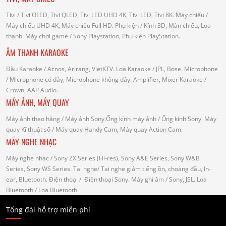
Tivi
/ Tivi OLED, Tivi QLED, Tivi LED UHD 4K, Tivi LED, Tivi 8K.
Máy chiếu
/
Máy chiếu UHD 4K, Máy chiếu Full HD.
Phụ kiện
/ Kính 3D, Màn chiếu, Loa
thanh.
Máy chơi game
/ Sony Playstation, Phụ kiện PlayStation.
ÂM THANH KARAOKE
Đầu Karaoke
/ Acnos, Arirang, VietKTV.
Loa Karaoke
/ JPL, Bose.
Microphone
/ Microphone có dây, Microphone không dây.
Amplifier, Mixer Karaoke
/
Crown, AAP Audio.
MÁY ẢNH, MÁY QUAY
Máy ảnh theo hãng
/ Máy ảnh Sony.Ống kính máy ảnh / Ống kính Sony.
Máy
quay Kĩ thuật số
/ Máy quay Handy Cam, Máy quay Action Cam.
MÁY NGHE NHẠC
Máy nghe nhạc
/ Sony ZX Series (Hi-res), Sony A&E Series, Sony W&B
Series, Sony WS Series.
Tai nghe
/ Tai nghe giảm tiếng ồn, choàng đầu, In-
ear, Bluetooth.
Điện thoại
/ Điện thoại Sony.
Máy ghi âm
/ Sony, JSL.
Loa
Bluetooth
/ Loa Bluetooth.
Tổng đài hỗ trợ miễn phí