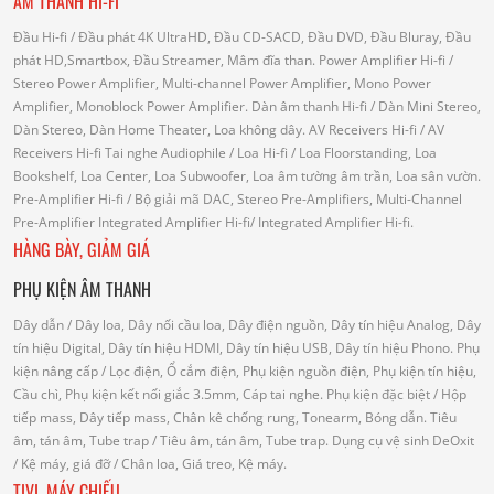
ÂM THANH HI-FI
Đầu Hi-fi
/ Đầu phát 4K UltraHD, Đầu CD-SACD, Đầu DVD, Đầu Bluray, Đầu
phát HD,Smartbox, Đầu Streamer, Mâm đĩa than.
Power Amplifier Hi-fi
/
Stereo Power Amplifier, Multi-channel Power Amplifier, Mono Power
Amplifier, Monoblock Power Amplifier.
Dàn âm thanh Hi-fi
/ Dàn Mini Stereo,
Dàn Stereo, Dàn Home Theater, Loa không dây.
AV Receivers Hi-fi
/ AV
Receivers Hi-fi
Tai nghe Audiophile
/
Loa Hi-fi
/ Loa Floorstanding, Loa
Bookshelf, Loa Center, Loa Subwoofer, Loa âm tường âm trần, Loa sân vườn.
Pre-Amplifier Hi-fi
/ Bộ giải mã DAC, Stereo Pre-Amplifiers, Multi-Channel
Pre-Amplifier
Integrated Amplifier Hi-fi
/ Integrated Amplifier Hi-fi.
HÀNG BÀY, GIẢM GIÁ
PHỤ KIỆN ÂM THANH
Dây dẫn
/ Dây loa, Dây nối cầu loa, Dây điện nguồn, Dây tín hiệu Analog, Dây
tín hiệu Digital, Dây tín hiệu HDMI, Dây tín hiệu USB, Dây tín hiệu Phono.
Phụ
kiện nâng cấp
/ Lọc điện, Ổ cắm điện, Phụ kiện nguồn điện, Phụ kiện tín hiệu,
Cầu chì, Phụ kiện kết nối giắc 3.5mm, Cáp tai nghe.
Phụ kiện đặc biệt
/ Hộp
tiếp mass, Dây tiếp mass, Chân kê chống rung, Tonearm, Bóng dẫn.
Tiêu
âm, tán âm, Tube trap
/ Tiêu âm, tán âm, Tube trap.
Dụng cụ vệ sinh DeOxit
/
Kệ máy, giá đỡ
/ Chân loa, Giá treo, Kệ máy.
TIVI, MÁY CHIẾU