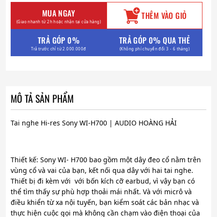
MUA NGAY
THÊM VÀO GIỎ
(Giao nhanh từ 2h hoặc nhận tại cửa hàng)
TRẢ GÓP 0%
TRẢ GÓP 0% QUA THẺ
Trả trước chỉ từ 2.000.000đ
(Không phí chuyển đổi 3 - 6 tháng)
MÔ TẢ SẢN PHẨM
Tai nghe Hi-res Sony WI-H700 | AUDIO HOÀNG HẢI
Thiết kế: Sony WI- H700 bao gồm một dây đeo cổ nằm trên
vùng cổ và vai của bạn, kết nối qua dây với hai tai nghe.
Thiết bị đi kèm với với bốn kích cỡ earbud, vì vậy bạn có
thể tìm thấy sự phù hợp thoải mái nhất. Và với micrô và
điều khiển từ xa nội tuyến, bạn kiểm soát các bản nhạc và
thực hiện cuộc gọi mà không cần chạm vào điện thoại của