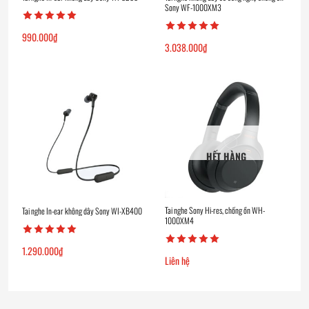
Sony WF-1000XM3
990.000
₫
3.038.000
₫
HẾT HÀNG
Tai nghe Sony Hi-res, chống ồn WH-
Tai nghe In-ear không dây Sony WI-XB400
1000XM4
1.290.000
₫
Liên hệ