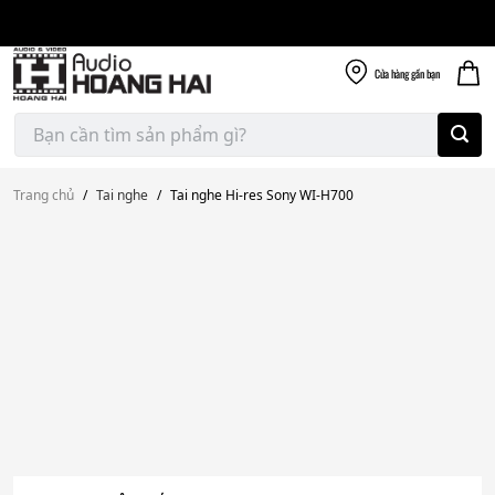
Giao nhanh miễn
Skip
phí
to
300k
content
Cửa hàng
gần bạn
Tìm
kiếm:
Trang chủ
/
Tai nghe
/
Tai nghe Hi-res Sony WI-H700