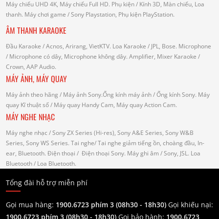
Máy chiếu UHD 4K, Máy chiếu Full HD.
Phụ kiện
/ Kính 3D, Màn chiếu, Loa
thanh.
Máy chơi game
/ Sony Playstation, Phụ kiện PlayStation.
ÂM THANH KARAOKE
Đầu Karaoke
/ Acnos, Arirang, VietKTV.
Loa Karaoke
/ JPL, Bose.
Microphone
/ Microphone có dây, Microphone không dây.
Amplifier, Mixer Karaoke
/
Crown, AAP Audio.
MÁY ẢNH, MÁY QUAY
Máy ảnh theo hãng
/ Máy ảnh Sony.Ống kính máy ảnh / Ống kính Sony.
Máy
quay Kĩ thuật số
/ Máy quay Handy Cam, Máy quay Action Cam.
MÁY NGHE NHẠC
Máy nghe nhạc
/ Sony ZX Series (Hi-res), Sony A&E Series, Sony W&B
Series, Sony WS Series.
Tai nghe
/ Tai nghe giảm tiếng ồn, choàng đầu, In-
ear, Bluetooth.
Điện thoại
/ Điện thoại Sony.
Máy ghi âm
/ Sony, JSL.
Loa
Bluetooth
/ Loa Bluetooth.
Tổng đài hỗ trợ miễn phí
Gọi mua hàng:
1900.6723 phím 3 (08h30 - 18h30)
Gọi khiếu nại:
1900.6723 phím 3
(08h30 - 18h30)
Gọi bảo hành:
1900.6723