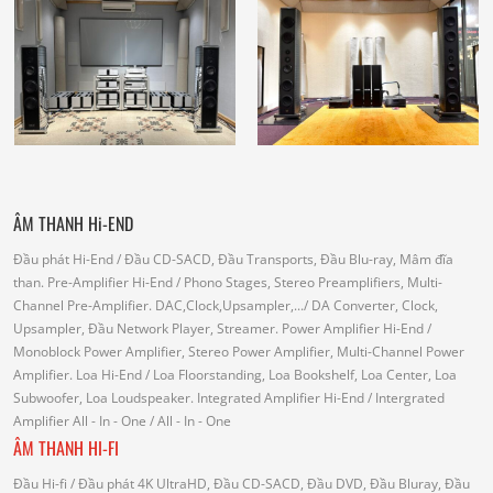
ÂM THANH Hi-END
Đầu phát Hi-End
/ Đầu CD-SACD, Đầu Transports, Đầu Blu-ray, Mâm đĩa
than.
Pre-Amplifier Hi-End
/ Phono Stages, Stereo Preamplifiers, Multi-
Channel Pre-Amplifier.
DAC,Clock,Upsampler,...
/ DA Converter, Clock,
Upsampler, Đầu Network Player, Streamer.
Power Amplifier Hi-End
/
Monoblock Power Amplifier, Stereo Power Amplifier, Multi-Channel Power
Amplifier.
Loa Hi-End
/ Loa Floorstanding, Loa Bookshelf, Loa Center, Loa
Subwoofer, Loa Loudspeaker.
Integrated Amplifier Hi-End
/ Intergrated
Amplifier
All - In - One
/ All - In - One
ÂM THANH HI-FI
Đầu Hi-fi
/ Đầu phát 4K UltraHD, Đầu CD-SACD, Đầu DVD, Đầu Bluray, Đầu