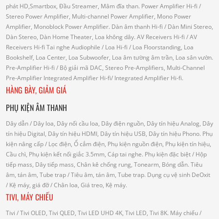
phát HD,Smartbox, Đầu Streamer, Mâm đĩa than.
Power Amplifier Hi-fi
/
Stereo Power Amplifier, Multi-channel Power Amplifier, Mono Power
Amplifier, Monoblock Power Amplifier.
Dàn âm thanh Hi-fi
/ Dàn Mini Stereo,
Dàn Stereo, Dàn Home Theater, Loa không dây.
AV Receivers Hi-fi
/ AV
Receivers Hi-fi
Tai nghe Audiophile
/
Loa Hi-fi
/ Loa Floorstanding, Loa
Bookshelf, Loa Center, Loa Subwoofer, Loa âm tường âm trần, Loa sân vườn.
Pre-Amplifier Hi-fi
/ Bộ giải mã DAC, Stereo Pre-Amplifiers, Multi-Channel
Pre-Amplifier
Integrated Amplifier Hi-fi
/ Integrated Amplifier Hi-fi.
HÀNG BÀY, GIẢM GIÁ
PHỤ KIỆN ÂM THANH
Dây dẫn
/ Dây loa, Dây nối cầu loa, Dây điện nguồn, Dây tín hiệu Analog, Dây
tín hiệu Digital, Dây tín hiệu HDMI, Dây tín hiệu USB, Dây tín hiệu Phono.
Phụ
kiện nâng cấp
/ Lọc điện, Ổ cắm điện, Phụ kiện nguồn điện, Phụ kiện tín hiệu,
Cầu chì, Phụ kiện kết nối giắc 3.5mm, Cáp tai nghe.
Phụ kiện đặc biệt
/ Hộp
tiếp mass, Dây tiếp mass, Chân kê chống rung, Tonearm, Bóng dẫn.
Tiêu
âm, tán âm, Tube trap
/ Tiêu âm, tán âm, Tube trap.
Dụng cụ vệ sinh DeOxit
/
Kệ máy, giá đỡ
/ Chân loa, Giá treo, Kệ máy.
TIVI, MÁY CHIẾU
Tivi
/ Tivi OLED, Tivi QLED, Tivi LED UHD 4K, Tivi LED, Tivi 8K.
Máy chiếu
/