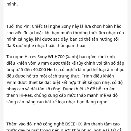
mình.
Tuổi thọ Pin: Chiếc tai nghe Sony này là lựa chọn hoàn hảo
cho việc đi lại hoặc khi bạn muốn thưởng thức âm nhạc của
mình cả ngày, khi được sạc đầy, bạn có thể tận hưởng tối
đa 8 giờ nghe nhạc hoặc thời gian thoại.
Tai nghe Hi-res Sony WI-H700 (Xanh) bao gồm các trình
điều khiển vòm 9 mm được thiết kế tùy chỉnh với tần số đáp
ứng từ 5 đến 40.000 Hertz, có nghĩa là mọi thể loại âm nhạc
đều được hỗ trợ một cách trung thực. Trình điều khiển
9mm được thiết kế đặc biệt kết hợp thiết kế gọn nhẹ, có độ
nhạy cao và dải tần số rộng. Được thiết kế để hỗ trợ âm
thanh Hi-Res, chúng cung cấp mức thấp mạnh mẽ và độ
sáng cân bằng cao bất kể loại nhạc bạn đang nghe.
Thêm vào đó, nhờ công nghệ DSEE HX, âm thanh tầm cao
trước đây bị mất trong nén được khôi phục, nghĩa là tất cả