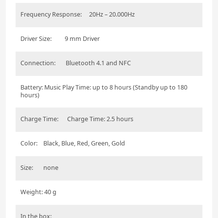
Frequency Response: 20Hz – 20.000Hz
Driver Size: 9 mm Driver
Connection: Bluetooth 4.1 and NFC
Battery: Music Play Time: up to 8 hours (Standby up to 180
hours)
Charge Time: Charge Time: 2.5 hours
Color: Black, Blue, Red, Green, Gold
Size: none
Weight: 40 g
In the box: