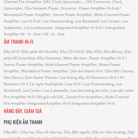
Channel Pre-Amplifier.
DAC,Clock,Upsampler,...
/ DA Converter, Clock,
Upsampler, Đầu Network Player, Streamer.
Power Amplifier Hi-End
/
Monoblock Power Amplifier, Stereo Power Amplifier, Multi-Channel Power
Amplifier.
Loa Hi-End
/ Loa Floorstanding, Loa Bookshelf, Loa Center, Loa
Subwoofer, Loa Loudspeaker.
Integrated Amplifier Hi-End
/ Intergrated
Amplifier
All - In - One
/ All - In - One
ÂM THANH HI-FI
Đầu Hi-fi
/ Đầu phát 4K UltraHD, Đầu CD-SACD, Đầu DVD, Đầu Bluray, Đầu
phát HD,Smartbox, Đầu Streamer, Mâm đĩa than.
Power Amplifier Hi-fi
/
Stereo Power Amplifier, Multi-channel Power Amplifier, Mono Power
Amplifier, Monoblock Power Amplifier.
Dàn âm thanh Hi-fi
/ Dàn Mini Stereo,
Dàn Stereo, Dàn Home Theater, Loa không dây.
AV Receivers Hi-fi
/ AV
Receivers Hi-fi
Tai nghe Audiophile
/
Loa Hi-fi
/ Loa Floorstanding, Loa
Bookshelf, Loa Center, Loa Subwoofer, Loa âm tường âm trần, Loa sân vườn.
Pre-Amplifier Hi-fi
/ Bộ giải mã DAC, Stereo Pre-Amplifiers, Multi-Channel
Pre-Amplifier
Integrated Amplifier Hi-fi
/ Integrated Amplifier Hi-fi.
HÀNG BÀY, GIẢM GIÁ
PHỤ KIỆN ÂM THANH
Dây dẫn
/ Dây loa, Dây nối cầu loa, Dây điện nguồn, Dây tín hiệu Analog, Dây