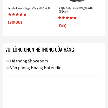
Tai nghe Sony Hi-res, chống ồn WH-
Tai nghe In-ear không dây Sony WI-XB400
1000XM4
1.290.000
₫
Liên hệ
VUI LÒNG CHỌN HỆ THỐNG CỬA HÀNG
Hệ thống Showroom
Văn phòng Hoàng Hải Audio