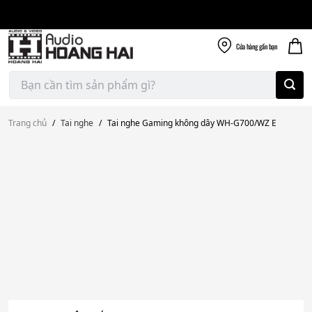
Giao nhanh miễn
Skip
phí
to
300k
content
Cửa hàng
gần bạn
Tìm
kiếm:
Trang chủ
/
Tai nghe
/
Tai nghe Gaming không dây WH-G700/WZ E