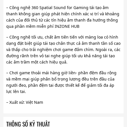
– Công nghệ 360 Spatial Sound for Gaming tái tạo âm
thanh không gian giúp phát hiện chính xác vị trí và khoảng
cách của đối thủ từ các tín hiệu âm thanh đa hướng thông
qua phần mềm miễn phí INZONE HUB
– Công nghệ tối ưu, chất âm tiên tiến với màng loa có hình
dạng đặt biệt giúp tái tạo chân thực cả âm thanh tần số cao
và thấp cho trải nghiệm chơi game đắm chìm. Ngoài ra, các
đường rãnh trên vỏ tai nghe giúp tối ưu khả năng tái tạo
các âm trầm một cách hiệu quả.
– Chơi game thoải mái hàng giờ liền- phần đệm đầu rộng
và mềm mại giúp phân bổ trọng lượng đều trên đầu của
ngưới đeo, phần đệm tai được thiết kế để giảm tối đa áp
lực lên tai.
– Xuất xứ: Việt Nam
THÔNG SỐ KỸ THUẬT