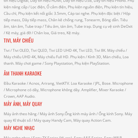
tín hiệu Digital, Dây tín hiệu HDMI, Dây tín hiệu USB, Dây tín hiệu Phono.
Phụ
kiện nâng cấp
/ Lọc điện, Ổ cắm điện, Phụ kiện nguồn điện, Phụ kiện tín hiệu,
Cầu chì, Phụ kiện kết nối giắc 3.5mm, Cáp tai nghe.
Phụ kiện đặc biệt
/ Hộp
tiếp mass, Dây tiếp mass, Chân kê chống rung, Tonearm, Bóng dẫn.
Tiêu
âm, tán âm, Tube trap
/ Tiêu âm, tán âm, Tube trap.
Dụng cụ vệ sinh DeOxit
/
Kệ máy, giá đỡ
/ Chân loa, Giá treo, Kệ máy.
TIVI, MÁY CHIẾU
Tivi
/ Tivi OLED, Tivi QLED, Tivi LED UHD 4K, Tivi LED, Tivi 8K.
Máy chiếu
/
Máy chiếu UHD 4K, Máy chiếu Full HD.
Phụ kiện
/ Kính 3D, Màn chiếu, Loa
thanh.
Máy chơi game
/ Sony Playstation, Phụ kiện PlayStation.
ÂM THANH KARAOKE
Đầu Karaoke
/ Acnos, Arirang, VietKTV.
Loa Karaoke
/ JPL, Bose.
Microphone
/ Microphone có dây, Microphone không dây.
Amplifier, Mixer Karaoke
/
Crown, AAP Audio.
MÁY ẢNH, MÁY QUAY
Máy ảnh theo hãng
/ Máy ảnh Sony.Ống kính máy ảnh / Ống kính Sony.
Máy
quay Kĩ thuật số
/ Máy quay Handy Cam, Máy quay Action Cam.
MÁY NGHE NHẠC
Máy nghe nhạc
/ Sony ZX Series (Hi-res), Sony A&E Series, Sony W&B