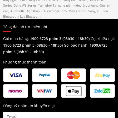
Series, Sony WS Series.
Tai nghe
/ Tai nghe giảm tiếng ồn, choàng đầu, In-
ear, Bluetooth.
Điện thoại
/ Điện thoại Sony.
Máy ghi âm
/ Sony, JSL.
Loa
Bluetooth
/ Loa Bluetooth.
Tổng đài hỗ trợ miễn phí
Gọi mua hàng:
1900.6723 phím 3 (08h30 - 18h30)
Gọi khiếu nại:
1900.6723 phím 3
(08h30 - 18h30)
Gọi bảo hành:
1900.6723
phím 3
(08h30 - 18h30)
Phương thức thanh toán
Đăng ký nhận tin khuyến mại