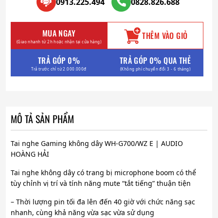
0913.225.494
0828.826.688
MUA NGAY
THÊM VÀO GIỎ
(Giao nhanh từ 2h hoặc nhận tại cửa hàng)
TRẢ GÓP 0%
TRẢ GÓP 0% QUA THẺ
Trả trước chỉ từ 2.000.000đ
(Không phí chuyển đổi 3 - 6 tháng)
MÔ TẢ SẢN PHẨM
Tai nghe Gaming không dây WH-G700/WZ E | AUDIO
HOÀNG HẢI
Tai nghe không dây có trang bị microphone boom có thể
tùy chỉnh vị trí và tính năng mute “tắt tiếng” thuận tiện
– Thời lượng pin tối đa lên đến 40 giờ với chức năng sạc
nhanh, cùng khả năng vừa sạc vừa sử dụng