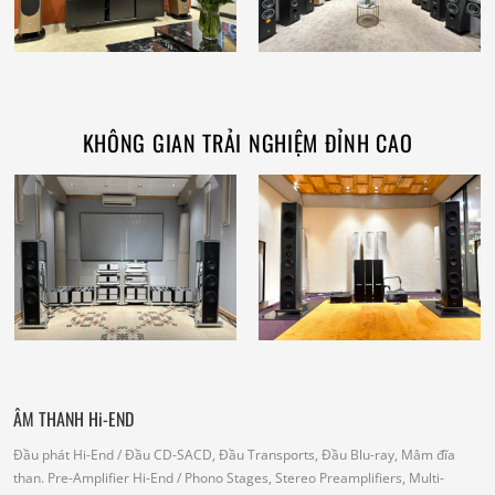
KHÔNG GIAN TRẢI NGHIỆM ĐỈNH CAO
ÂM THANH Hi-END
Đầu phát Hi-End
/ Đầu CD-SACD, Đầu Transports, Đầu Blu-ray, Mâm đĩa
than.
Pre-Amplifier Hi-End
/ Phono Stages, Stereo Preamplifiers, Multi-