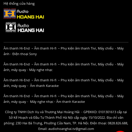
Hệ thống cửa hàng
Âm thanh Hi-End
–
Âm thanh Hi-fi
–
Phụ kiện âm thanh
Tivi, Máy chiếu
-
Máy
ảnh
-
Điện thoại Sony
Âm thanh Hi-End
–
Âm thanh Hi-fi
–
Phụ kiện âm thanh
Tivi, Máy chiếu
-
Máy
ảnh, máy quay
-
Máy nghe nhạc
Âm thanh Hi-End
–
Âm thanh Hi-fi
–
Phụ kiện âm thanh
Tivi, Máy chiếu
-
Máy
ảnh, máy quay
-
Âm thanh Karaoke
Âm thanh Hi-End
–
Âm thanh Hi-fi
–
Phụ kiện âm thanh
Tivi, Máy chiếu
-
Máy
ảnh, máy quay
-
Máy nghe nhạc
-
Âm thanh Karaoke
Công ty TNHH Dịch Vụ và Thương Mại Hoàng Hải - GPĐKKD: 0101301613 cấp tại
Sở Kế Hoạch và Đầu Tư Thành Phố Hà Nội cấp ngày 15/10/2022. Địa chỉ văn
phòng: 23D Hai Bà Trưng, Phường Cửa Nam, TP. Hà Nội. Điện thoại: 0828.826.688,
Email: audiohoanghai.tv@gmail.com