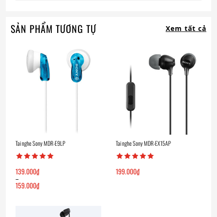
SẢN PHẨM TƯƠNG TỰ
Xem tất cả
Tai nghe Sony MDR-E9LP
Tai nghe Sony MDR-EX15AP
139.000
₫
199.000
₫
–
159.000
₫
Khoảng
giá:
từ
139.000₫
đến