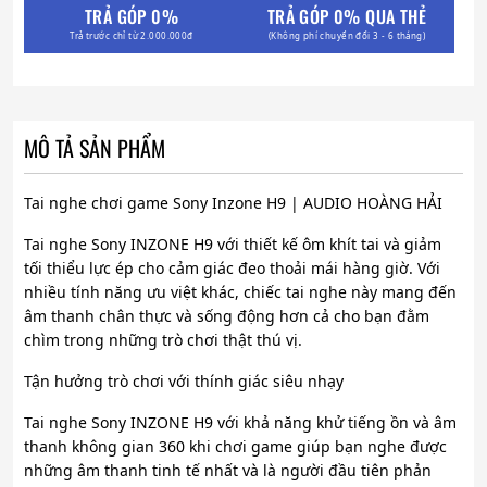
TRẢ GÓP 0%
TRẢ GÓP 0% QUA THẺ
Trả trước chỉ từ 2.000.000đ
(Không phí chuyển đổi 3 - 6 tháng)
MÔ TẢ SẢN PHẨM
Tai nghe chơi game Sony Inzone H9 | AUDIO HOÀNG HẢI
Tai nghe Sony INZONE H9 với thiết kế ôm khít tai và giảm
tối thiểu lực ép cho cảm giác đeo thoải mái hàng giờ. Với
nhiều tính năng ưu việt khác, chiếc tai nghe này mang đến
âm thanh chân thực và sống động hơn cả cho bạn đằm
chìm trong những trò chơi thật thú vị.
Tận hưởng trò chơi với thính giác siêu nhạy
Tai nghe Sony INZONE H9 với khả năng khử tiếng ồn và âm
thanh không gian 360 khi chơi game giúp bạn nghe được
những âm thanh tinh tế nhất và là người đầu tiên phản