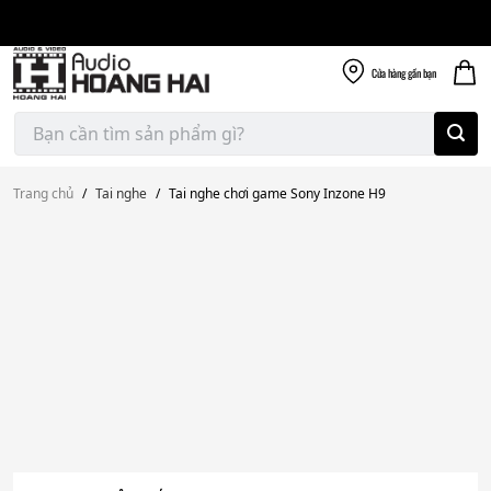
Giao nhanh miễn
Skip
phí
to
300k
content
Cửa hàng
gần bạn
Tìm
kiếm:
Trang chủ
/
Tai nghe
/
Tai nghe chơi game Sony Inzone H9