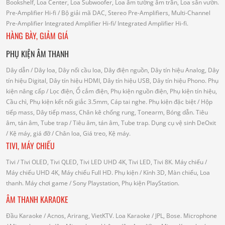
Bookshelf, Loa Center, Loa Subwoofer, Loa âm tường âm trần, Loa sân vườn.
Pre-Amplifier Hi-fi
/ Bộ giải mã DAC, Stereo Pre-Amplifiers, Multi-Channel
Pre-Amplifier
Integrated Amplifier Hi-fi
/ Integrated Amplifier Hi-fi.
HÀNG BÀY, GIẢM GIÁ
PHỤ KIỆN ÂM THANH
Dây dẫn
/ Dây loa, Dây nối cầu loa, Dây điện nguồn, Dây tín hiệu Analog, Dây
tín hiệu Digital, Dây tín hiệu HDMI, Dây tín hiệu USB, Dây tín hiệu Phono.
Phụ
kiện nâng cấp
/ Lọc điện, Ổ cắm điện, Phụ kiện nguồn điện, Phụ kiện tín hiệu,
Cầu chì, Phụ kiện kết nối giắc 3.5mm, Cáp tai nghe.
Phụ kiện đặc biệt
/ Hộp
tiếp mass, Dây tiếp mass, Chân kê chống rung, Tonearm, Bóng dẫn.
Tiêu
âm, tán âm, Tube trap
/ Tiêu âm, tán âm, Tube trap.
Dụng cụ vệ sinh DeOxit
/
Kệ máy, giá đỡ
/ Chân loa, Giá treo, Kệ máy.
TIVI, MÁY CHIẾU
Tivi
/ Tivi OLED, Tivi QLED, Tivi LED UHD 4K, Tivi LED, Tivi 8K.
Máy chiếu
/
Máy chiếu UHD 4K, Máy chiếu Full HD.
Phụ kiện
/ Kính 3D, Màn chiếu, Loa
thanh.
Máy chơi game
/ Sony Playstation, Phụ kiện PlayStation.
ÂM THANH KARAOKE
Đầu Karaoke
/ Acnos, Arirang, VietKTV.
Loa Karaoke
/ JPL, Bose.
Microphone