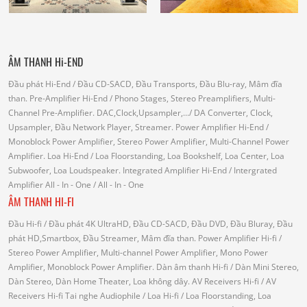
ÂM THANH Hi-END
Đầu phát Hi-End
/ Đầu CD-SACD, Đầu Transports, Đầu Blu-ray, Mâm đĩa
than.
Pre-Amplifier Hi-End
/ Phono Stages, Stereo Preamplifiers, Multi-
Channel Pre-Amplifier.
DAC,Clock,Upsampler,...
/ DA Converter, Clock,
Upsampler, Đầu Network Player, Streamer.
Power Amplifier Hi-End
/
Monoblock Power Amplifier, Stereo Power Amplifier, Multi-Channel Power
Amplifier.
Loa Hi-End
/ Loa Floorstanding, Loa Bookshelf, Loa Center, Loa
Subwoofer, Loa Loudspeaker.
Integrated Amplifier Hi-End
/ Intergrated
Amplifier
All - In - One
/ All - In - One
ÂM THANH HI-FI
Đầu Hi-fi
/ Đầu phát 4K UltraHD, Đầu CD-SACD, Đầu DVD, Đầu Bluray, Đầu
phát HD,Smartbox, Đầu Streamer, Mâm đĩa than.
Power Amplifier Hi-fi
/
Stereo Power Amplifier, Multi-channel Power Amplifier, Mono Power
Amplifier, Monoblock Power Amplifier.
Dàn âm thanh Hi-fi
/ Dàn Mini Stereo,
Dàn Stereo, Dàn Home Theater, Loa không dây.
AV Receivers Hi-fi
/ AV
Receivers Hi-fi
Tai nghe Audiophile
/
Loa Hi-fi
/ Loa Floorstanding, Loa