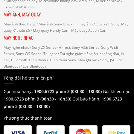
/ Microphone có dây, Microphone không dây.
Amplifier, Mixer Karaoke
/
Crown, AAP Audio.
MÁY ẢNH, MÁY QUAY
Máy ảnh theo hãng
/ Máy ảnh Sony.Ống kính máy ảnh / Ống kính Sony.
Máy
quay Kĩ thuật số
/ Máy quay Handy Cam, Máy quay Action Cam.
MÁY NGHE NHẠC
Máy nghe nhạc
/ Sony ZX Series (Hi-res), Sony A&E Series, Sony W&B
Series, Sony WS Series.
Tai nghe
/ Tai nghe giảm tiếng ồn, choàng đầu, In-
ear, Bluetooth.
Điện thoại
/ Điện thoại Sony.
Máy ghi âm
/ Sony, JSL.
Loa
Bluetooth
/ Loa Bluetooth.
Tổng đài hỗ trợ miễn phí
Gọi mua hàng:
1900.6723 phím 3 (08h30 - 18h30)
Gọi khiếu nại:
1900.6723 phím 3
(08h30 - 18h30)
Gọi bảo hành:
1900.6723
phím 3
(08h30 - 18h30)
Phương thức thanh toán