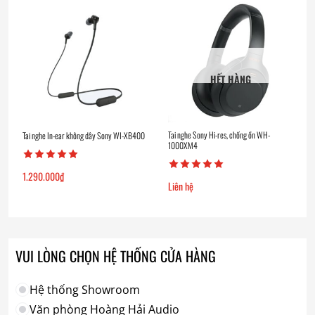
HẾT HÀNG
Tai nghe Sony Hi-res, chống ồn WH-
Tai nghe In-ear không dây Sony WI-XB400
1000XM4
1.290.000
₫
Liên hệ
VUI LÒNG CHỌN HỆ THỐNG CỬA HÀNG
Hệ thống Showroom
Văn phòng Hoàng Hải Audio