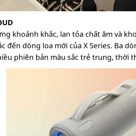
LOUD
ừng khoảnh khắc, lan tỏa chất âm và kh
c đến dòng loa mới của X Series. Ba dòn
hiều phiên bản màu sắc trẻ trung, thời 