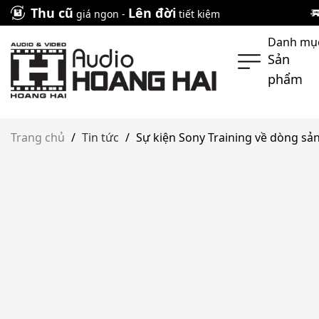
Skip
Thu cũ
Lên đời
giá ngon -
tiết kiệm
to
Danh mụ
content
Sản
phẩm
Trang chủ
/
Tin tức
/
Sự kiện Sony Training về dòng sả