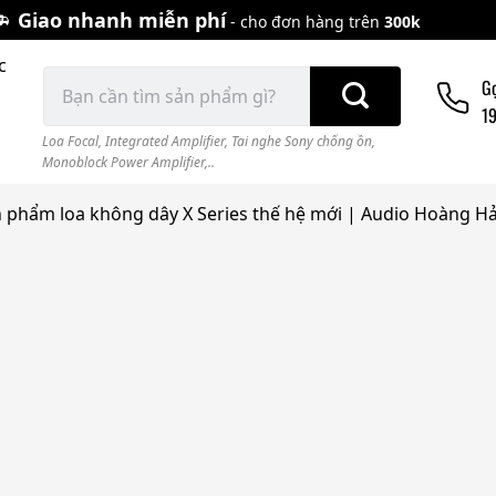
Giao nhanh miễn phí
- cho đơn hàng trên
300k
c
Tìm
G
kiếm:
1
Loa Focal
,
Integrated Amplifier
,
Tai nghe Sony chống ồn
,
Monoblock Power Amplifier,..
n phẩm loa không dây X Series thế hệ mới | Audio Hoàng Hả