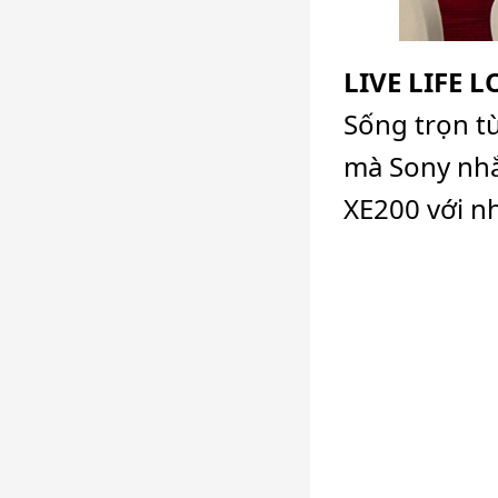
LIVE LIFE 
Sống trọn t
mà Sony nhắ
XE200 với n