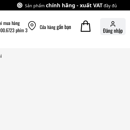
chính hãng - xuất VAT
Sản phẩm
đầy đủ
ọi mua hàng
gần bạn
Cửa hàng
900.6723 phím 3
Đăng nhập
i