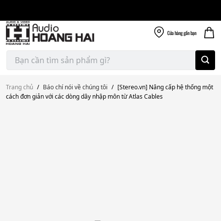
Giao nhanh miễn
Skip
phí
to
300k
content
Cửa hàng
gần bạn
Tìm
kiếm:
Trang chủ
/
Báo chí nói về chúng tôi
/
[Stereo.vn] Nâng cấp hệ thống một
cách đơn giản với các dòng dây nhập môn từ Atlas Cables