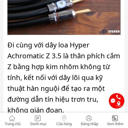
Đi cùng với dây loa Hyper
Achromatic Z 3.5 là thân phích cắm
Z bằng hợp kim nhôm không từ
tính, kết nối với dây lõi qua kỹ
thuật hàn nguội để tạo ra một
đường dẫn tín hiệu trơn tru,
không gián đoạn.
Eos Series
Trang chủ
Danh mục
Cửa hàng
Đăng nhập
Xem thêm